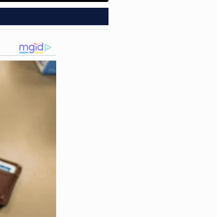
reendente veio à tona: ela
l paranaense, trazendo um
heres
, unidade onde recebeu
so serve como um lembrete
cia do trabalho de
s meses sem ser notada?