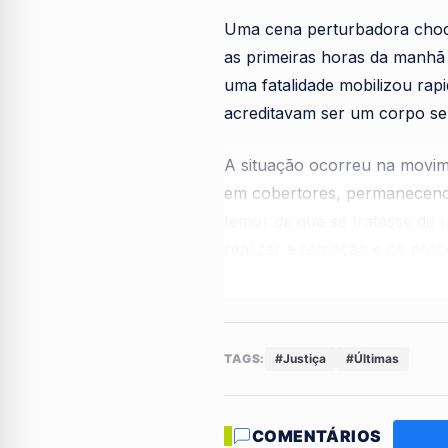
Uma cena perturbadora cho
as primeiras horas da manhã
uma fatalidade mobilizou rap
acreditavam ser um corpo sem
A situação ocorreu na movi
em cobertores, permanecendo
temor de que se tratasse de
realizar a remoção e os proc
Entretanto, ao chegarem ao l
extrema vulnerabilidade. O t
diferentes
realizassem abord
TAGS:
#Justiça
#Últimas
ainda muito acuada, recusou 
COMENTÁRIOS
A persistência das autoridade