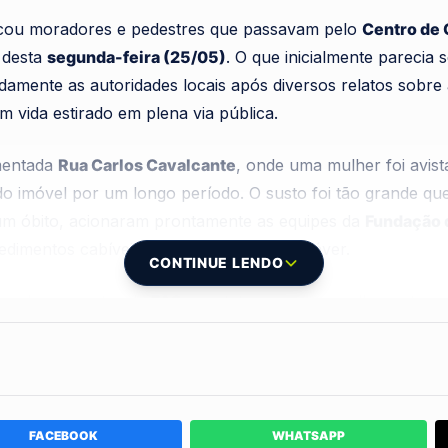
cou moradores e pedestres que passavam pelo
Centro de 
 desta
segunda-feira (25/05)
. O que inicialmente parecia
idamente as autoridades locais após diversos relatos sobr
 vida estirado em plena via pública.
mentada
Rua Carlos Cavalcante
, onde uma mulher foi avis
 imóvel por um longo período. O susto foi tão grande qu
 um óbito, acionaram prontamente as equipes da
Fundação 
edimentos cabíveis diante do suposto cadáver.
CONTINUE LENDO
ocal, os agentes da
FAS
constataram que a mulher estava 
rabalho de convencimento foi complexo e exaustivo, exigi
agens sucessivas ao longo de toda a manhã. Nas duas prime
qualquer tipo de assistência ou encaminhamento oferecido 
s foi crucial, e apenas na
terceira abordagem
é que a mulh
FACEBOOK
WHATSAPP