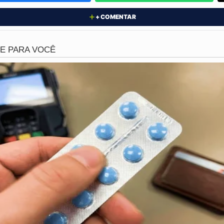
. Durante o processo de identificação, uma descoberta surp
+ COMENTAR
s meses
de uma instituição de longa permanência da capita
uma busca que já durava semanas.
, ela foi encaminhada para a
Casa de Passagem para Mul
luindo alimentação adequada, banho e roupas limpas. O ca
das pessoas que vivem à margem da sociedade e a importân
os urbanos como
Curitiba
.
s faz refletir: como uma pessoa pode desaparecer por doi
ários.