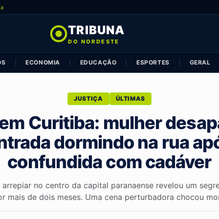
ia
TRIBUNA
DO NORDESTE
OS
|
ECONOMIA
|
EDUCAÇÃO
|
ESPORTES
|
GERAL
JUSTIÇA
ÚLTIMAS
 em Curitiba: mulher desap
trada dormindo na rua ap
confundida com cadáver
arrepiar no centro da capital paranaense revelou um seg
or mais de dois meses. Uma cena perturbadora chocou mor.