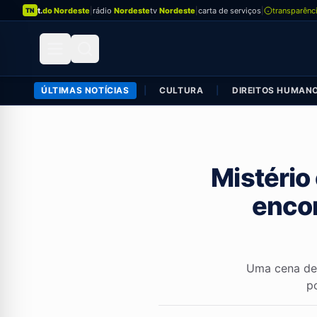
t.
do Nordeste
|
rádio
Nordeste
tv
Nordeste
|
carta de serviços
|
transparênc
TN
ÚLTIMAS NOTÍCIAS
|
CULTURA
|
DIREITOS HUMAN
Mistério
encon
Uma cena de 
p