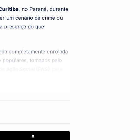
Curitiba
, no Paraná, durante
 ser um cenário de crime ou
e a presença do que
tada completamente enrolada
e populares, tomados pelo
de Ação Social (FAS)
para
viva, embora em estado de
ndo que
três equipes
iras tentativas, a mulher,
pelos profissionais.
er finalmente aceitou
X