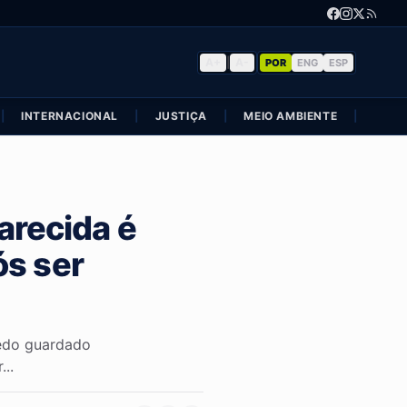
A+
|
A-
POR
ENG
ESP
|
INTERNACIONAL
|
JUSTIÇA
|
MEIO AMBIENTE
|
POLÍ
arecida é
ós ser
redo guardado
..