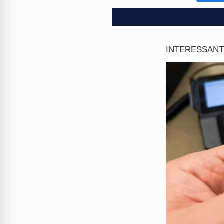
receber o auxílio necessário
estava
desaparecida há doi
desfecho emocionante para 
Após o resgate bem-sucedido
os cuidados essenciais, inc
dramático sobre a realidade 
assistência social em centr
Este caso impressionante no
Deixe sua opinião nos coment