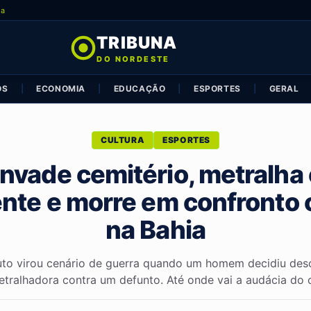
ia
TRIBUNA
DO NORDESTE
OS
|
ECONOMIA
|
EDUCAÇÃO
|
ESPORTES
|
GERAL
CULTURA
ESPORTES
nvade cemitério, metralha
nte e morre em confronto
na Bahia
luto virou cenário de guerra quando um homem decidiu des
tralhadora contra um defunto. Até onde vai a audácia do c