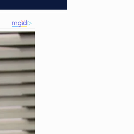
trulhamento ostensivo pela
entarem a abordagem, os
io foi atingido. Ele chegou a
o resistiu aos ferimentos e
 munição e diversas porções
ntificar outros envolvidos
mitério? Conta nos