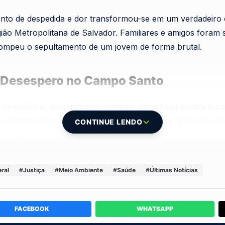
to de despedida e dor transformou-se em um verdadeiro ce
egião Metropolitana de Salvador. Familiares e amigos fora
rrompeu o sepultamento de um jovem de forma brutal.
e Desespero no Campo Santo
emitério e, sem qualquer piedade, abriu fogo contra o ca
 metralhadora 9 milímetros ecoou pelo local, gerando corr
CONTINUE LENDO
avam abrigo desesperadamente entre os túmulos.
a um menor de idade que havia sido morto apenas dois di
ral
#Justiça
#Meio Ambiente
#Saúde
#Últimas Notícias
tar. A brutalidade do invasor chocou a comunidade local, 
m mesmo o descanso eterno dos mortos.
FACEBOOK
WHATSAPP
as com a Justiça