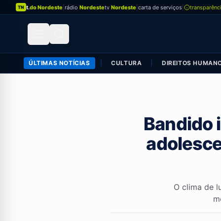
t.
do Nordeste
|
rádio
Nordeste
tv
Nordeste
|
carta de serviços
|
transparênc
TN
ÚLTIMAS NOTÍCIAS
|
CULTURA
|
DIREITOS HUMAN
Bandido i
adolesce
O clima de 
me