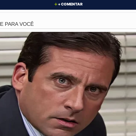
+ COMENTAR
não demorou a acontecer. Equipes da Rondesp RMS, em pa
o de homens armados durante a noite de quinta-feira. Ao t
tiros, iniciando um intenso combate armado na zona urbana.
incipal suspeito de ter liderado o ataque profano no cemitér
a Unidade de Pronto Atendimento Lucas Evangelista, mas nã
 após dar entrada na unidade.
preendeu a metralhadora utilizada no crime, além de farta
ercialização. O caso agora segue sob investigação para ide
profundamente os moradores de Dias D’Ávila.
ia sem limites dos criminosos que não respeitam nem o ce