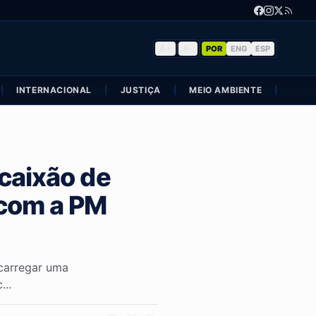
A+
|
A-
POR
ENG
ESP
|
INTERNACIONAL
|
JUSTIÇA
|
MEIO AMBIENTE
|
POLÍ
 caixão de
 com a PM
carregar uma
...