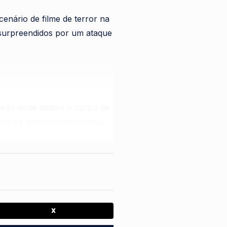
nário de filme de terror na
m surpreendidos por um ataque
ixão onde estava o corpo de
eria e pânico generalizado
as antes, também em um
evidenciando uma ousadia sem
X