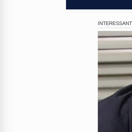
A resposta das autoridades 
região, localizaram um grup
policiais foram recebidos a 
Durante a troca de tiros, o pr
ser socorrido e levado para 
teve o óbito confirmado logo
Com o criminoso, a polícia a
de drogas prontas para a com
nessa ação que traumatizou 
O que você acha dessa ousad
comentários!