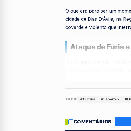
O que era para ser um momen
cidade de Dias D’Ávila, na R
covarde e violento que inte
Ataque de Fúria 
Um homem armado invadiu o c
um adolescente. O barulho da
entre os presentes que busc
O alvo do ataque póstumo er
TAGS:
#Cultura
#Esportes
#Ge
confronto com a Polícia Mili
limites que não respeita ne
COMENTÁRIOS
O Acerto de Cont