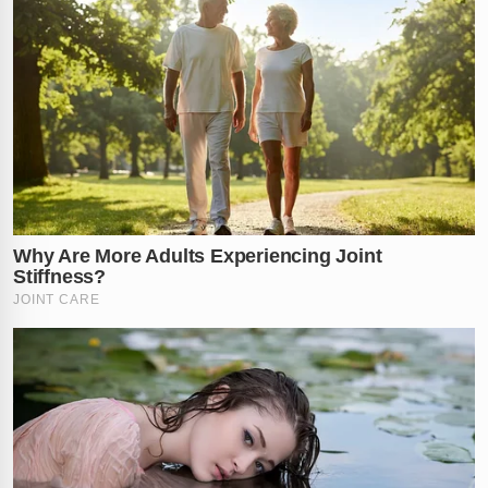
A cena gerou
pânico e revolta
na comunidade local.
Apesar da gravidade, o homem foi indiciado por
estupro de vulnerável, mas segue em liberdade.
A Justiça decide agora se ele responderá preso ou
aguardará o julgamento solto. O caso tem gerado
grande indignação
no município e nas redes sociais.
Muitos internautas pedem a
prisão imediata
do
suspeito. O que você acha de um criminoso desses
continuar solto? Marca quem precisa saber dessa
história!