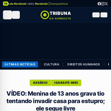
t.
do Nordeste
|
rádio
Nordeste
transparência
TN
TRIBUNA
A+
|
A-
DO NORDESTE
ÚLTIMAS NOTÍCIAS
|
CULTURA
|
DIREITOS HUMANOS
|
E
ASSÉDIO
IGARAPÉ-MIRI
VÍDEO: Menina de 13 anos grava tio
tentando invadir casa para estupro;
ele segue livre