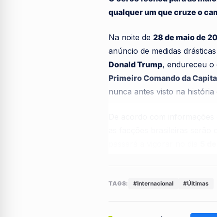
qualquer um que cruze o ca
Na noite de
28 de maio de 2
anúncio de medidas drástica
Donald Trump
, endureceu o 
Primeiro Comando da Capita
nunca antes visto na história 
De acordo com informações e
as facções brasileiras serão 
passará a vigorar no dia
5 de
tipo de vínculo comercial ou
financiadores em solo norte-
TAGS:
#Internacional
#Últimas
O impacto prático é devastad
estabelecido, qualquer pesso