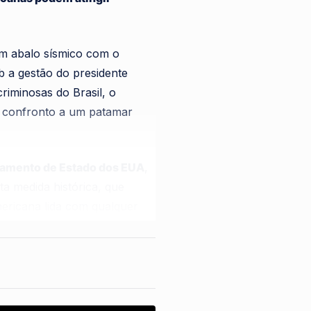
um abalo sísmico com o
b a gestão do presidente
riminosas do Brasil, o
e confronto a um patamar
amento de Estado dos EUA
,
ta medida histórica, que
mericana lida com qualquer
vel a colaboradores e
 partir do prazo
u materiais com integrantes