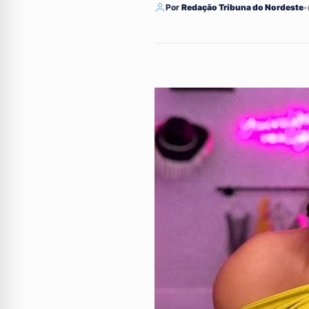
Por
Redação Tribuna do Nordeste
•