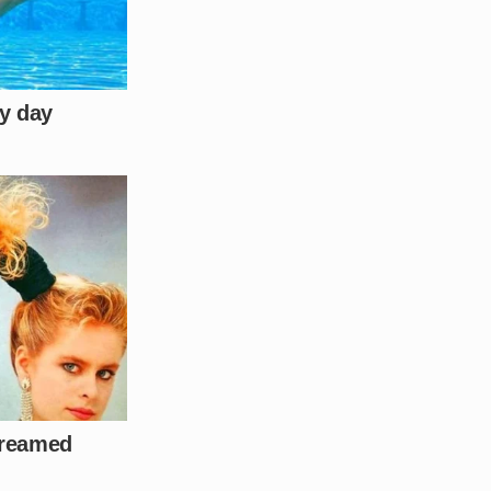
da situação atual. Enquanto o
do a expulsão sumária de
m escala global. Na prática,
ernacionais, isolando-os do
inteligência será elevada a
 fluxos monetários suspeitos
 facções, o poder bélico e a
ma reconfiguração completa e
ida será o golpe final para