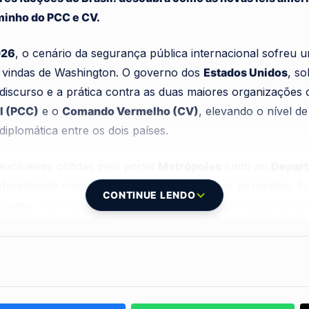
minho do PCC e CV.
026
, o cenário da segurança pública internacional sofreu 
s vindas de Washington. O governo dos
Estados Unidos
, so
discurso e a prática contra as duas maiores organizações c
l (PCC)
e o
Comando Vermelho (CV)
, elevando o nível d
diplomática entre os dois países.
xclusivas obtidas pelo portal
Metrópoles
junto ao
Depart
oficialmente classificadas como organizações terroristas. Es
CONTINUE LENDO
 junho
, transforma radicalmente a forma como a justiça a
 logístico com esses grupos, prometendo uma caça implacá
americano e no exterior.
or para quem mantiver relações com o crime organizado. A
a ou empresa que se envolver em transações financeiras o