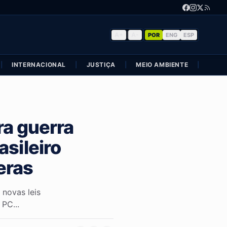
A+
|
A-
POR
ENG
ESP
|
INTERNACIONAL
|
JUSTIÇA
|
MEIO AMBIENTE
|
POLÍ
ra guerra
asileiro
eras
 novas leis
PC...