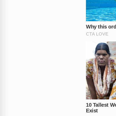
A diferença jurídica entre os 
status de
FTO
foca no fortale
suspeitos, o enquadrament
o
PCC
e o
CV
agora dividem a
sistema financeiro formal.
Com a implementação definit
um novo patamar de eficiênci
em todo o mundo. O governo a
influência política desses g
urgente do combate ao crime
Diante dessa ofensiva sem pr
desarticular as facções no Br