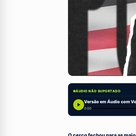
ÁUDIO NÃO SUPORTADO
Versão em Áudio com Voz
0:00
O cerco fechou para as maio