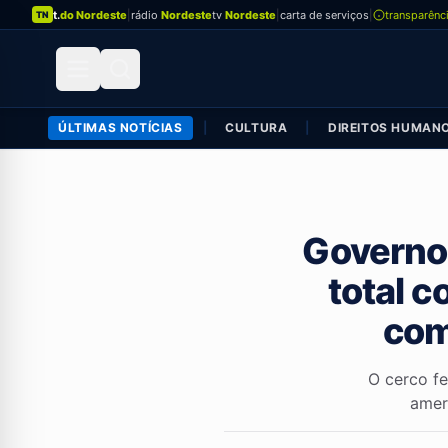
t.
do Nordeste
|
rádio
Nordeste
tv
Nordeste
|
carta de serviços
|
transparênc
TN
ÚLTIMAS NOTÍCIAS
|
CULTURA
|
DIREITOS HUMAN
Governo 
total c
com
O cerco fe
amer