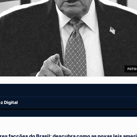
FOTO:
 Digital
res facções do Brasil: descubra como as novas leis amer