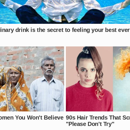
títulos de
FTO
e
SDGT
é crucial para entender a gravidade 
cimento dos mecanismos criminais e migratórios, permitin
o como
SDGT
amplia drasticamente as sanções econômicas e
 mesma prateleira de vigilância que grupos extremistas int
iva dessas regras em
junho
, a cooperação internacional de 
a, facilitando o congelamento de bens e o rastreamento de
mericano espera que, ao cortar o oxigênio financeiro das
rupos no Brasil sejam drasticamente reduzidos, forçando u
 organizado global.
ecedentes dos Estados Unidos, você acredita que essa med
asil? Deixe sua opinião nos comentários.