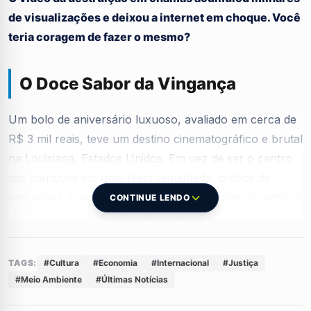
de visualizações e deixou a internet em choque. Você
teria coragem de fazer o mesmo?
O Doce Sabor da Vingança
Um bolo de aniversário luxuoso, avaliado em cerca de
R$ 3 mil reais, teve um destino cinematográfico e brutal
na Louisiana, Estados Unidos. Em vez de ser o centro
das atenções em uma festa requintada, o doce de
amêndoas acabou consumido pelas chamas. O motivo?
CONTINUE LENDO
Uma traição devastadora descoberta pela namorada
no exato dia da celebração.
TAGS:
#Cultura
#Economia
#Internacional
#Justiça
Traição Revelada e Fogo no Bolo
#Meio Ambiente
#Últimas Notícias