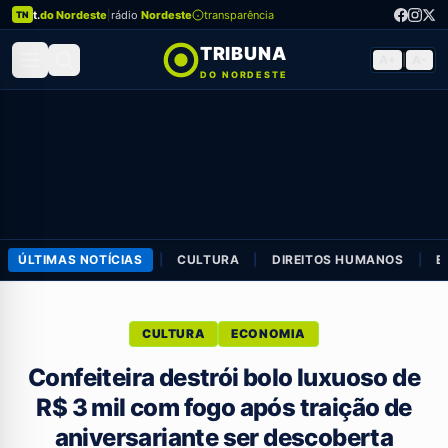
t.
do Nordeste
|
rádio
Nordeste
transparência
TN
TRIBUNA
A+
|
A-
DO NORDESTE
ÚLTIMAS NOTÍCIAS
|
CULTURA
|
DIREITOS HUMANOS
|
E
CULTURA
ECONOMIA
Confeiteira destrói bolo luxuoso de
R$ 3 mil com fogo após traição de
aniversariante ser descoberta