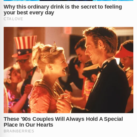
aniversariante em uma cena de pura indignação.
Justiça e Respaldo Legal
Após a repercussão explosiva, a confeiteira precisou
se defender de críticas. Julie esclareceu que a cliente
era a dona legal do produto e que apenas atendeu ao
desejo de quem pagou a conta. "As questões legais
estão cobertas. Confie em mim", afirmou a empresária,
que viu seu faturamento crescer após o episódio de
fúria.
Sucesso Inesperado Após o
Escândalo