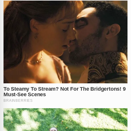
A atitude radical de Julie não apenas viralizou, como
trouxe uma enxurrada de novas encomendas,
especialmente de mulheres que se solidarizaram com a
traída. A confeiteira agora é celebrada como uma
heroína das redes sociais por não aceitar desrespeito.
O recado final foi dado: parem de brincar com o
coração dos outros ou as consequências serão
inflamáveis.
O que você acha dessa vingança flamejante? Conta
nos comentários!