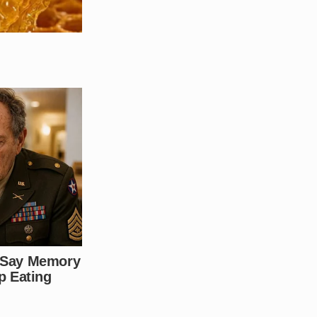
isticado que usava o mundo
mentários!