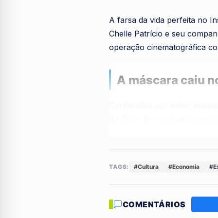
A farsa da vida perfeita no 
Chelle Patrício e seu compa
operação cinematográfica cont
A máscara caiu no
Conhecidos por exibir viagens
do Stiep. A investigação apo
enganava sistemas de pagam
A operação, realizada em con
TAGS:
#Cultura
#Economia
#E
de fachada no ramo de suplem
sem levantar suspeitas imedia
COMENTÁRIOS
Ostentação bancad