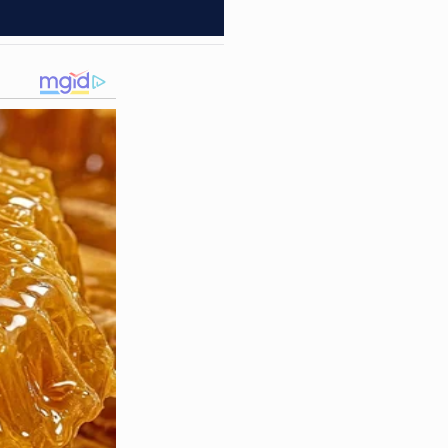
contas de “laranjas” via PIX.
itos lucravam alto nas costas
e cumpriu quatro mandados de
o que acumulavam milhares de
: uma BMW 320 e um Kia
o em flagrante pelo comércio
 justiça baiana. A polícia