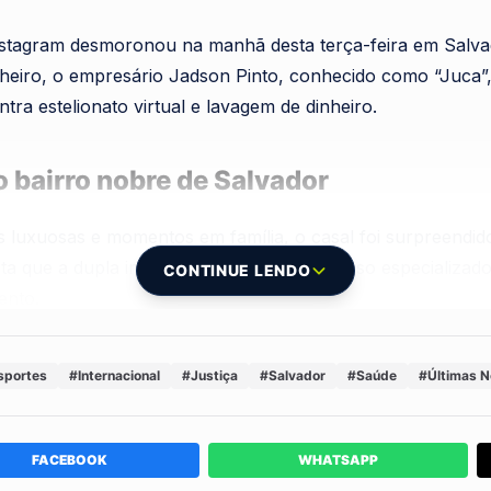
Instagram desmoronou na manhã desta terça-feira em Salvad
nheiro, o empresário Jadson Pinto, conhecido como “Juca
ra estelionato virtual e lavagem de dinheiro.
 bairro nobre de Salvador
 luxuosas e momentos em família, o casal foi surpreendido 
nta que a dupla integrava um grupo criminoso especializad
CONTINUE LENDO
ento.
junto com a polícia do Rio Grande do Norte, descobriu qu
sportes
#Internacional
#Justiça
#Salvador
#Saúde
#Últimas N
entos. O objetivo era criar links falsos para realizar tra
tas.
FACEBOOK
WHATSAPP
a por golpes virtuais e laranjas