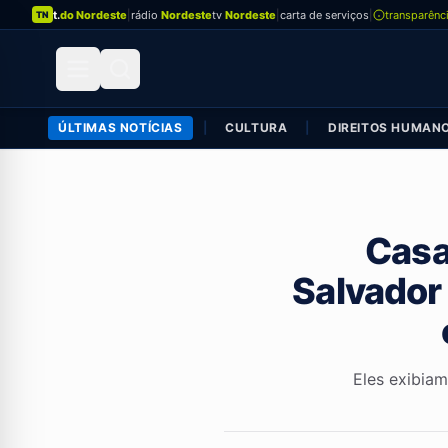
t.
do Nordeste
|
rádio
Nordeste
tv
Nordeste
|
carta de serviços
|
transparênc
TN
ÚLTIMAS NOTÍCIAS
|
CULTURA
|
DIREITOS HUMAN
Casa
Salvador
Eles exibiam