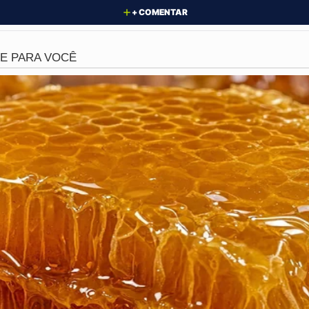
+ COMENTAR
heiro sujo, os valores eram transferidos rapidamente para 
icultava o rastreamento das autoridades, enquanto os suspe
o país.
os Jardim Armação e Cassange, a polícia não deu trégua 
ra criminosa se escondia atrás de perfis fitness de sucess
 flagrante de anabolizantes
dos foi grande, com o sequestro de dois veículos de luxo
nanceiros, um dos alvos da operação acabou sendo autuad
ava treinos e motivação terá que dar explicações pesadas à