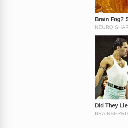
continua investigando a ext
fitness como fachada.
O que você acha desse casal