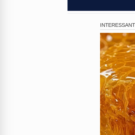
Para esconder o rastro do din
Essa agilidade financeira dif
de vítimas inocentes em todo 
Durante as buscas nos bairr
prisão preventiva. A estrutu
seguidores e curtidas.
Luxo confiscado e
O prejuízo para os investiga
Sorento. Além dos crimes fi
ilegal de anabolizantes.
Agora, o casal que antes post