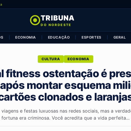
ia
TRIBUNA
DO NORDESTE
OS
|
ECONOMIA
|
EDUCAÇÃO
|
ESPORTES
|
GERAL
CULTURA
ECONOMIA
l fitness ostentação é pre
 após montar esquema mili
cartões clonados e laranja
 viagens e festas luxuosas nas redes sociais, mas a verdad
fortuna era criminosa. Você acredita que a vida perfeita...