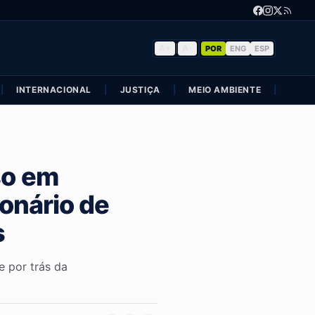
A+
|
A-
POR
ENG
ESP
|
INTERNACIONAL
|
JUSTIÇA
|
MEIO AMBIENTE
|
POLÍ
so em
onário de
s
e por trás da