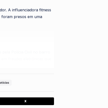
or. A influenciadora fitness
”, foram presos em uma
pela Polícia Civil no bairro
o em fraudes eletrônicas que
e o grupo utilizava empresas
otícias
nsações com cartões clonados
X