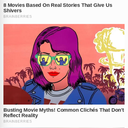
obscura e perigosa.
Polêmica: Homofobia ou Descaso
Policial?
A indignação aumentou após o registro da ocorrência.
Eduardo Ferrari desabafou nas redes sociais, sentindo
que a "homofobia parece aceitável no Brasil". O
motivo? A Polícia Civil registrou a tentativa de
assassinato apenas como "lesão corporal simples". O
cabeleireiro relata ter ouvido de uma agente que o
caso não teria o rigor de uma tentativa de homicídio
porque ele "não tem parentes influentes".
A Versão da Defesa e o Transtorno