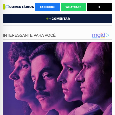
Cunha, de 27 anos, surge por trás da vítima e crava
COMENTÁRIOS
FACEBOOK
WHATSAPP
X
uma faca em suas costas sem qualquer chance de
defesa.
+ COMENTAR
Ameaças Macabras e Ódio
Declarado
O crime não foi um impulso momentâneo. Segundo
relatos e documentos do Boletim de Ocorrência, a
agressora já vinha aterrorizando o profissional com
mensagens bizarras, afirmando que queria "colocar
fogo" nele. No dia do ataque, ela foi enfática ao dizer
que Eduardo estava "marcado para morrer, nem que
ela tivesse que trabalhar para pagar por isso". O ódio
por trás do serviço de cabelo revelou uma face