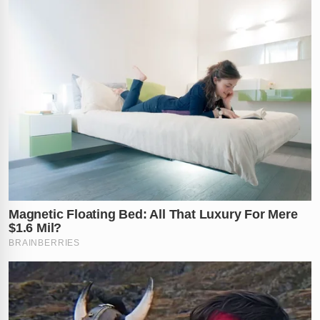
Psicótico
Enquanto a vítima vive sob o medo e está impedida de
trabalhar, a defesa de Laís tenta justificar o ataque. O
advogado afirma que a designer sofre de transtorno
psicótico agudo e que a faca na bolsa era para
"proteção pessoal" contra assaltos na região da Barra
Funda. Ela foi liberada logo após o depoimento, o que
gerou um pedido imediato de prisão preventiva por
parte dos advogados de Eduardo junto ao Ministério
Público.
Corregedoria entra no Caso
Agora, a Corregedoria da Polícia Civil deve intervir para
apurar a conduta dos policiais que minimizaram o