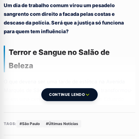
Um dia de trabalho comum virou um pesadelo
sangrento com direito a facada pelas costas e
descaso da polícia. Será que a justiça só funciona
para quem tem influência?
Terror e Sangue no Salão de
Beleza
O que deveria ser uma tarde de estética na Avenida
Marquês de São Vicente, em São Paulo, transformou-
CONTINUE LENDO
se em uma cena de horror. O cabeleireiro Eduardo
Ferrari foi vítima de um ataque brutal e covarde
desferido por uma cliente insatisfeita com o resultado
TAGS:
#São Paulo
#Últimas Notícias
de suas mechas. As imagens de segurança são de dar
nó no estômago: a designer Laís Gabriel Barbosa da