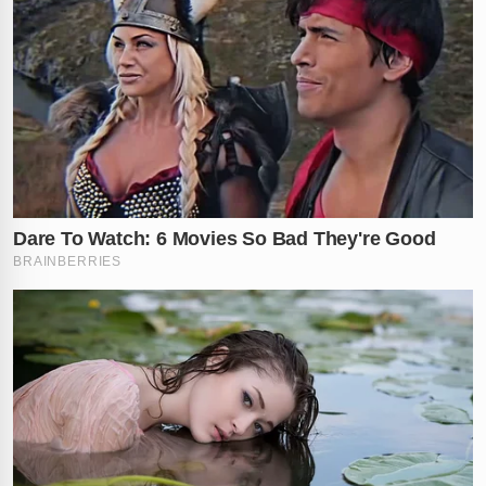
ataque. Eduardo será ouvido nesta semana para
detalhar os momentos de terror e a suposta
discriminação sofrida dentro da delegacia. O caso, que
começou com uma insatisfação estética, expõe agora
as feridas abertas do sistema judiciário brasileiro e o
perigo real que profissionais enfrentam no dia a dia.
O que você acha desse descaso da polícia com um
trabalhador esfaqueado? Conta nos comentários!