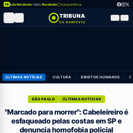
t.
do Nordeste
|
rádio
Nordeste
transparência
TN
TRIBUNA
A+
|
A-
DO NORDESTE
ÚLTIMAS NOTÍCIAS
|
CULTURA
|
DIREITOS HUMANOS
|
E
SÃO PAULO
ÚLTIMAS NOTÍCIAS
"Marcado para morrer": Cabeleireiro é
esfaqueado pelas costas em SP e
denuncia homofobia policial