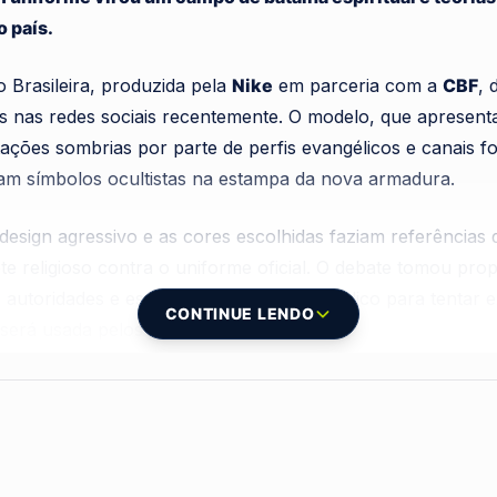
 país.
 Brasileira, produzida pela
Nike
em parceria com a
CBF
,
s nas redes sociais recentemente. O modelo, que apresent
tações sombrias por parte de perfis evangélicos e canais f
ram símbolos ocultistas na estampa da nova armadura.
esign agressivo e as cores escolhidas faziam referências d
e religioso contra o uniforme oficial. O debate tomou pro
 autoridades e especialistas a virem a público para tentar ex
CONTINUE LENDO
 será usada pelos jogadores do
Brasil
.
ão Brasileira de Futebol (CBF)
, a inspiração real para a 
ie nativa brasileira conhecida por suas cores vibrantes 
to, a explicação biológica não foi suficiente para conter
lhida para representar a nação.