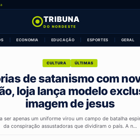
ia
TRIBUNA
DO NORDESTE
OS
|
ECONOMIA
|
EDUCAÇÃO
|
ESPORTES
|
GERAL
CULTURA
ÚLTIMAS
rias de satanismo com no
ão, loja lança modelo excl
imagem de jesus
a ser apenas um uniforme virou um campo de batalha espiri
da conspiração assustadoras que dividiram o país. A n...