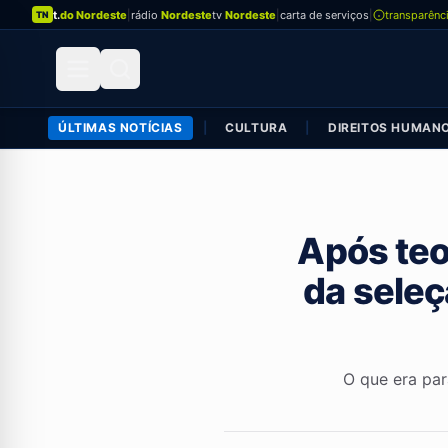
t.
do Nordeste
|
rádio
Nordeste
tv
Nordeste
|
carta de serviços
|
transparênc
TN
ÚLTIMAS NOTÍCIAS
|
CULTURA
|
DIREITOS HUMAN
Após teo
da seleç
O que era par