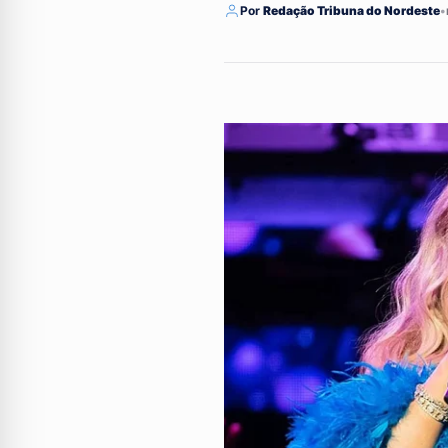
Por
Redação Tribuna do Nordeste
•