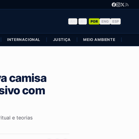
A+
|
A-
POR
ENG
ESP
|
INTERNACIONAL
|
JUSTIÇA
|
MEIO AMBIENTE
|
POLÍ
va camisa
usivo com
tual e teorias