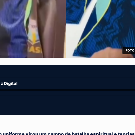
FOTO:
 Digital
m uniforme virou um campo de batalha espiritual e teoria