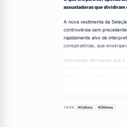
assustadoras que dividiram o
A nova vestimenta da Seleção
controvérsia sem precedente
rapidamente alvo de interpre
conspiratórias, que enxerga
Internautas afirmaram que o d
gerando um verdadeiro boicot
plataformas digitais, forçando
técnico por trás da peça que
De acordo com a
Confederaç
flecha venenoso
, uma espéc
TAGS:
#Cultura
#Últimas
defesa na natureza. No entan
algo maligno na estética esco