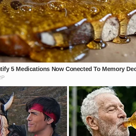
 para o torcedor? Comente aqui embaixo!
Vídeo: