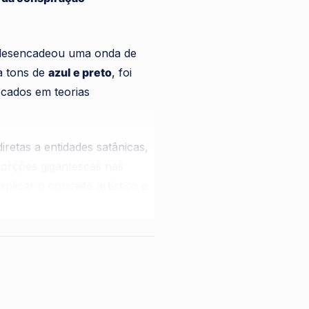
 desencadeou uma onda de
a tons de
azul e preto
, foi
ocados em teorias
iretas a entidades satânicas,
porções gigantescas nas
plicar o conceito artístico e
textura da camisa é o
sapo-
que servem como mecanismo de
 o clamor de quem enxergou