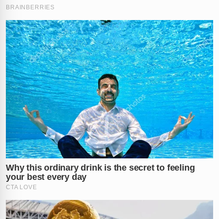
outras investigações em andamento. Sua posição de
liderança em uma facção criminosa ressalta a
complexidade da rede de crimes que as autoridades
buscam desmantelar.
Informações divulgadas pela polícia indicam que
'Xuruca' havia sido preso em 2024, durante uma
operação conjunta da Polícia Federal. No entanto, ele
se encontrava em liberdade no momento de sua
execução, um fato que adiciona camadas à
investigação sobre a motivação e os envolvidos em sua
morte.
“As prisões desta terça-feira são um passo crucial
para desvendar a motivação por trás deste crime
brutal, identificar outros possíveis envolvidos e,