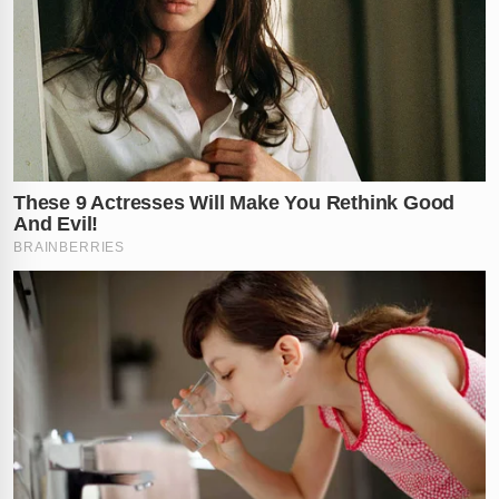
detalhadas sobre a operação e o andamento do
inquérito serão apresentadas em uma coletiva de
imprensa futura.
✕
RECOMENDADO
PARA VOCÊ
Ver essa foto no Instagram