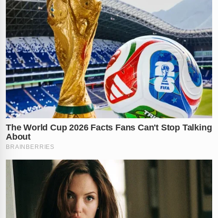
finalmente, concluir o inquérito policial que busca
justiça para todas as vítimas, incluindo a criança
ferida”, afirmou uma fonte ligada à investigação.
O Próximo Passo: Busca por Mais
Envolvidos e Motivação do Crime
Com as prisões realizadas, as investigações avançam
com o objetivo de esclarecer integralmente a
motivação do homicídio e identificar quaisquer outros
indivíduos que possam ter participado da ação. As
forças policiais reforçam o compromisso em desvendar
todos os detalhes e assegurar que todos os
responsáveis sejam levados à justiça. Mais informações