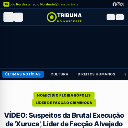
t.
do Nordeste
|
rádio
Nordeste
transparência
TN
TRIBUNA
A+
|
A-
DO NORDESTE
ÚLTIMAS NOTÍCIAS
|
CULTURA
|
DIREITOS HUMANOS
|
E
HOMICÍDIO FLORIANÓPOLIS
LÍDER DE FACÇÃO CRIMINOSA
VÍDEO: Suspeitos da Brutal Execução
de 'Xuruca', Líder de Facção Alvejado