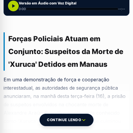
Versão em Áudio com Voz Digital
0:00
--:--
Forças Policiais Atuam em
Conjunto: Suspeitos da Morte de
'Xuruca' Detidos em Manaus
Em uma demonstração de força e cooperação
interestadual, as autoridades de segurança pública
anunciaram, na manhã desta terça-feira (16), a prisão
de suspeitos envolvidos na chocante morte de
Alexandre Araújo Brandão, amplamente conhecido
CONTINUE LENDO
como 'Xuruca'. A operação conjunta, que culminou
nas detenções em Manaus (AM), envolveu agentes da