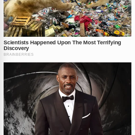
em Meio à Violência
O crime que levou à prisão dos suspeitos ocorreu em
outubro deste ano, no bairro Campeche, localizado na
zona sul de Florianópolis (SC). A cena do assassinato
foi particularmente devastadora: 'Xuruca' foi atingido
por múltiplos disparos de arma de fogo no momento
em que segurava sua filha, uma bebê de apenas 1 ano
e 8 meses de idade.
A violência da ação resultou não apenas na morte do
líder criminoso, mas também feriu gravemente a
pequena criança, que precisou ser internada em uma
unidade hospitalar infantil para receber atendimento
médico urgente. A brutalidade do ataque, que não
poupou sequer a vida de uma inocente, intensificou a