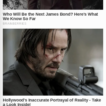
comoção e a urgência na resolução do caso.
Testemunhas relataram que o atirador fugiu
rapidamente após os disparos em um veículo que,
posteriormente, foi localizado e apreendido para
perícia. A execução foi inclusive capturada por
câmeras de vigilância.
Quem Era 'Xuruca'? Um Perfil de
Alto Escalão no Crime Organizado
'Xuruca' não era um nome desconhecido para as
forças de segurança. Natural de Manaus, ele
acumulava um vasto e complexo histórico criminal,
com processos que incluíam acusações por homicídio,
tráfico de drogas, e porte ilegal de armas, além de