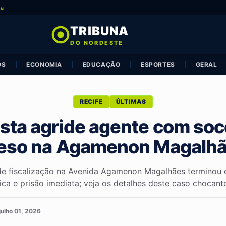
ia
TRIBUNA
DO NORDESTE
OS
|
ECONOMIA
|
EDUCAÇÃO
|
ESPORTES
|
GERAL
RECIFE
ÚLTIMAS
ista agride agente com soc
eso na Agamenon Magalh
e fiscalização na Avenida Agamenon Magalhães terminou
sica e prisão imediata; veja os detalhes deste caso chocante.
julho 01, 2026