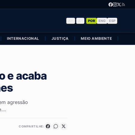
A+
|
A-
POR
ENG
ESP
|
INTERNACIONAL
|
JUSTIÇA
|
MEIO AMBIENTE
|
POLÍ
o e acaba
ães
 em agressão
...
COMPARTILHE: