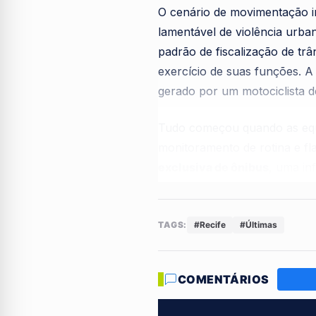
O cenário de movimentação 
lamentável de violência urba
padrão de fiscalização de tr
exercício de suas funções. A 
gerado por um motociclista d
Tudo começou quando as eq
monitoramento de rotina e fl
exclusiva de ônibus
, uma in
passageiros. Ao se aproxima
graves que exigiam uma inter
movimentada.
TAGS:
#Recife
#Últimas
Além do uso indevido da faixa
COMENTÁRIOS
identificação
do veículo, o q
também apresentava a
ausên