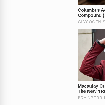
prontamente conduzido a u
aplicadas pela autoridade pol
com o veículo, mas também pel
A motocicleta, que apresenta
encaminhada diretamente ao
necessário para tratar a lesã
lamentável serve como um ref
fiscalizações constantes e p
O que você pensa sobre a fal
lei? Deixe sua opinião nos co