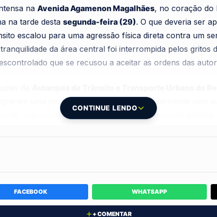
intensa na
Avenida Agamenon Magalhães
, no coração do 
na na tarde desta
segunda-feira (29)
. O que deveria ser 
ânsito escalou para uma agressão física direta contra um s
tranquilidade da área central foi interrompida pelos gritos 
escontrolado que se recusou a aceitar as ordens das autor
uipes da
Autarquia de Trânsito e Transporte Urbano do R
agraram uma motocicleta trafegando irregularmente pela via
CONTINUE LENDO
fração que coloca em risco a fluidez do transporte público
rem para a abordagem necessária, os agentes notaram irre
venção imediata para garantir a ordem e a segurança viári
, os profissionais da
CTTU
constataram indícios claros de
FACEBOOK
WHATSAPP
ue configura um crime grave perante o código de trânsito b
cia de retrovisores
, um item obrigatório de segurança ess
+ COMENTAR