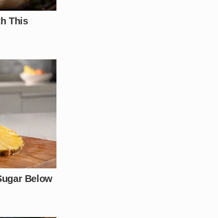
inistrativas cabíveis fossem
as pelas infrações cometidas
ão.
vida por um guincho e
e agredido recebeu o suporte
e rotina. Este episódio
rçando a necessidade de
os agentes de ordem pública.
e estão apenas cumprindo a