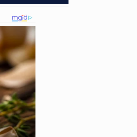
ização precisou ser rigorosa,
sultos e a
desacatar os
uma tentativa desesperada de
stindo às ordens de parada
ezenas de motoristas e
l e os servidores.
soco no rosto
de um dos
to o suficiente para causar
anto tentava manter a ordem.
ionais que dedicam suas vidas a
divíduo para garantir a
o em flagrante e