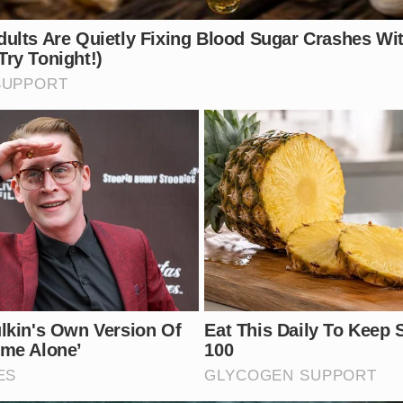
ma
delegacia de polícia
para que as medidas criminais e adm
icial. Ele agora deve responder perante a justiça não apen
o crime de lesão corporal e resistência ativa à fiscalizaç
va diversas irregularidades e a placa adulterada, foi remo
depósito da CTTU
como parte do protocolo legal. O agent
o sofrida no rosto durante o incidente e passa por exames d
lexo da intolerância crescente nas ruas brasileiras, refo
unições exemplares para quem desrespeita as leis e agride 
ta de respeito e a violência contra agentes de trânsito qu
mentários.
Vídeo: