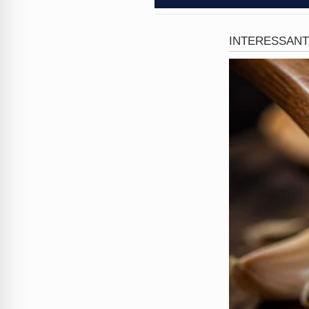
garantir a visibilidade do con
o que provocou uma reação ex
A situação saiu completament
agentes
que estavam apenas 
evitar as consequências legai
dadas pela equipe. O clima 
pedestres que passavam pela v
Em um ato de extrema violênc
agentes durante a tentativa de
uma
lesão corporal
no servid
A agressão física representa o
organizar a circulação urbana
Após a agressão covarde, não
segurança de todos os prese