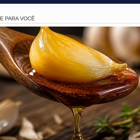
dutor. Diante de tantas irregularidades acumuladas, a fiscal
plosiva e irracional por parte do motociclista abordado.
e do controle quando o motociclista começou a proferir in
realizando seu trabalho cotidiano de monitoramento. Em 
s de seus atos, ele tentou deixar o local bruscamente, resi
de tensão aumentou rapidamente, chamando a atenção de d
ia e presenciaram o início do confronto físico entre o civi
ia e total desrespeito à autoridade, o homem desferiu um
 fuga e resistência física. O impacto da agressão foi violen
or, que foi pego de surpresa pela fúria do agressor enqu
 ápice da falta de civilidade no trânsito, atingindo profiss
 e proteger a coletividade de condutores irregulares.
 houve outra alternativa senão a contenção imediata do in
ntes na
Avenida Agamenon Magalhães
. O homem foi detid