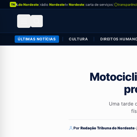
t.
do Nordeste
|
rádio
Nordeste
tv
Nordeste
|
carta de serviços
|
transparênc
TN
ÚLTIMAS NOTÍCIAS
|
CULTURA
|
DIREITOS HUMAN
Motocicl
pr
Uma tarde d
fí
Por
Redação Tribuna do Nordeste
•