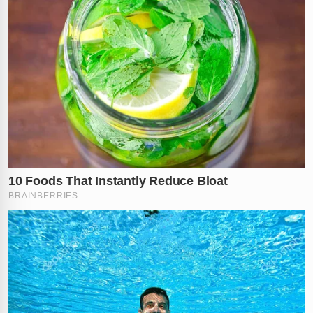
um vídeo gravado por um dos suspeitos logo após o
sequestro. Na gravação, o indivíduo aparece em tom
de absoluto deboche, vangloriando-se da ação
criminosa e comemorando o resultado do roubo. Esse
material audiovisual serviu como peça-chave para a
investigação, reforçando a periculosidade e a total falta
de arrependimento dos envolvidos perante o trauma
causado às vítimas idosas.
Agora, o trio enfrenta acusações gravíssimas e
permanecerá à disposição do Poder Judiciário. Eles
deverão responder pelos crimes de
roubo qualificado
,
associação para o tráfico de drogas
e
associação
criminosa
. A Polícia Civil informou que as diligências
continuam para identificar se há outros envolvidos na
logística do crime e para esclarecer toda a dinâmica do