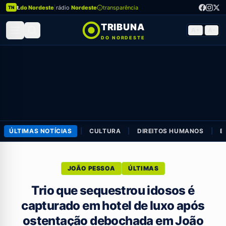
t.
do Nordeste
|
rádio
Nordeste
transparência
TN
TRIBUNA
A+
|
A-
DO NORDESTE
ÚLTIMAS NOTÍCIAS
|
CULTURA
|
DIREITOS HUMANOS
|
E
JOÃO PESSOA
ÚLTIMAS
Trio que sequestrou idosos é
capturado em hotel de luxo após
ostentação debochada em João