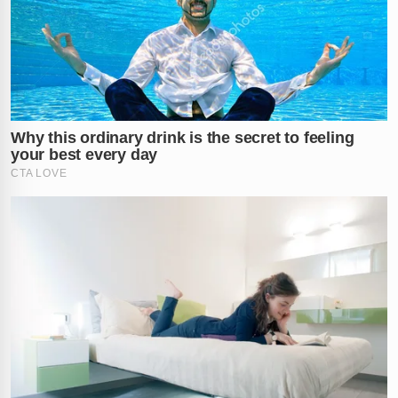
sequestro que parou a cidade de
João Pessoa
.
O que você acha dessa ostentação criminosa logo
após um crime contra idosos? A justiça foi feita ou as
leis precisam ser mais severas? Comente sua opinião
abaixo!
Vídeo: