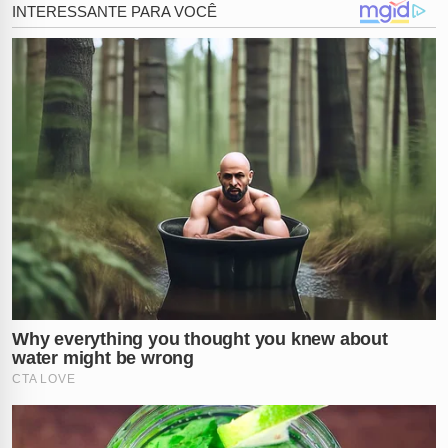
ambiente de alto padrão, ignorando completamente o
rastro de evidências deixado para as autoridades
policiais durante a fuga.
Imagens exclusivas obtidas durante as investigações
mostram o momento exato da abordagem policial
dentro do estabelecimento hoteleiro. O contraste entre
o ambiente luxuoso e a rendição dos suspeitos
evidenciou a audácia do grupo, que não esperava ser
localizado tão rapidamente. As vítimas, um casal de
idosos que viveu momentos de absoluto terror sob
ameaças, reconheceram formalmente todos os presos
como os executores do crime ocorrido no
Portal do
Sol
.
O que mais causou indignação na opinião pública foi