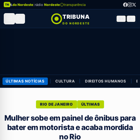
t.
do Nordeste
|
rádio
Nordeste
transparência
TN
TRIBUNA
A+
|
A-
DO NORDESTE
ÚLTIMAS NOTÍCIAS
|
CULTURA
|
DIREITOS HUMANOS
|
E
RIO DE JANEIRO
ÚLTIMAS
Mulher sobe em painel de ônibus para
bater em motorista e acaba mordida
no Rio