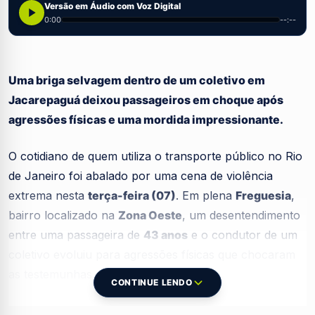
Versão em Áudio com Voz Digital
0:00
--:--
Uma briga selvagem dentro de um coletivo em
Jacarepaguá deixou passageiros em choque após
agressões físicas e uma mordida impressionante.
O cotidiano de quem utiliza o transporte público no Rio
de Janeiro foi abalado por uma cena de violência
extrema nesta
terça-feira (07)
. Em plena
Freguesia
,
bairro localizado na
Zona Oeste
, um desentendimento
entre uma passageira de
43 anos
e o condutor de um
coletivo evoluiu para agressões físicas que chocaram
as testemunhas presentes no local.
CONTINUE LENDO
Imagens que circulam nas redes sociais mostram o