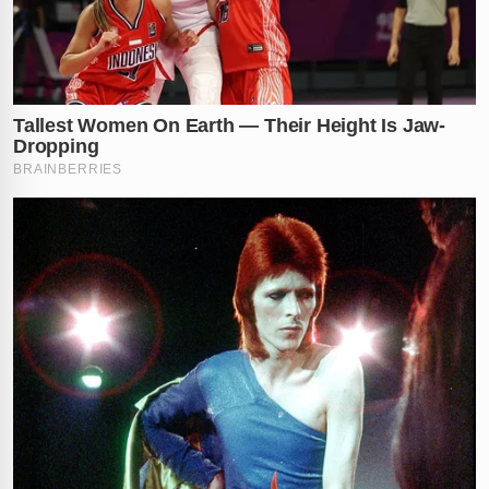
acionados para intervir na ocorrência após serem
procurados pelo próprio motorista. O trabalhador
relatou aos policiais que havia sido agredido e solicitou
apenas que a mulher fosse retirada do veículo para
que ele pudesse seguir o itinerário, afirmando
inicialmente que
não desejava registrar ocorrência
criminal.
Entretanto, a situação se complicou quando a
passageira, que apresentava
sinais visíveis de
embriaguez
, passou a desacatar as autoridades.
Segundo os agentes da corporação, a mulher de
43
anos
proferiu ofensas e também tentou agredir a
equipe policial com chutes, demonstrando um
comportamento totalmente descontrolado durante a
abordagem.