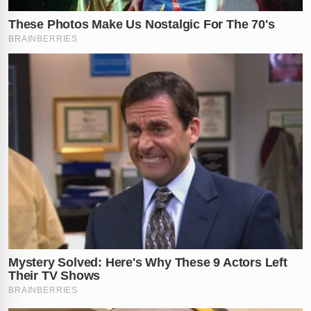
Diante da resistência e das agressões contra os
policiais, a mulher foi detida e conduzida à delegacia da
região. A defesa da passageira alegou que ela também
teria sido agredida pelo motorista antes do início das
filmagens, criando um impasse sobre a origem exata do
conflito que paralisou o transporte na
Zona Oeste do
Rio
.
O caso agora segue sob investigação para apurar as
responsabilidades de ambos os envolvidos. O episódio
levanta novamente o debate sobre a segurança de
motoristas e passageiros nos ônibus do
Rio de Janeiro
,
onde conflitos verbais têm se transformado em
violência física com uma frequência alarmante.
A que ponto chegamos com a intolerância no