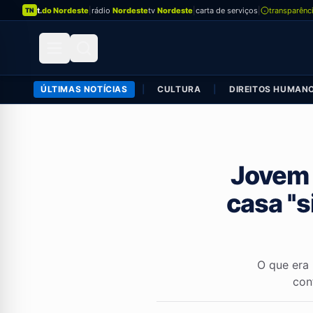
t.
do Nordeste
|
rádio
Nordeste
tv
Nordeste
|
carta de serviços
|
transparênc
TN
ÚLTIMAS NOTÍCIAS
|
CULTURA
|
DIREITOS HUMAN
Jovem 
casa ''
O que era
con