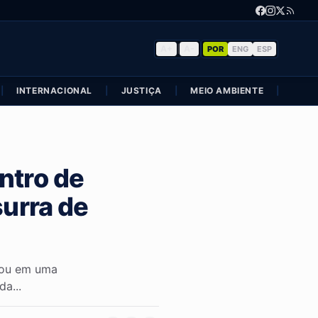
A+
|
A-
POR
ENG
ESP
|
INTERNACIONAL
|
JUSTIÇA
|
MEIO AMBIENTE
|
POLÍ
ntro de
surra de
nou em uma
a...