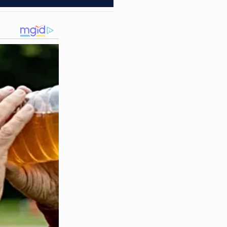
 o ar e o rapaz para
 e a realidade de ser
 comentários de internautas
 refere-se ao ato de agir de
 específico, a única coisa
ma lição sobre os limites da
que de vergonha alheia