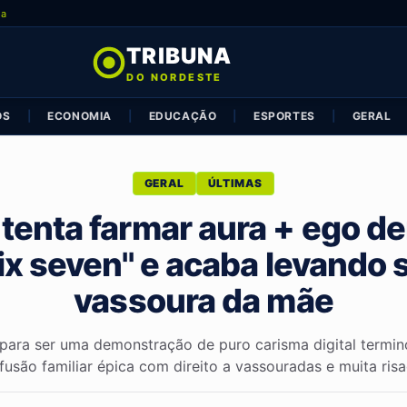
ia
TRIBUNA
DO NORDESTE
OS
|
ECONOMIA
|
EDUCAÇÃO
|
ESPORTES
|
GERAL
GERAL
ÚLTIMAS
tenta farmar aura + ego de
six seven'' e acaba levando 
vassoura da mãe
 para ser uma demonstração de puro carisma digital termi
fusão familiar épica com direito a vassouradas e muita risad