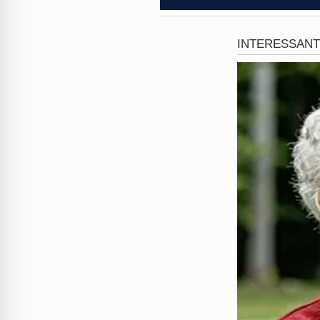
Sem paciência para o delírio
expulsá-lo da frente do apar
repreendido com um utensíli
que se identificaram com a re
A expressão
"farmar aura"
, 
forma fria, calculada ou heró
que o rapaz conseguiu "farma
performance digital dentro d
Será que a 'aura' dele realm
apenas transbordou? Coment