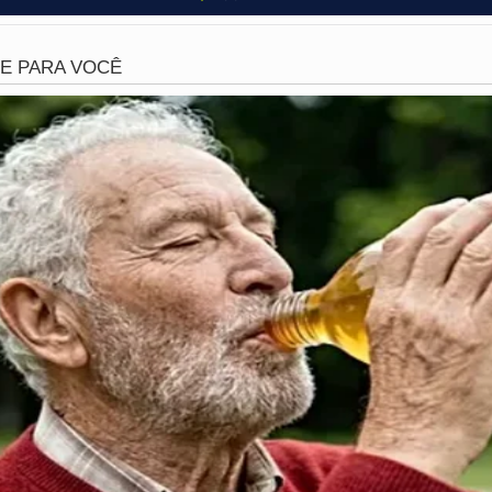
 do filho, a mãe buscou uma
vassoura
e começou a golpear
elho de TV. O contraste entre a busca pelo carisma supremo
o doméstico gerou
milhões de visualizações
e milhares de
ação enérgica da mãe brasileira diante da situação.
que se popularizou recentemente entre a
Geração Z e Alfa
,
ica para ganhar a admiração alheia. No entanto, neste caso
r" foi um momento inesquecível de humilhação familiar e u
o
ambiente doméstico
.
ente aumentou depois dessa intervenção materna ou o esto
e o que você achou dessa cena!
Vídeo: