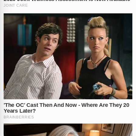
Com a situação fora de controle, os populares
decidiram acionar as autoridades competentes para
resolver o impasse. Em poucos minutos, equipes da
Polícia Militar
e do
Serviço de Atendimento Móvel de
Urgência (SAMU)
chegaram ao endereço em
Bacabeira
. O resgate foi complexo, exigindo cuidado
extremo para não ferir ainda mais o suspeito, que já
demonstrava sinais de exaustão e desespero por estar
preso sob o sol intenso da tarde de
segunda-feira
.
Enquanto as equipes de resgate trabalhavam
arduamente, diversos curiosos registraram a cena com
seus celulares. Os vídeos, que mostram o homem
imobilizado pela grade da mercearia, ganharam as
redes sociais em questão de minutos, gerando milhares
de compartilhamentos e debates sobre a audácia e o