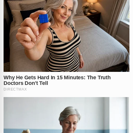
azar do suspeito. O impacto visual da ocorrência
chocou quem testemunhou o trabalho técnico dos
socorristas e policiais.
Após ser retirado das ferragens com sucesso pelas
equipes do
SAMU
, o homem recebeu os primeiros
atendimentos médicos ainda no local para garantir a
estabilidade de sua saúde. Logo em seguida, ele foi
conduzido pela
Polícia Militar
para a delegacia
regional, onde o caso foi oficialmente registrado para
que as medidas legais e os trâmites do sistema judiciário
sejam seguidos conforme a lei vigente.
A justiça tardou, mas não falhou, e veio de forma
irônica. O que você acha desse desfecho inusitado?
Deixe seu comentário abaixo!