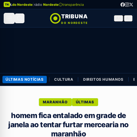
t.
do Nordeste
|
rádio
Nordeste
transparência
TN
TRIBUNA
A+
|
A-
DO NORDESTE
ÚLTIMAS NOTÍCIAS
|
CULTURA
|
DIREITOS HUMANOS
|
E
MARANHÃO
ÚLTIMAS
homem fica entalado em grade de
janela ao tentar furtar mercearia no
maranhão