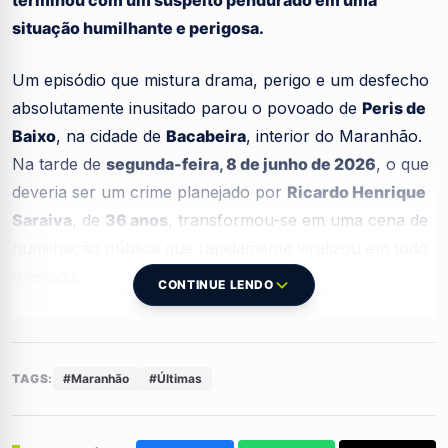
situação humilhante e perigosa.
Um episódio que mistura drama, perigo e um desfecho
absolutamente inusitado parou o povoado de
Peris de
Baixo
, na cidade de
Bacabeira
, interior do Maranhão.
Na tarde de
segunda-feira, 8 de junho de 2026
, o que
deveria ser um crime planejado por
Ricardo Henrique
Saraiva
, de
36 anos
, transformou-se em uma cena de
humilhação pública que rapidamente viralizou em todo
o estado.
CONTINUE LENDO
De acordo com as informações colhidas no local, o
suspeito aproveitou o momento em que o proprietário
TAGS:
#Maranhão
#Últimas
de uma mercearia local estava ausente para tentar
invadir o estabelecimento. O objetivo de
Ricardo
Henrique Saraiva
era claro: acessar o interior do