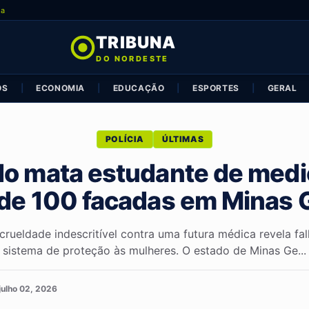
ia
TRIBUNA
DO NORDESTE
OS
|
ECONOMIA
|
EDUCAÇÃO
|
ESPORTES
|
GERAL
POLÍCIA
ÚLTIMAS
o mata estudante de medi
de 100 facadas em Minas 
rueldade indescritível contra uma futura médica revela fa
sistema de proteção às mulheres. O estado de Minas Ge...
julho 02, 2026