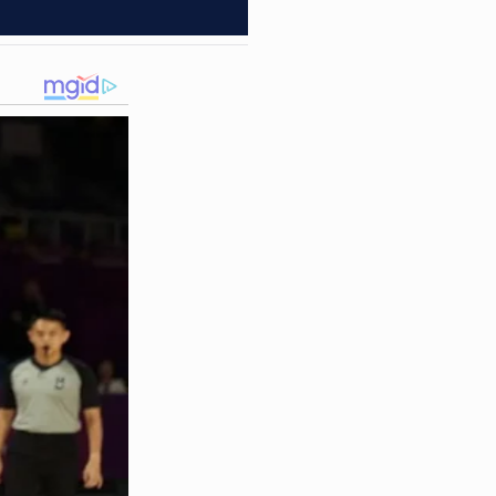
da pela própria vítima.
egistrado um
Boletim de
ue vinha sofrendo, mas,
mprisse suas promessas de
o às mulheres em situação de
futura médica acabou
. O caso levanta debates
istórico de violência
 crimes hediondos como este
de faca
, serve como um
 estudos para salvar outras
ue mata suas mulheres