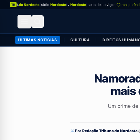
t.
do Nordeste
|
rádio
Nordeste
tv
Nordeste
|
carta de serviços
|
transparênc
TN
ÚLTIMAS NOTÍCIAS
|
CULTURA
|
DIREITOS HUMAN
Namorad
mais 
Um crime de c
Por
Redação Tribuna do Nordeste
•