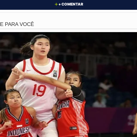
+ COMENTAR
tes deste feminicídio é que a tragédia já havia sido anuncia
los Rodrigues
já temia por sua integridade física e havia r
o anteriormente. Ela denunciou as ameaças constantes q
al não foi ágil o suficiente para impedir que o monstro cu
z sobre as graves falhas estruturais no sistema de proteçã
esmo após buscar ajuda oficial e formalizar a denúncia, a 
de doentia de um homem que se acreditava dono de sua vida
s medidas protetivas e o monitoramento de agressores com h
 agora que a justiça seja feita de forma exemplar para que
lidade do massacre, evidenciada pelos mais de
cem golpes 
igo do machismo tóxico. Letícia, que dedicava sua vida aos
e tornando mais um número nas estatísticas de um país q