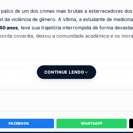
 palco de um dos crimes mais brutais e estarrecedores dos
l da violência de gênero. A vítima, a estudante de medicin
40 anos
, teve sua trajetória interrompida de forma devast
nsborda covardia, deixou a comunidade acadêmica e os mor
sassinato foi tamanha que chocou até mesmo os investigad
 os relatos oficiais, Letícia foi atingida por
mais de 100 fa
CONTINUE LENDO
úria irracional do agressor. O rastro de sangue deixado no 
o vividos pela universitária em seus momentos finais de vid
árie é o próprio namorado da vítima, que mantinha um rela
 forças de segurança agiram rapidamente e conseguiram ef
ga a dor de uma perda irreparável para a família de Letíc
FACEBOOK
WHATSAPP
udiciário diante de tamanha atrocidade.