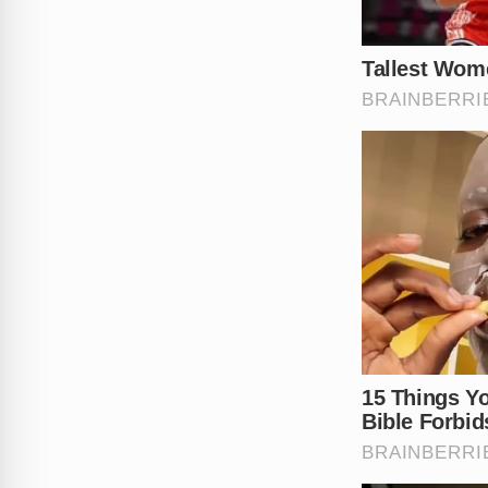
diariamente.
O que falta para o sistema 
para que a justiça seja feita.