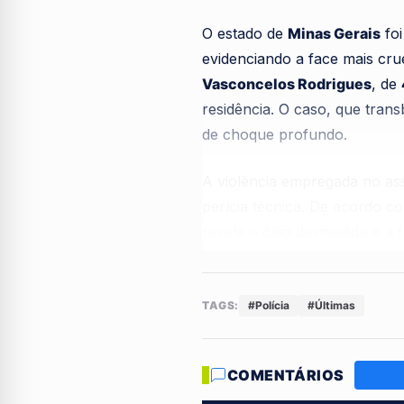
O estado de
Minas Gerais
foi
evidenciando a face mais crue
Vasconcelos Rodrigues
, de
residência. O caso, que tra
de choque profundo.
A violência empregada no as
perícia técnica. De acordo com
revela o ódio desmedido e a f
sofrimento e o terror absolut
O principal suspeito da barb
TAGS:
#Polícia
#Últimas
Após o ataque frenético, as
captura, no entanto, não apa
COMENTÁRIOS
resposta rigorosa do Poder J