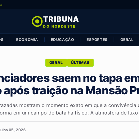
ia
TRIBUNA
DO NORDESTE
OS
|
ECONOMIA
|
EDUCAÇÃO
|
ESPORTES
|
GERAL
GERAL
ÚLTIMAS
enciadores saem no tapa em
 após traição na Mansão Pr
vazadas mostram o momento exato em que a convivência d
forma em um campo de batalha físico. A atmosfera de luxo e
julho 05, 2026