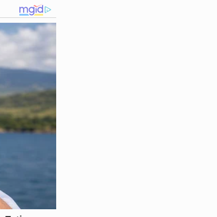
pidamente partiu para as vias
o clima já estava hostil há
A agressividade demonstrada
dade entre os membros da
tou repúdio total ao ocorrido
as. A organização destacou
ipais envolvidos na confusão
nsamente, levantando debates
cia física em vez de diálogo?