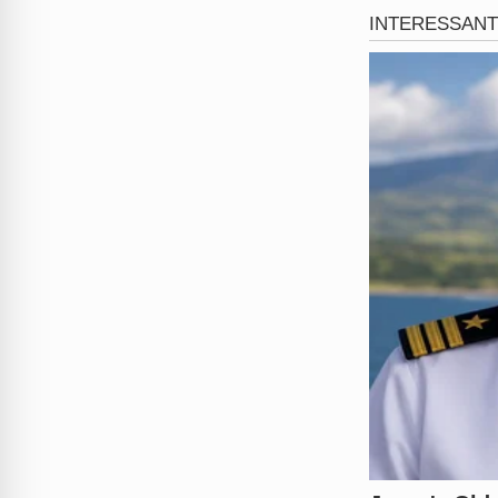
A suspeita de traição financ
de fato, evidenciando o nível
alguns dias, mas a revelação 
nas imagens reflete a gravi
Mansão Privilege
, que agor
Em nota oficial enviada ao
Ba
e afirmou que não tolera qu
que a situação foi controlad
foi retirado da casa imediat
sobre os limites da convivênc
Qual sua opinião sobre influ
Comente abaixo!