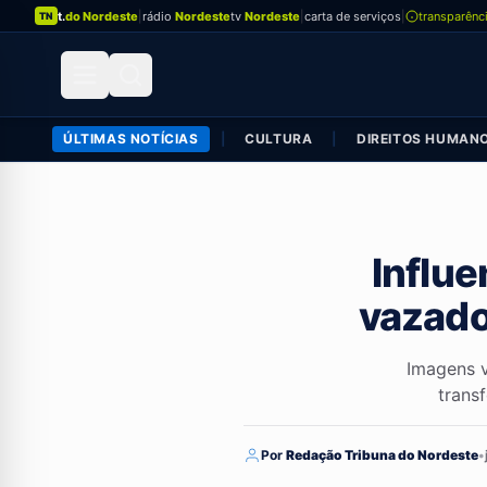
t.
do Nordeste
|
rádio
Nordeste
tv
Nordeste
|
carta de serviços
|
transparênc
TN
ÚLTIMAS NOTÍCIAS
|
CULTURA
|
DIREITOS HUMAN
Influ
vazado
Imagens 
trans
Por
Redação Tribuna do Nordeste
•