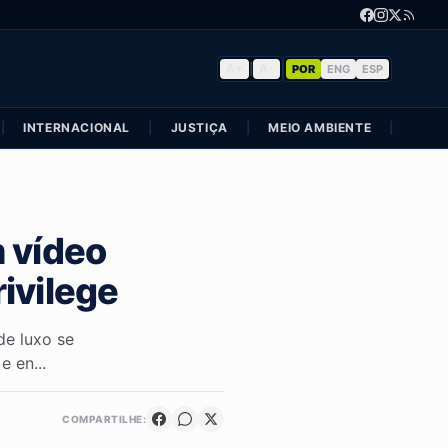
A+
|
A-
POR
ENG
ESP
|
INTERNACIONAL
|
JUSTIÇA
|
MEIO AMBIENTE
|
POLÍ
 vídeo
ivilege
e luxo se
 en...
COMPARTILHE: