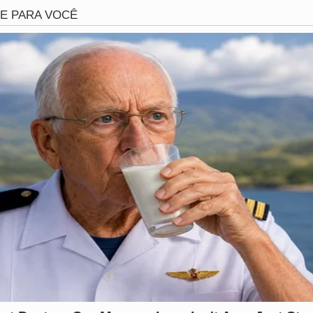
eira dentro do grupo gerou uma discussão acalorada que ra
 de estresse no confinamento. Fontes próximas indicam que 
do paradeiro do dinheiro foi o limite para os envolvidos. 
dade da acusação e o impacto emocional da quebra de leal
a enfrentam uma crise de imagem sem precedentes.
cci Notícias
, a administração da
Mansão Privilege
manifes
alquer tipo de comportamento violento em suas dependênci
a pelos funcionários do local e confirmou que um dos princ
amente após o episódio. O caso continua repercutindo inte
ia e a ética no meio dos criadores de conteúdo.
enciadores que resolvem desavenças financeiras com violên
Vídeo: