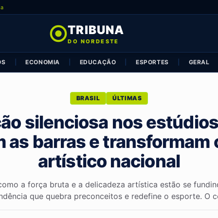
ia
TRIBUNA
DO NORDESTE
OS
|
ECONOMIA
|
EDUCAÇÃO
|
ESPORTES
|
GERAL
BRASIL
ÚLTIMAS
ção silenciosa nos estúdio
as barras e transformam 
artístico nacional
omo a força bruta e a delicadeza artística estão se fund
ndência que quebra preconceitos e redefine o esporte. O ce