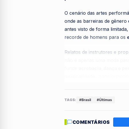
O cenário das artes perform
onde as barreiras de gênero 
antes visto de forma limitad
recorde de homens para os
Relatos de instrutores e pro
não é apenas uma moda pass
funde
acrobacia, dança e p
musicalidade
, transformand
O impacto dessa mudança já 
masculina tem elevado o níve
TAGS:
#Brasil
#Últimas
dominavam o passado, a
pol
interpretação corporal refi
COMENTÁRIOS