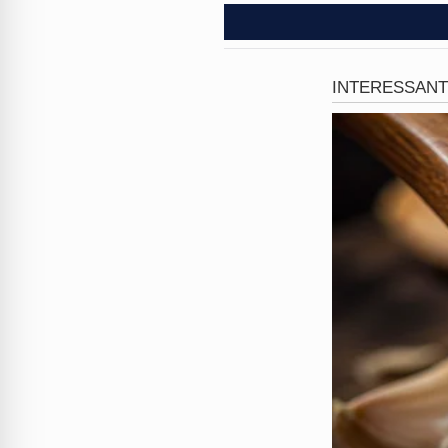
Nas redes sociais, o fenôme
acompanham a jornada desse
o
excelente desempenho do
emocional
profunda, elevand
Especialistas afirmam que a
aliada ao ganho de massa mu
homens de diversas idades d
barra seria um território ex
Com o aumento das
matrícu
dominem os próximos festivai
deixando para trás os preco
desafiam a gravidade, conso
O que você pensa sobre essa
comentário e compartilhe sua