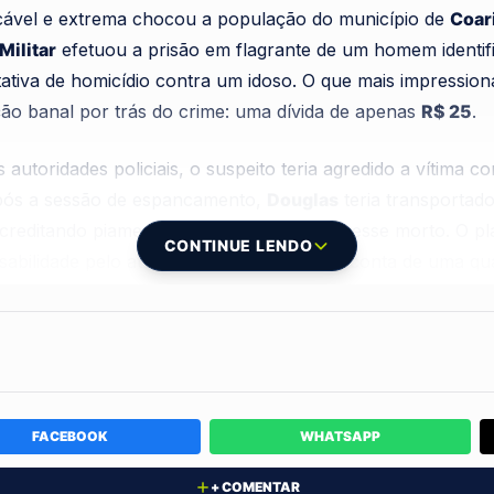
ficável e extrema chocou a população do município de
Coar
 Militar
efetuou a prisão em flagrante de um homem ident
ativa de homicídio contra um idoso. O que mais impression
ão banal por trás do crime: uma dívida de apenas
R$ 25
.
autoridades policiais, o suspeito teria agredido a vítima c
Após a sessão de espancamento,
Douglas
teria transportad
creditando piamente que o homem já estivesse morto. O pl
CONTINUE LENDO
sabilidade pelo ato bárbaro cometido por conta de uma quan
entos e da tentativa de ocultação, o idoso foi localizado 
tamente socorrido e encaminhado para uma
unidade hospital
 emergência. Até o fechamento desta matéria, o estado de 
FACEBOOK
WHATSAPP
cialmente, mas a sobrevivência do homem é considerada um 
+ COMENTAR