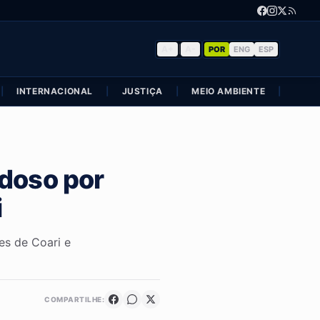
A+
|
A-
POR
ENG
ESP
|
INTERNACIONAL
|
JUSTIÇA
|
MEIO AMBIENTE
|
POLÍ
idoso por
i
es de Coari e
COMPARTILHE: