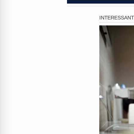
A resposta da
Polícia Militar
características do suspeito, 
Douglas
foi localizado e det
cabíveis. A agilidade na pris
O caso agora está sob a res
circunstâncias e detalhes da
deverá responder por crimes
um alerta sobre a intolerânci
A comunidade de
Coari
segue
permanece sob cuidados médi
rapidamente a partir de dis
quase custou a vida de um ci
Até onde pode chegar a crue