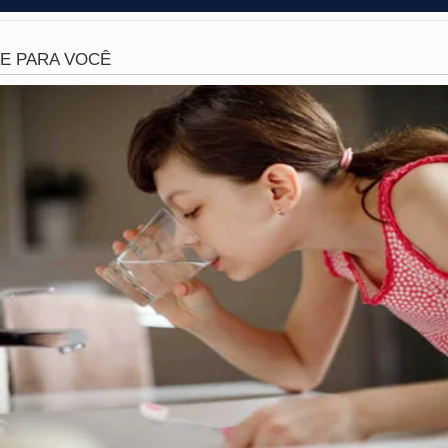
foi rápida e incisiva. Logo após tomarem conhecimento do 
as equipes iniciaram uma diligência intensiva pela cidade. P
ido, sendo encaminhado diretamente para a delegacia local
ão evitou que o suspeito fugisse da sede do município após a
ponsabilidade da
Polícia Civil
, que abrirá um inquérito para
 motivação dessa tentativa de homicídio. O suspeito perman
 que podem resultar em uma longa pena de reclusão. A brut
a e a desvalorização da vida humana em situações de conflit
 apreensiva e aguarda novas informações sobre a recupe
cos. O episódio serve como um triste lembrete de como a 
cussões banais, transformando uma cobrança de pequeno v
dadão vulnerável.
ldade humana por causa de tão pouco? Deixe sua opinião s