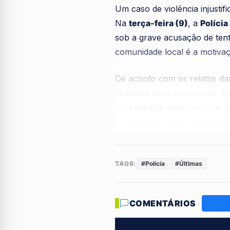
Um caso de violência injusti
Na
terça-feira (9)
, a
Polícia
sob a grave acusação de tent
comunidade local é a motivaç
De acordo com os relatos das 
violência desproporcional. 
uma
área de mata
fechada, a
o corpo e se livrar da respon
dinheiro.
Apesar da gravidade dos ferim
TAGS:
#Polícia
#Últimas
autoridades. Ele foi imedia
os primeiros atendimentos de
COMENTÁRIOS
não havia sido divulgado ofi
brutalidade relatada.