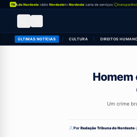
t.
do Nordeste
|
rádio
Nordeste
tv
Nordeste
|
carta de serviços
|
transparênc
TN
ÚLTIMAS NOTÍCIAS
|
CULTURA
|
DIREITOS HUMAN
Homem é 
Um crime bru
Por
Redação Tribuna do Nordeste
•