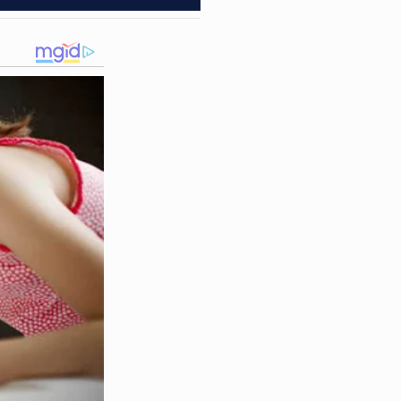
ocorrido e das
oucas horas após o crime,
 para os procedimentos
 tentativa de assassinato.
 apurar todas as
ece à disposição da
Justiça
e
alidade do episódio levanta
os fúteis.
ração do idoso, que
violência pode escalar
alor em uma tragédia que
obre esse caso revoltante