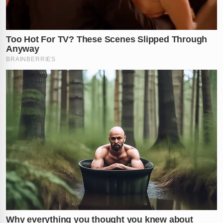
sul-mato-grossense. A frieza e a determinação da
mulher em produzir o conteúdo como forma de
punição ao marido deixaram os internautas em choque
com a gravidade da exposição familiar ocorrida no final
de semana.
Até o presente momento, nenhum dos envolvidos no
escândalo se manifestou publicamente sobre o
ocorrido para esclarecer os fatos. Também não há
registros de
boletim de ocorrência
ou qualquer
intervenção das autoridades policiais, uma vez que o
caso, apesar de escandaloso, trata-se inicialmente de
questões de âmbito privado. No entanto, o impacto na
reputação dos negócios e das famílias envolvidas é
incalculável, visto que as identidades, embora
preservadas pela mídia oficial, já circulam