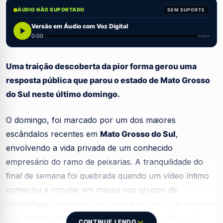
ÁUDIO NÃO SUPORTADO
SEM SUPORTE
Versão em Áudio com Voz Digital
0:00
--:--
Uma traição descoberta da pior forma gerou uma
resposta pública que parou o estado de Mato Grosso
do Sul neste último domingo.
O domingo, foi marcado por um dos maiores
escândalos recentes em
Mato Grosso do Sul
,
envolvendo a vida privada de um conhecido
empresário do ramo de peixarias. A tranquilidade do
final de semana foi quebrada quando um vídeo íntimo
começou a circular em massa nos grupos de
WhatsApp
, revelando uma trama de traição e vingança
que parece saída de um roteiro cinematográfico. O
CONTINUE LENDO