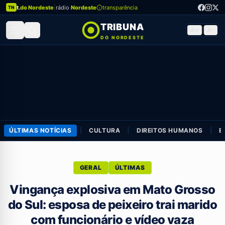
t.
do Nordeste
|
rádio
Nordeste
transparência
TN
TRIBUNA
A+
|
A-
DO NORDESTE
ÚLTIMAS NOTÍCIAS
|
CULTURA
|
DIREITOS HUMANOS
|
E
GERAL
ÚLTIMAS
Vingança explosiva em Mato Grosso
do Sul: esposa de peixeiro trai marido
com funcionário e vídeo vaza