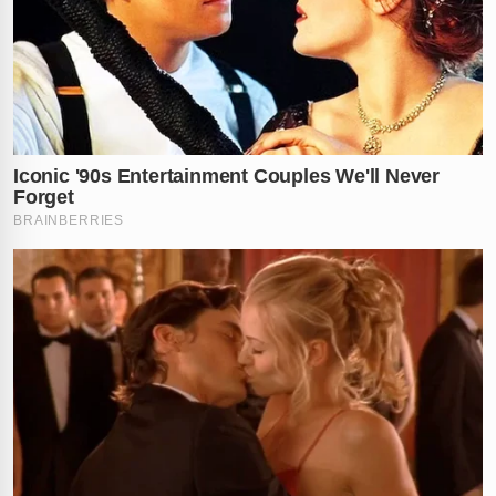
Em um ato planejado de retaliação, a mulher escolheu
um dos funcionários de uma das peixarias do casal
para ser o instrumento de sua vingança. Ela registrou o
encontro íntimo em vídeo, garantindo que o material
servisse como uma resposta direta e humilhante à
infidelidade do marido. A gravação, que não demorou a
cair no domínio público no último
domingo (24)
,
mostra a mulher em momentos de intimidade com o
subordinado do empresário traído, expondo a
fragilidade do casamento.
Um detalhe que chamou a atenção de quem assistiu às
imagens foi a trilha sonora escolhida para o momento
da gravação. Ao fundo, era possível ouvir claramente
um clássico
modão de viola
, o que trouxe um ar ainda
mais dramático e peculiar à cena registrada em solo