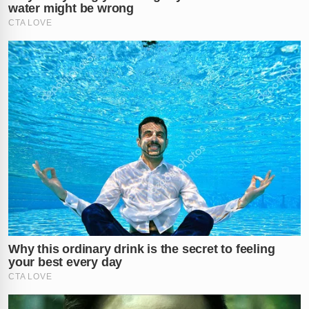
informalmente pela comunidade local.
A repercussão do caso levanta debates intensos sobre
os limites da exposição na internet e as consequências
emocionais de uma traição descoberta. Enquanto
alguns internautas defendem a atitude da mulher como
uma forma de justiça, outros criticam a exposição
exagerada que pode gerar danos permanentes a todos
os citados no vídeo. O fato é que o vídeo vazado no
domingo continua sendo um dos termos mais
buscados, mantendo as
peixarias de MS
no centro de
uma polêmica sem precedentes.
O que você faria se descobrisse uma traição? A
vingança foi longe demais ou foi merecida? Comente
sua opinião abaixo.