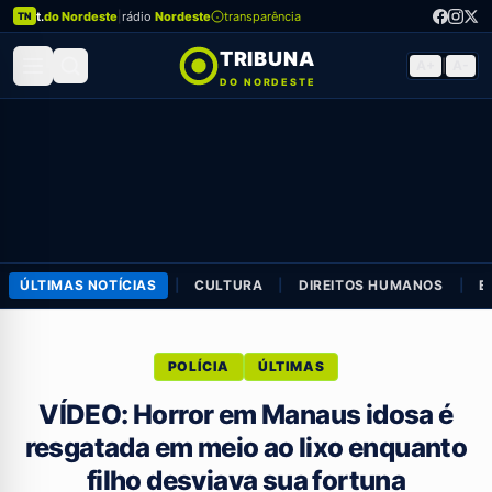
t.
do Nordeste
|
rádio
Nordeste
transparência
TN
TRIBUNA
A+
|
A-
DO NORDESTE
ÚLTIMAS NOTÍCIAS
|
CULTURA
|
DIREITOS HUMANOS
|
E
POLÍCIA
ÚLTIMAS
VÍDEO: Horror em Manaus idosa é
resgatada em meio ao lixo enquanto
filho desviava sua fortuna