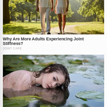
a cuidados básicos de higiene ou alimentação,
sobrevivendo de forma degradante enquanto o seu
algoz mantinha o controle total de sua vida e de seus
recursos financeiros.
O desdobramento mais revoltante da investigação
apontou para um crime de ganância. O
filho da vítima,
um homem de 52 anos
, foi preso em flagrante no
local. Com ele, os policiais descobriram a quantia de
R$
8,5 mil
pertencentes à idosa. Esse valor, que deveria
ser integralmente destinado à compra de
medicamentos, alimentação especial e conforto da
mãe, era retido indevidamente pelo suspeito.
Diante dos fatos, o homem foi autuado imediatamente
pelos crimes de
exposição ao perigo
e
apropriação de