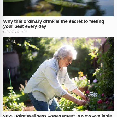
rendimentos
de pessoa idosa, conforme as rigorosas
sanções previstas no
Estatuto do Idoso
. Enquanto o
agressor era conduzido à unidade policial para os
procedimentos cabíveis, a idosa foi socorrida às
pressas e encaminhada para uma unidade de saúde da
capital amazonense para receber tratamento médico
urgente.
Este caso levanta um alerta máximo sobre a
vulnerabilidade da terceira idade dentro do ambiente
familiar. As autoridades reforçam que o abandono e a
exploração financeira são crimes graves e que a
vigilância da sociedade, por meio de denúncias, é a
ferramenta mais eficaz para salvar vidas em situações
de cárcere privado e maus-tratos como esta registrada
em
Manaus
.