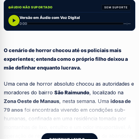
ÁUDIO NÃO SUPORTADO
SEM SUPORTE
Versão em Áudio com Voz Digital
0:00
--:--
O cenário de horror chocou até os policiais mais
experientes; entenda como o próprio filho deixou a
mãe definhar enquanto lucrava.
Uma cena de horror absoluto chocou as autoridades e
moradores do bairro
São Raimundo
, localizado na
Zona Oeste de Manaus
, nesta semana. Uma
idosa de
79 anos
foi encontrada vivendo em condições sub-
humanas, confinada em uma residência tomada por
montanhas de lixo, entulho e um odor insuportável. A
operação de resgate revelou um cenário de abandono