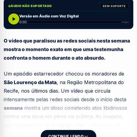
ÁUDIO NÃO SUPORTADO
SEM SUPORTE
Versão em Áudio com Voz Digital
0:00
--:--
O vídeo que paralisou as redes sociais nesta semana
mostra o momento exato em que uma testemunha
confronta o homem durante o ato absurdo.
Um episódio estarrecedor chocou os moradores de
São Lourenço da Mata
, na Região Metropolitana do
Recife, nos últimos dias. Um vídeo que circula
intensamente pelas redes sociais desde o início desta
semana
mostra um idoso cometendo atos libidinosos
contra uma égua em plena via pública. As imagens,
que rapidamente se tornaram virais, carregam um
conteúdo pesado de maus-tratos e desrespeito animal.
CONTINUE LENDO