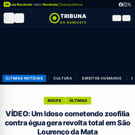
t.
do Nordeste
|
rádio
Nordeste
transparência
TN
TRIBUNA
A+
|
A-
DO NORDESTE
ÚLTIMAS NOTÍCIAS
|
CULTURA
|
DIREITOS HUMANOS
|
E
RECIFE
ÚLTIMAS
VÍDEO: Um Idoso cometendo zoofilia
contra égua gera revolta total em São
Lourenço da Mata