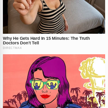
teve sua identidade revelada publicamente pelas
autoridades locais envolvidas na investigação.
O crime de zoofilia é rigorosamente tipificado como
maus-tratos a animais pela
Lei de Crimes Ambientais
(Lei 9.605/1998)
. Caso seja condenado, o idoso
poderá enfrentar uma pena de detenção que varia de
três meses a um ano, além de pesadas multas
administrativas e judiciais. O rigor da legislação
brasileira busca coibir práticas cruéis que atentam
contra a integridade de seres incapazes de se defender.
Até o presente momento, ninguém foi preso, mas a
Polícia Civil
segue trabalhando com as provas digitais
obtidas através do vídeo viralizado para concluir o
caso. A comunidade de
São Lourenço da Mata