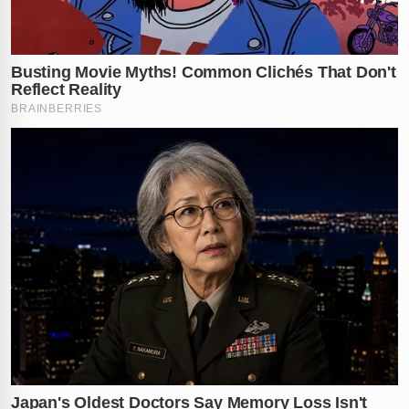
permanece em choque e exige justiça célere para o
ocorrido, enquanto a delegacia especializada reforça a
importância de denúncias formais para combater a
impunidade em crimes ambientais.
Até onde vai a crueldade humana contra seres
indefesos? Deixe sua opinião nos comentários sobre o
rigor das leis atuais contra esse tipo de crime.