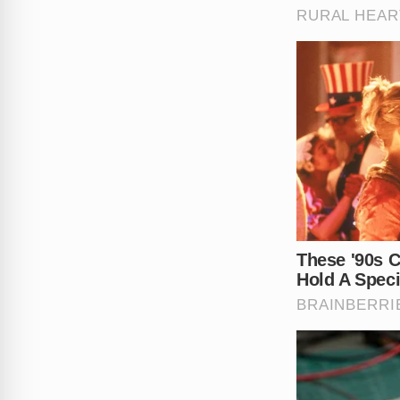
processo, outras duas pessoa
homem já respondia judicialm
ele para assistir a filmes po
Apesar de negar veementemen
colhidos foram suficientes p
e à disposição da justiça, en
manifestaram por medo de repr
Como a sociedade pode se pro
Deixe sua opinião nos coment