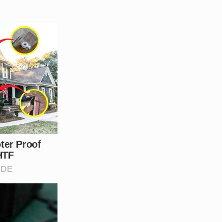
suspeito. Além disso, o
que teria sido convidada por
ias e os depoimentos
peito agora permanece preso
s que ainda não se
vidas.
ara destruir vidas inocentes?