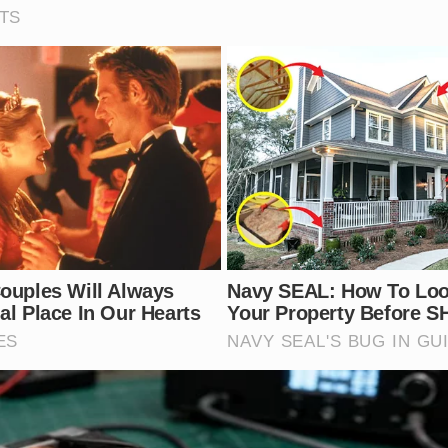
s foram identificadas como possíveis alvos dos abusos do 
ente a um processo por aliciamento de outra adolescente, 
rnográficos em uma ocasião anterior.
te todas as acusações no momento da prisão, as evidênc
ara que o Poder Judiciário mantivesse sua custódia. O sus
quanto a polícia continua a apurar se existem outras vítima
esálias deste indivíduo que usava a religião para destruir 
teger de lobos em pele de cordeiro que usam a religião p
ários.