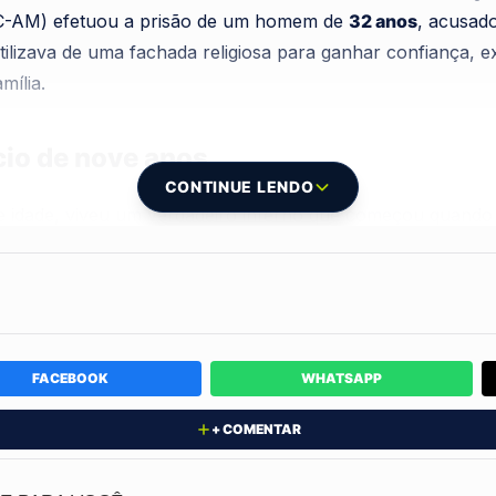
PC-AM) efetuou a prisão de um homem de
32 anos
, acusado
utilizava de uma fachada religiosa para ganhar confiança, 
mília.
cio de nove anos
CONTINUE LENDO
 idade, viveu um verdadeiro inferno que começou quando
ós a adolescente se mudar temporariamente para o estado 
gem para relatar os abusos a uma tia, motivada pelo medo
viver novamente com o padrasto, que já planejava buscá-l
avid Jordão
, titular da
35ª Delegacia Interativa de Polícia
FACEBOOK
WHATSAPP
rio de constantes ameaças de morte e violência. O suspei
antir que a enteada jamais revelasse o que acontecia entre
+ COMENTAR
anos enquanto a criança crescia sob o teto de seu algoz.