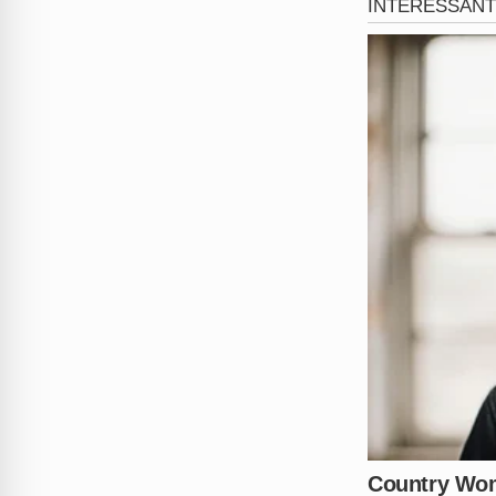
Religião como es
O que torna o caso ainda mais
Ele ministrava cultos e perm
nenhuma ordenação oficial pa
deliberadamente para intimidar
Ao perceber que estava sob i
em uma tentativa de escapar 
319
, onde continuou a osten
conseguiu rastrear o parade
Outras vítimas e 
As investigações conduzidas