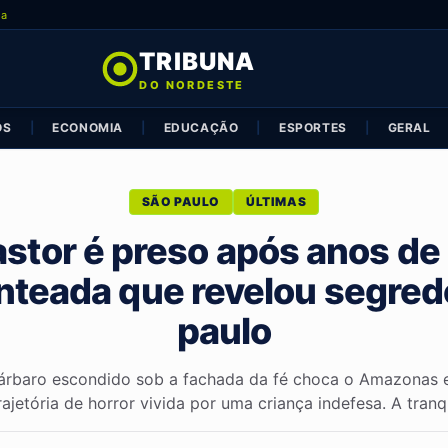
ia
TRIBUNA
DO NORDESTE
OS
|
ECONOMIA
|
EDUCAÇÃO
|
ESPORTES
|
GERAL
SÃO PAULO
ÚLTIMAS
astor é preso após anos d
nteada que revelou segre
paulo
rbaro escondido sob a fachada da fé choca o Amazonas 
rajetória de horror vivida por uma criança indefesa. A tranq.