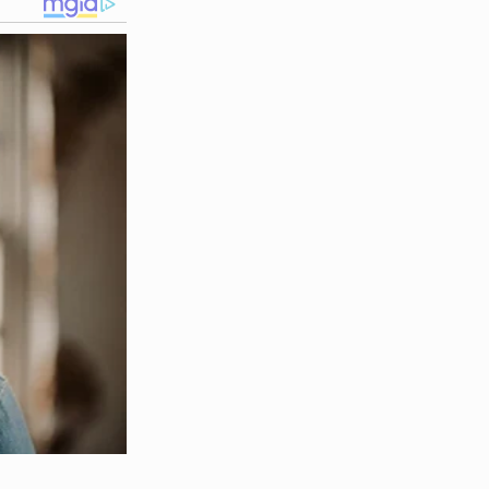
 líder espiritual respeitado.
mbora não possuísse
toridade religiosa era usada
 entre os vizinhos e fiéis.
fugiu para a capital,
Manaus
,
 no
KM-13 da rodovia BR-
o de inteligência da 35ª DIP
ndado de prisão.
ma desse predador. Durante o