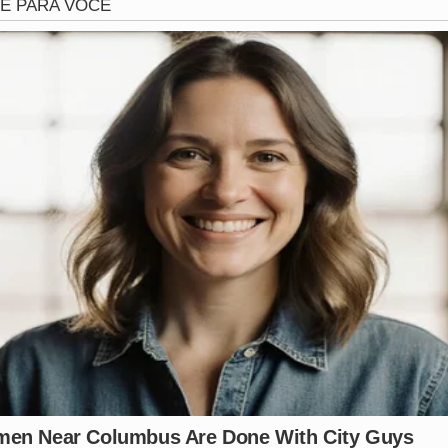
cudo para o crime
 revoltante é o fato de o investigado se apresentar como um
itia ser chamado de
pastor
por membros da comunidade, e
ra tal função. Segundo as autoridades, essa posição de au
 as vítimas e silenciar qualquer suspeita que pudesse surgir
nvestigação policial em
Careiro da Várzea
, o falso pastor 
da justiça. Ele se estabeleceu em uma comunidade situada
tar sua falsa imagem de homem de fé. No entanto, o trabalh
iro do criminoso, que acabou detido em cumprimento de ma
histórico criminoso
 pela PC-AM revelaram que a enteada não era a única víti