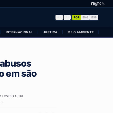
A+
|
A-
POR
ENG
ESP
|
INTERNACIONAL
|
JUSTIÇA
|
MEIO AMBIENTE
|
POLÍ
e abusos
do em são
e revela uma
..