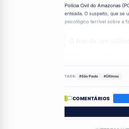
Polícia Civil do Amazonas (
enteada. O suspeito, que se 
psicológico terrível sobre a fa
O fim de um silên
A vítima, hoje com
14 anos
de
denúncia só foi possível ap
agressor, ela encontrou cora
TAGS:
#São Paulo
#Últimas
retornar ao
Amazonas
e con
De acordo com o delegado
D
COMENTÁRIOS
contundente e revela um cená
ferramenta principal para gar
mantendo o crime oculto por 