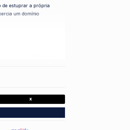
 de estuprar a própria
exercia um domínio
 ela tinha apenas
5 anos
. A
de
São Paulo
. Distante do
 desesperador de ter que
a.
 (DIP)
, o relato da jovem é
X
to utilizava o medo como
 as paredes de casa,