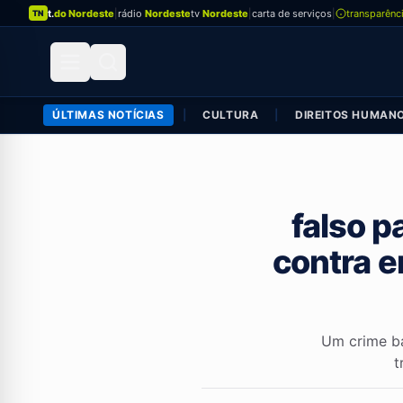
t.
do Nordeste
|
rádio
Nordeste
tv
Nordeste
|
carta de serviços
|
transparênc
TN
ÚLTIMAS NOTÍCIAS
|
CULTURA
|
DIREITOS HUMAN
falso p
contra e
Um crime bá
t