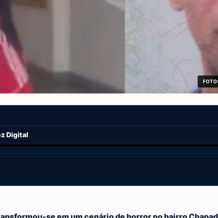
FOTO:
 Digital
ansformou-se em um cenário de horror no bairro Chapada