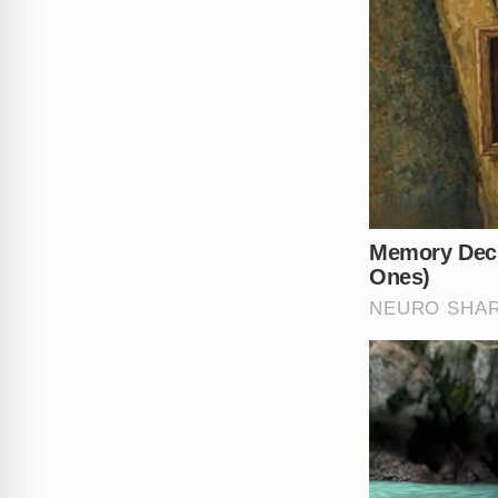
com a perda de um profissiona
localização exata de
Eduardo
garantindo o sigilo total do i
O que você acredita que fal
cometesse tal crime? Deixe s