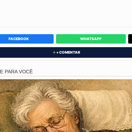
ade em um ambiente que deveria ser seguro. Após o ato,
do condomínio e se embrenhou em uma área de mata fech
dando início a uma caçada policial na região.
s residentes do
Conjunto Tocantins
revelam que o compo
FACEBOOK
WHATSAPP
 considerado uma bomba-relógio pela vizinhança. O morad
havia se envolvido em diversos conflitos internos, com reg
+ COMENTAR
a sua conduta agressiva e desestabilizada. A tragédia des
blemas que agora termina em luto para a família de
"Baiani
aram varreduras minuciosas na área de mata para onde o s
, ele permanece foragido. A
Delegacia Especializada em
 das investigações e está analisando as imagens das câm
ssino e entender todos os detalhes que levaram ao crime fa
pada
e os trabalhadores de serviços gerais de
Manaus
estã