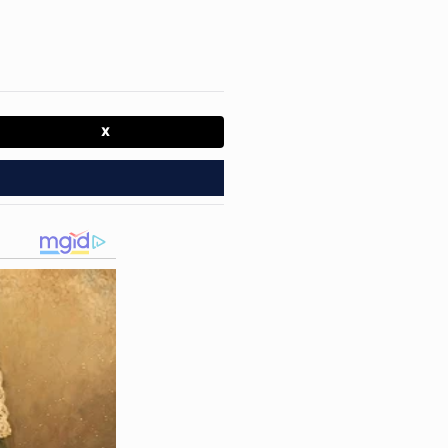
Eduardo Henrique Nobre
ada nas proximidades da
rtamento de
Eduardo
X
or era conhecido por seu
istros de ocorrências
ta
quarta-feira
parece ser o
nho"
.
uspeito escapou, mas, até o
 Homicídios e Sequestros
eras de monitoramento para
tal.
o profundamente abalados