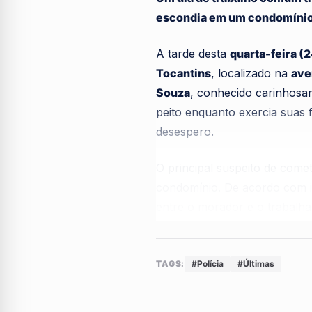
escondia em um condomínio
A tarde desta
quarta-feira (
Tocantins
, localizado na
ave
Souza
, conhecido carinhos
peito enquanto exercia suas 
desespero.
O principal suspeito de come
condomínio. De acordo com in
entre o morador e o trabalh
culminando no momento em que
morreu antes da chegada de 
TAGS:
#Polícia
#Últimas
Imagens chocantes gravadas 
que se instalou logo após o 