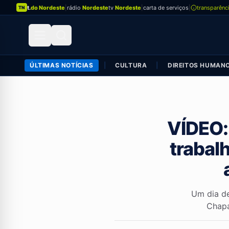
t.
do Nordeste
|
rádio
Nordeste
tv
Nordeste
|
carta de serviços
|
transparênc
TN
ÚLTIMAS NOTÍCIAS
|
CULTURA
|
DIREITOS HUMAN
VÍDEO: 
trabal
Um dia de
Chapa