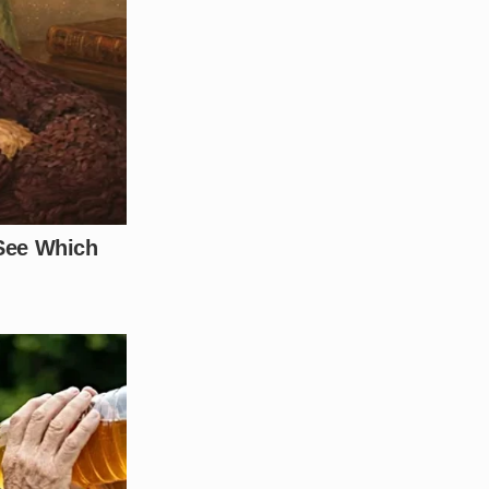
e qualquer pista sobre a
és dos canais de denúncia,
.
m histórico violento