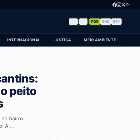
A+
|
A-
POR
ENG
ESP
|
INTERNACIONAL
|
JUSTIÇA
|
MEIO AMBIENTE
|
POLÍ
cantins:
o peito
s
 no bairro
 A ...