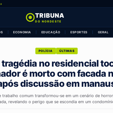
ia
TRIBUNA
DO NORDESTE
OS
|
ECONOMIA
|
EDUCAÇÃO
|
ESPORTES
|
GERAL
POLÍCIA
ÚLTIMAS
tragédia no residencial to
hador é morto com facada n
após discussão em manau
 trabalho comum transformou-se em um cenário de horror
da, revelando o perigo que se escondia em um condomínio.