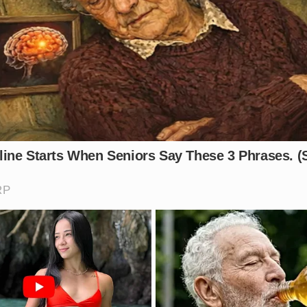
l querido e respeitado. A polícia reforça o pedido para qu
 Henrique Nobre Klem
seja repassada imediatamente atrav
nformante para que a justiça seja feita o mais rápido possível
hou na segurança deste condomínio para que um morador co
eu comentário.