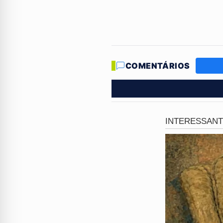
motivação de tamanha crueld
Klem
fugiu apressadamente 
avenida Constantino Nery
, 
Relatos da síndica e de outro
COMENTÁRIOS
Henrique Nobre Klem
já era
temperamento explosivo e já 
anteriores que apontavam par
ápice de um histórico de pro
Equipes de segurança realiz
fechamento desta reportagem
(DEHS)
já assumiu o comando
traçar a rota de fuga do assa
A comunidade do
bairro Cha