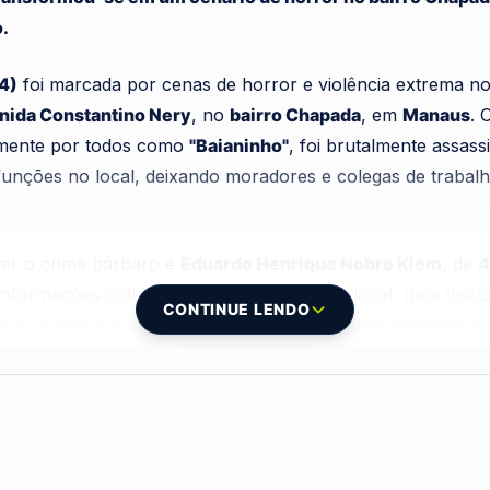
.
24)
foi marcada por cenas de horror e violência extrema n
nida Constantino Nery
, no
bairro Chapada
, em
Manaus
. 
amente por todos como
"Baianinho"
, foi brutalmente assa
funções no local, deixando moradores e colegas de trabal
ter o crime bárbaro é
Eduardo Henrique Nobre Klem
, de
4
formações colhidas por testemunhas no local, uma discuss
CONTINUE LENDO
ador momentos antes da agressão fatal. O desentendimento
 o agressor desferiu o golpe mortal contra o peito da vít
qualquer socorro médico.
por uma moradora do residencial registraram parte da con
ataque. Os vídeos mostram a movimentação intensa e a tent