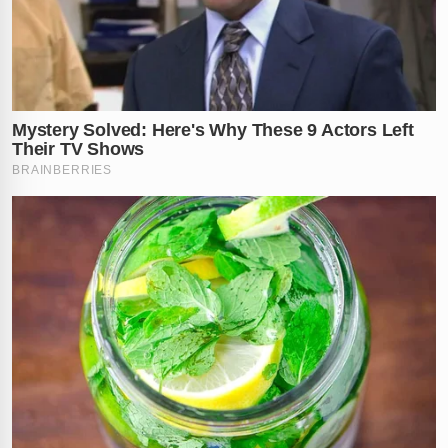
que contribuiu para a queda. O caso segue sob
atenção das autoridades enquanto buscam por mais
testemunhas que possam esclarecer a dinâmica exata
do acidente ocorrido em
10 de maio de 2026
.
Qual a sua opinião sobre a segurança nos trapiches da
região? Deixe seu comentário abaixo e compartilhe
esta notícia para alertar outras pessoas sobre os
riscos.