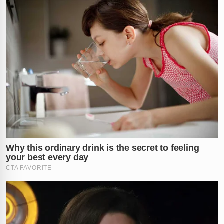
Os relatos preliminares indicam que o homem e a
mulher estavam envolvidos em uma
discussão
acalorada
minutos antes de despencarem da estrutura.
A gravidade da briga chamou a atenção de quem
passava pelo local, mas a rapidez do evento impediu
que qualquer pessoa conseguisse intervir a tempo de
evitar que ambos caíssem nas águas ou contra a base
do trapiche.
Buscas e Atendimento de
Emergência
Logo após a queda, o pânico tomou conta dos
presentes e as equipes de resgate foram acionadas
para prestar socorro imediato, dado o risco iminente de