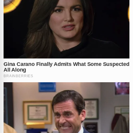
traumas graves. A escuridão da madrugada neste
domingo
dificultou os trabalhos iniciais de localização
das vítimas, gerando ainda mais angústia entre as
testemunhas no
Porto Grande
.
Até o fechamento desta edição, poucas informações
sobre o estado de saúde atual das vítimas foram
confirmadas. Sabe-se que as equipes de segurança de
Salinópolis-PA
seguem monitorando a situação e
aguardam novos boletins médicos para entender a real
extensão dos ferimentos sofridos pelo casal após o
impacto.
A polícia local também iniciou os procedimentos de
investigação para apurar o que teria motivado a
discussão
tão severa e se houve algum fator externo