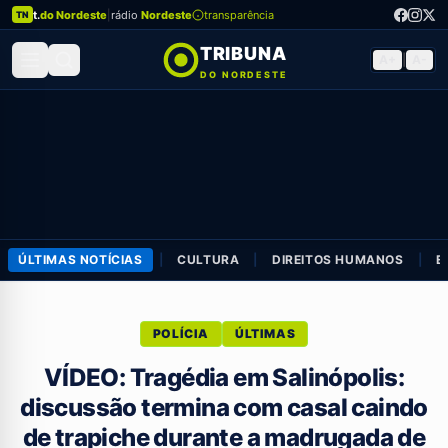
t.
do Nordeste
|
rádio
Nordeste
transparência
TN
TRIBUNA
A+
|
A-
DO NORDESTE
ÚLTIMAS NOTÍCIAS
|
CULTURA
|
DIREITOS HUMANOS
|
E
POLÍCIA
ÚLTIMAS
VÍDEO: Tragédia em Salinópolis:
discussão termina com casal caindo
de trapiche durante a madrugada de