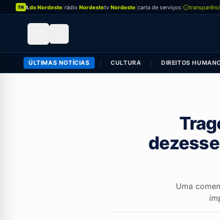
t.
do Nordeste
|
rádio
Nordeste
tv
Nordeste
|
carta de serviços
|
transparênc
TN
ÚLTIMAS NOTÍCIAS
|
CULTURA
|
DIREITOS HUMAN
Tragé
dezessei
Uma comemo
im