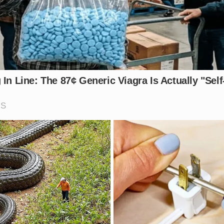
de dor imensurável, enquanto as investigações continuam 
ão que parou o país.
a, como você avalia a segurança e a fiscalização nas rodov
nos comentários.
Vídeo: