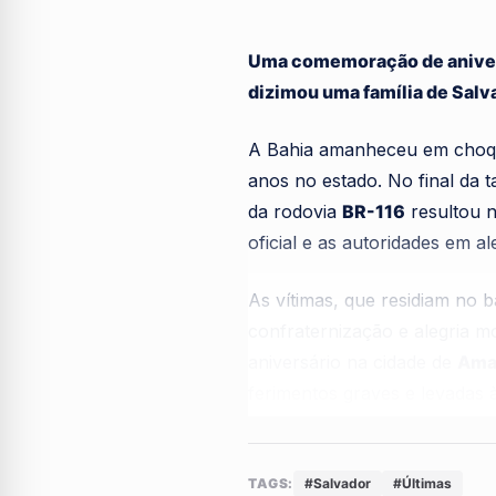
Uma comemoração de anivers
dizimou uma família de Salv
A Bahia amanheceu em choque
anos no estado. No final da 
da rodovia
BR-116
resultou n
oficial e as autoridades em a
As vítimas, que residiam no 
confraternização e alegria m
aniversário na cidade de
Ama
ferimentos graves e levadas 
emergência.
De acordo com informações 
TAGS:
#Salvador
#Últimas