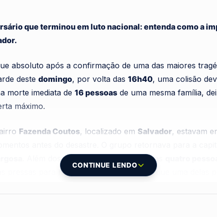
ário que terminou em luto nacional: entenda como a im
ador.
 absoluto após a confirmação de uma das maiores tragédi
tarde deste
domingo
, por volta das
16h40
, uma colisão de
a morte imediata de
16 pessoas
de uma mesma família, dei
lerta máximo.
bairro
Fazenda Coutos
, localizado em
Salvador
, estavam e
omentos antes do desastre. O grupo retornava para a capi
rgosa
. Além dos óbitos confirmados, outras
quatro pesso
CONTINUE LENDO
às pressas para hospitais da região, sendo que uma delas p
detalhadas pela
Polícia Rodoviária Federal (PRF)
, o acide