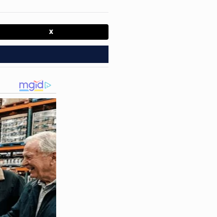
local apontam que um
familiares. A violência do
X
guidas.
spital Municipal de Itatim
.
, onde segue internado sob
i autuado em flagrante por
s sentidos, causando um
 volta das
4h desta segunda-
 Polícia Técnica (DPT)
de
ios.
ficial de três dias
em todo o
eviventes e aos familiares