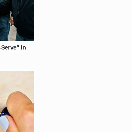
para esclarecer todos os
ias brasileiras hoje? Deixe