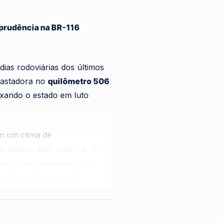
prudência na BR-116
as rodoviárias dos últimos
vastadora no
quilômetro 506
xando o estado em luto
m um clima de
tal baiana após celebrar um
as
foram resgatadas com
recisou de cirurgia de
nte ocorreu em um trecho de