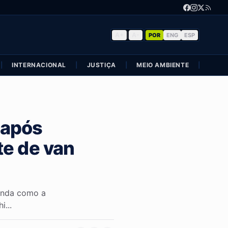
A+
|
A-
POR
ENG
ESP
|
INTERNACIONAL
|
JUSTIÇA
|
MEIO AMBIENTE
|
POLÍ
a após
te de van
enda como a
...