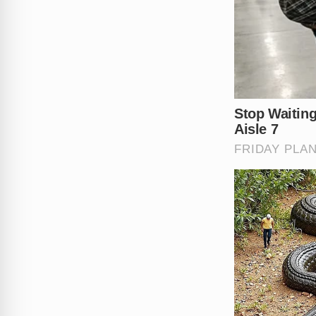
que enfrentam este momento 
detalhes técnicos desta colis
Diante de tamanha dor e perd
sua opinião e solidariedade 