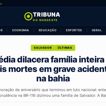
ia
TRIBUNA
DO NORDESTE
OS
|
ECONOMIA
|
EDUCAÇÃO
|
ESPORTES
|
GERAL
SALVADOR
ÚLTIMAS
dia dilacera família inteir
s mortes em grave aciden
na bahia
ração de aniversário que terminou em luto nacional: ent
prudência na BR-116 dizimou uma família de Salvador. A Bahi