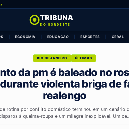
ia
TRIBUNA
DO NORDESTE
OS
|
ECONOMIA
|
EDUCAÇÃO
|
ESPORTES
|
GERAL
RIO DE JANEIRO
ÚLTIMAS
nto da pm é baleado no ros
 durante violenta briga de 
realengo
 rotina por conflito doméstico terminou em um cenário 
disparos à queima-roupa e um milagre inexplicável. Um ce..