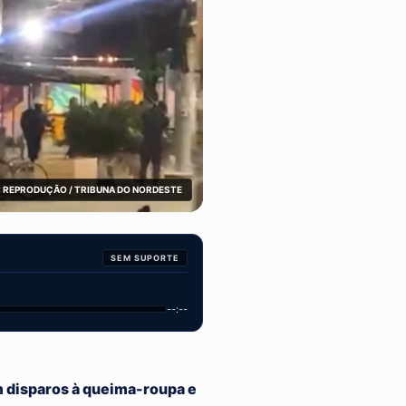
 REPRODUÇÃO / TRIBUNA DO NORDESTE
SEM SUPORTE
--:--
m disparos à queima-roupa e