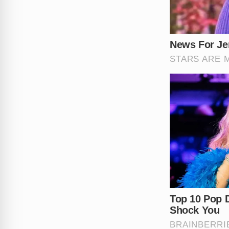
Este caso impressionante lev
conflitos domésticos violent