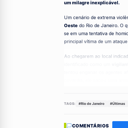
um milagre inexplicável.
Um cenário de extrema viol
Oeste
do Rio de Janeiro. O q
se em uma tentativa de homic
principal vítima de um ataque
Ao chegarem ao local indicad
identificado como um
vigilan
tentou enganar os agentes af
covardia, ele sacou uma arma
diretamente no rosto.
A reação dos policiais foi i
TAGS:
#Rio de Janeiro
#Últimas
dentro do imóvel. Durante a t
socorro, não resistiu aos feri
COMENTÁRIOS
vizinhança acompanhava, em 