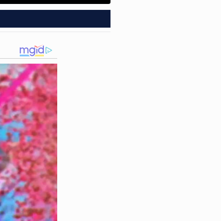
física impressionante e, em
rrido. Nas imagens, o
seus companheiros de farda e
cumprimento do dever.
em. Fica tranquilo aí. Daqui
 Mário Ozom
em sua
a, gerando uma onda de
 rigorosos.
tigações para esclarecer
 a fúria do
vigilante
e as
tos das testemunhas presentes
dio sangrento na
Zona Oeste
.