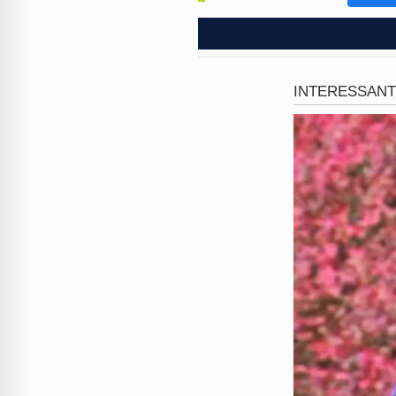
Apesar da gravidade do feri
um gesto que muitos conside
policial aparece com marcas 
familiares sobre seu estado 
"Levei um tiro na cara, mas a
a pouco quando eu puder eu
mensagem emocionante. O víd
apoio e orações pela recuper
O caso agora está sob a res
todos os detalhes da dinâmic
circunstâncias exatas que le
na
Rua Nilópolis
serão fundam