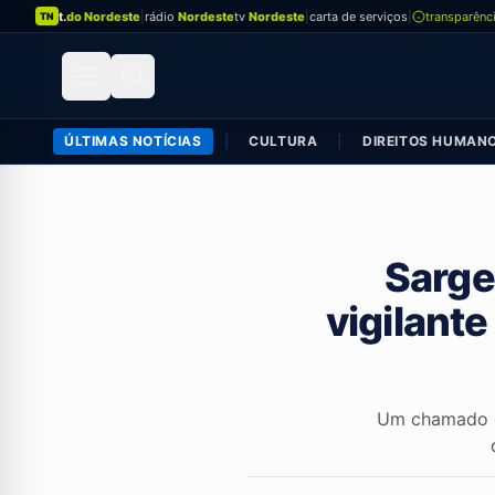
t.
do Nordeste
|
rádio
Nordeste
tv
Nordeste
|
carta de serviços
|
transparênc
TN
ÚLTIMAS NOTÍCIAS
|
CULTURA
|
DIREITOS HUMAN
Sarge
vigilante
Um chamado de