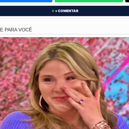
+ COMENTAR
mento, o
Sargento Mário Ozom
demonstrou uma resistência 
ram um milagre, chegou a gravar um vídeo logo após o oco
da violência, mas mantém a consciência para tranquilizar 
de saúde, destacando o livramento que recebeu durante o 
 cara é dura demais, irmão. Papai do céu é muito bom. Tô b
 falo com todo mundo. Um abraço", declarou o
Sargento
eo rapidamente viralizou em grupos de segurança públic
ação completa do oficial, que segue sob cuidados médicos
ponsabilidade da
Delegacia de Bangu
, que conduz as inves
a do crime. As autoridades buscam entender o que motivou
varam ao desfecho fatal. A perícia no local e os depoimen
entais para concluir o inquérito policial sobre este episó