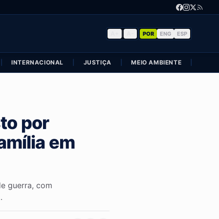
A+
|
A-
POR
ENG
ESP
|
INTERNACIONAL
|
JUSTIÇA
|
MEIO AMBIENTE
|
POLÍ
to por
família em
de guerra, com
.