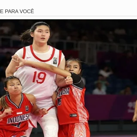
s ou danos ao patrimônio, diversos estabelecimentos deci
ário previsto. Portas de aço foram baixadas às pressas, e 
s de segurança, evidenciando o nível de temor que se insta
iolência.
urança e investigações em curso
a região agora clamam por uma resposta imediata das for
is ostensiva tornou-se o grito de ordem após o incidente, 
a voltem a aterrorizar a comunidade. Até o presente mome
ga entre as adolescentes estão sendo rigorosamente apurad
 todos os envolvidos no tumulto.
lgados nomes ou idades exatas das protagonistas da confu
 como um alerta para a fragilidade da ordem pública em mo
adas ainda é monitorada, enquanto o comércio tenta retoma