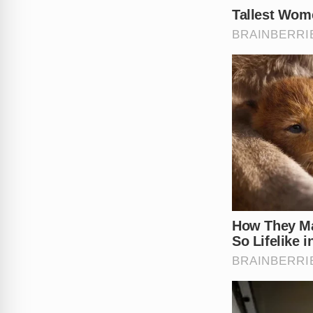
após o susto e os prejuízos 
A insegurança tomou conta de
comerciais ou o problema é 