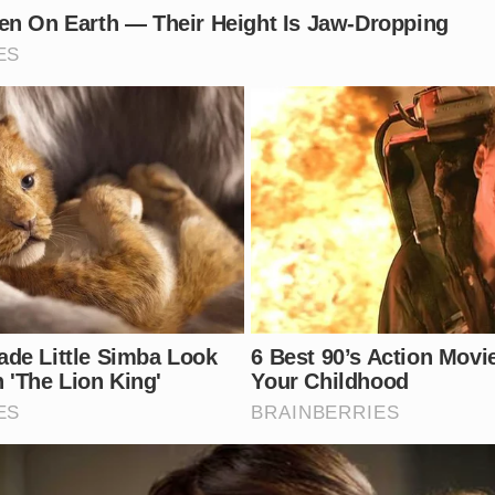
causados pelo fechamento antecipado das portas.
 Olinda por causa de uma briga juvenil. Você acredita que 
puramente social? Comente sua opinião.
Vídeo: