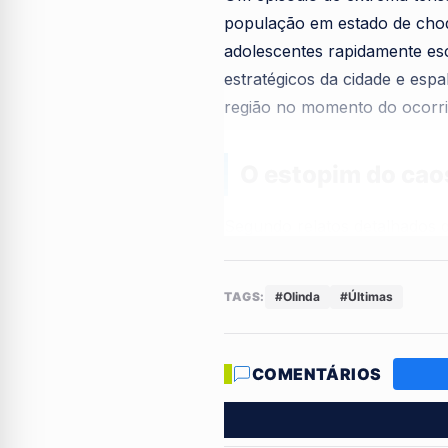
população em estado de cho
adolescentes rapidamente es
estratégicos da cidade e esp
região no momento do ocorri
O estopim do caos
Segundo relatos detalhados q
não se restringiu a um único
vulnerabilidade generalizada
TAGS:
#Olinda
#Últimas
em um cenário de gritos e ag
Comércio sitiado
COMENTÁRIOS
O impacto mais severo foi se