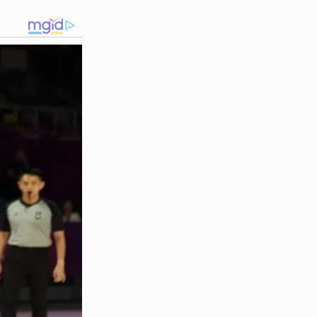
diram encerrar suas
clientes foram orientados a
lou no coração comercial de
ças de segurança. A cobrança
visando evitar que novos
nto, as circunstâncias exatas
as pelas autoridades
são, a repercussão negativa
mentos de crise. A
r o ritmo normal de vendas