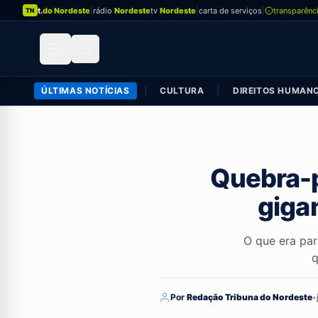
t.
do Nordeste
|
rádio
Nordeste
tv
Nordeste
|
carta de serviços
|
transparênc
TN
ÚLTIMAS NOTÍCIAS
|
CULTURA
|
DIREITOS HUMAN
Quebra-p
gigan
O que era pa
q
Por
Redação Tribuna do Nordeste
•