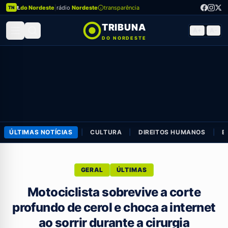
t.
do Nordeste
|
rádio
Nordeste
transparência
TN
TRIBUNA
A+
|
A-
DO NORDESTE
ÚLTIMAS NOTÍCIAS
|
CULTURA
|
DIREITOS HUMANOS
|
E
GERAL
ÚLTIMAS
Motociclista sobrevive a corte
profundo de cerol e choca a internet
ao sorrir durante a cirurgia