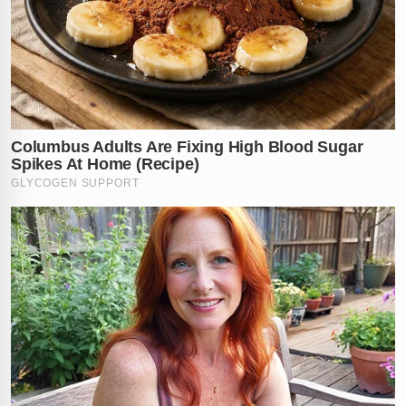
o alívio de quem recebeu uma segunda chance. O
vídeo continua a ser compartilhado massivamente
como um testemunho de superação e sorte,
acumulando milhares de visualizações e comentários
de espanto em diversas plataformas.
Um verdadeiro milagre ou apenas muita sorte? O que
você acha desse perigo constante que os motociclistas
enfrentam nas ruas? Comente sua opinião abaixo!
Vídeo: