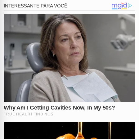
se tornou o centro das atenções mundiais nas últimas
horas, aparece
totalmente consciente
e, para a
surpresa de todos, exibindo um semblante de
tranquilidade e alegria enquanto os profissionais de
saúde iniciam a complexa sutura.
Durante o procedimento em seu pescoço, o paciente
não apenas permanece calmo, mas interage
ativamente com a equipe médica de forma
descontraída. Ele chega a
dar risadas
e conversar
tranquilamente enquanto os pontos são aplicados no
ferimento profundo que poderia ter tirado sua vida. A
reação inusitada diante de uma situação que
frequentemente termina em tragédia foi classificada por
muitos como um verdadeiro
milagre
, destacando a
sorte extraordinária do condutor em sobreviver.