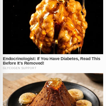
Especialistas alertam que ferimentos provocados por
cerol em motociclistas são responsáveis por
estatísticas alarmantes de mortes em rodovias e áreas
urbanas. A proximidade do corte com vias respiratórias
e vasos sanguíneos cruciais torna cada segundo vital
para a sobrevivência. No caso deste motociclista, a
rapidez no atendimento e a precisão da equipe
cirúrgica foram fundamentais para garantir que o
sorriso
no rosto dele permanecesse, transformando o
trauma em um relato de sobrevivência.
O impacto das imagens serve como um alerta
dramático sobre o perigo das
linhas cortantes
, que
continuam a fazer vítimas inocentes. O contraste entre
a ferida aberta e a felicidade genuína do sobrevivente é
uma imagem potente que reforça a fragilidade da vida e