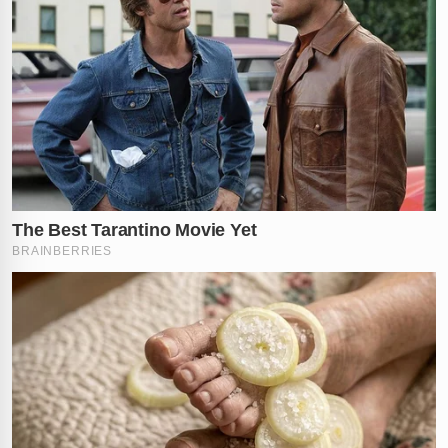
Especialistas em segurança e perícia criminal destacam
que o laudo necroscópico será o documento divisor de
águas para o inquérito policial. Este exame detalhado
indicará se o corpo apresentava marcas de agressão,
perfurações ou se a causa da morte foi asfixia por
afogamento, o que definirá se o caso será tratado
como um homicídio ou um incidente acidental nas
águas correntes.
O caso ocorrido em
Imperatriz
nesta
terça-feira
ressalta a necessidade de atenção das autoridades
locais sobre os incidentes nas áreas ribeirinhas.
Enquanto o resultado oficial dos exames não é
divulgado à imprensa, a comunidade aguarda um
desfecho para este episódio sombrio que interrompeu
a rotina da cidade maranhense e trouxe à tona o medo