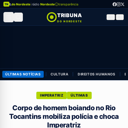
t.
do Nordeste
|
rádio
Nordeste
transparência
TN
TRIBUNA
A+
|
A-
DO NORDESTE
ÚLTIMAS NOTÍCIAS
|
CULTURA
|
DIREITOS HUMANOS
|
E
IMPERATRIZ
ÚLTIMAS
Corpo de homem boiando no Rio
Tocantins mobiliza polícia e choca
Imperatriz