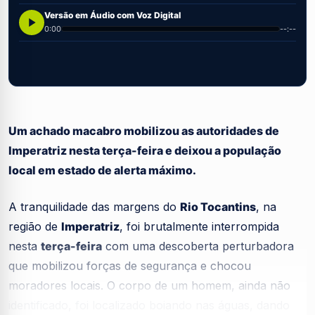
Versão em Áudio com Voz Digital
0:00
--:--
Um achado macabro mobilizou as autoridades de
Imperatriz nesta terça-feira e deixou a população
local em estado de alerta máximo.
A tranquilidade das margens do
Rio Tocantins
, na
região de
Imperatriz
, foi brutalmente interrompida
nesta
terça-feira
com uma descoberta perturbadora
que mobilizou forças de segurança e chocou
moradores locais. O corpo de um homem, ainda não
identificado, foi localizado boiando nas águas, dando