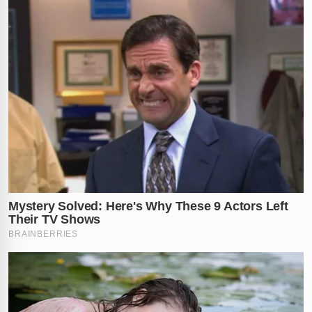
em uma decisão que gerou debates, confirmou que a
programação oficial da festa
será mantida para esta
quarta-feira.
A
Polícia Civil de Pernambuco
instaurou um inquérito
policial rigoroso para apurar as circunstâncias exatas e
o que teria desencadeado a sequência de disparos no
meio da multidão. Enquanto as investigações avançam,
a
Polícia Militar
acompanha de perto o estado de
saúde de todos os envolvidos, mantendo um
contingente reforçado para tentar devolver a sensação
de segurança aos moradores e turistas.
Até onde a violência urbana vai interferir nas nossas
tradições culturais mais sagradas? Você concorda com
a decisão da prefeitura de manter a festa após essa