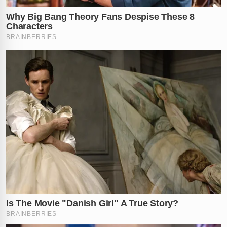
As vítimas foram rapidamente distribuídas entre o
Hospital Eduardo Campos (HEC)
e o
Hospital
Regional Professor Agamenon Magalhães (Hospam)
.
Entre os policiais feridos, o agente
D.C.M.N.
foi atingido
no tornozelo e já recebeu alta, assim como o PM
J.G.P.O.
, que foi baleado na região abdominal, mas
estabilizado. Já o policial
W.S.L.
permanece internado
em estado estável após sofrer múltiplos ferimentos por
arma de fogo.
A violência também atingiu gravemente a população
civil, como o caso de
A.R.S.
, que segue sob
observação hospitalar após ser baleado no tornozelo
esquerdo. Diante da tragédia, a prefeita
Márcia
Conrado
convocou uma reunião de emergência e
manifestou profunda solidariedade aos feridos, porém,