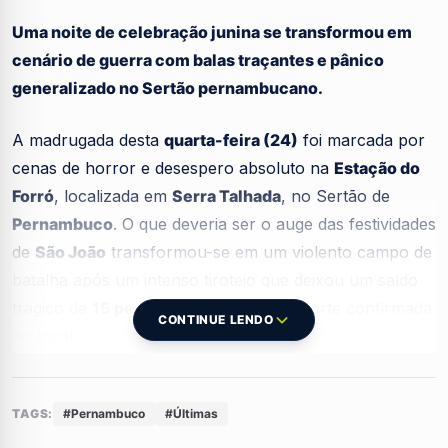
Uma noite de celebração junina se transformou em
cenário de guerra com balas traçantes e pânico
generalizado no Sertão pernambucano.
A madrugada desta
quarta-feira (24)
foi marcada por
cenas de horror e desespero absoluto na
Estação do
Forró
, localizada em
Serra Talhada
, no Sertão de
Pernambuco
. O que deveria ser o auge das festividades
de
São João
transformou-se em um violento campo de
batalha após um intenso tiroteio que deixou um saldo
trágico de
15 pessoas feridas
e uma morte confirmada
CONTINUE LENDO
no local.
De acordo com informações oficiais da
Secretaria de
Defesa Social (SDS)
TAGS:
#Pernambuco
#Últimas
, entre os atingidos pelos disparos
estão
10 civis
e
cinco policiais militares
que