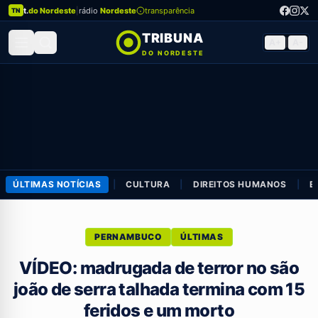
t.
do Nordeste
|
rádio
Nordeste
transparência
TN
TRIBUNA
A+
|
A-
DO NORDESTE
ÚLTIMAS NOTÍCIAS
|
CULTURA
|
DIREITOS HUMANOS
|
E
PERNAMBUCO
ÚLTIMAS
VÍDEO: madrugada de terror no são
joão de serra talhada termina com 15
feridos e um morto