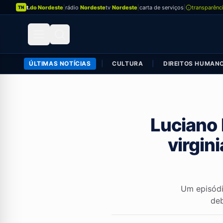
t.
do Nordeste
|
rádio
Nordeste
tv
Nordeste
|
carta de serviços
|
transparênc
TN
ÚLTIMAS NOTÍCIAS
|
CULTURA
|
DIREITOS HUMAN
Luciano 
virgin
Um episódi
deb