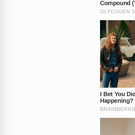
O silêncio de parte das autor
influenciadora. Enquanto o v
comunidade se divide entre 
garantir que cenas como as
Até que ponto o comportamen
atitude de Luciano Huck e An