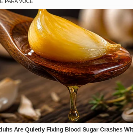
mbém fez questão de se posicionar publicamente através d
dade à
Virginia
. A apresentadora descreveu o constrangim
ior empatia entre as pessoas, independentemente de fama 
ndo acuada e xingada diante de uma multidão é um retroces
s peso quando o próprio
Vini Jr.
, pivô indireto da confusã
or pediu publicamente que os torcedores mantivessem o r
 o futebol não deve ser usado como escudo para ataques pes
essária de frear a agressividade desmedida que tomou con
evanta um debate urgente sobre o limite entre a paixão pel
 e internautas agora discutem como o ambiente dos estádios
ando um momento de lazer em um trauma psicológico. O ap
lica
, serve como um alerta para que esse tipo de comport