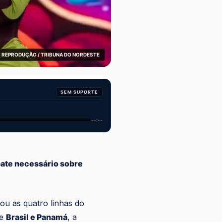
 REPRODUÇÃO / TRIBUNA DO NORDESTE
SEM SUPORTE
--:--
ate necessário sobre
u as quatro linhas do
re
Brasil e Panamá
, a