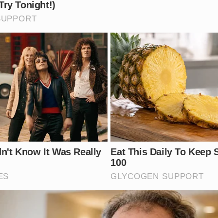
idades sobre o caso também tem sido alvo de críticas por p
ídeo dos xingamentos continua circulando intensamente nas 
o choque e a indignação, esperando que medidas mais seve
 do
Maracanã
não voltem a se repetir com nenhuma outra p
to da torcida é aceitável em um estádio? Deixe sua opini
gélica.