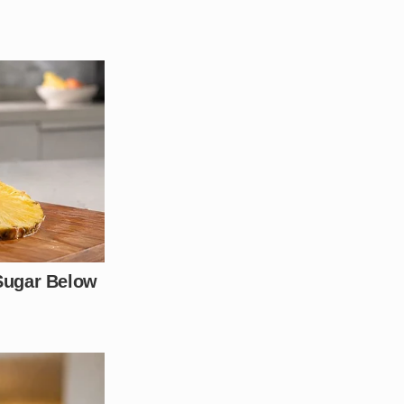
arte de seguidores da
plataformas digitais, a
ras sejam tomadas para
essoa no futuro.
ão nos comentários sobre a