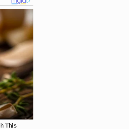
e suas redes sociais,
ento como lamentável e
ou status social. Para
so civilizatório que não
o, se manifestou em apoio à
espeito e cessassem as
soais. O gesto do atleta foi
ta das arquibancadas naquele
o esporte e o crime de
 pode se tornar tóxico para
oio de grandes nomes da
amento não seja mais