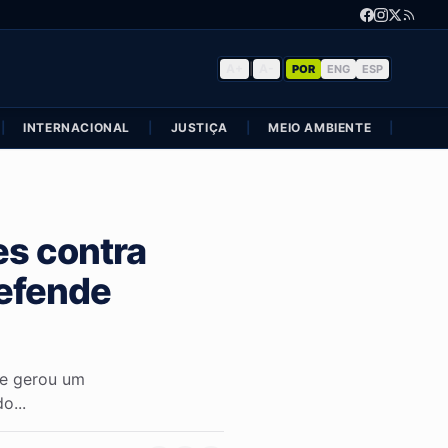
A+
|
A-
POR
ENG
ESP
|
INTERNACIONAL
|
JUSTIÇA
|
MEIO AMBIENTE
|
POLÍ
es contra
defende
 e gerou um
o...