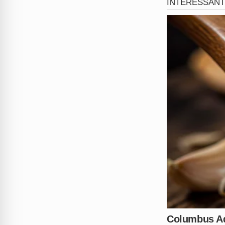
A apresentadora
Angélica
ta
demonstrando total solidarie
reforçou a necessidade de ma
Angélica
, ver uma mulher se
pode ser ignorado.
A situação ganhou ainda mai
sua ex-companheira. O jogad
hostilidades, reforçando que
visto como uma tentativa nec
domingo (31)
.
O caso de
Virginia Fonseca
l
assédio moral. Especialistas
figuras públicas, transform
televisão, como
Huck e Angé
tolerado em grandes arenas.