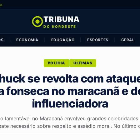
ia
TRIBUNA
DO NORDESTE
OS
|
ECONOMIA
|
EDUCAÇÃO
|
ESPORTES
|
GERAL
POLÍCIA
ÚLTIMAS
huck se revolta com ataqu
ia fonseca no maracanã e 
influenciadora
o lamentável no Maracanã envolveu grandes celebridades
ate necessário sobre respeito e assédio moral. No último d