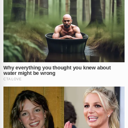
uma
inflamação no fígado
, embora a causa exata
ainda permaneça sob mistério e precise de uma
investigação profunda.
Mesmo após receber alta hospitalar ainda no decorrer
deste
domingo
, a jornada de cuidados médicos de
Juliette
está longe de terminar. A artista confirmou
publicamente que dará continuidade a todos os exames
necessários e ao tratamento rigoroso assim que
retornar ao
Rio de Janeiro
, onde reside e mantém sua
base de acompanhamento profissional constante para
evitar novas crises.
Em suas redes sociais, a frase final de
Juliette
resumiu
a incerteza do momento e a gravidade da situação
enfrentada na Bahia: “Não é hepatite medicamentosa,