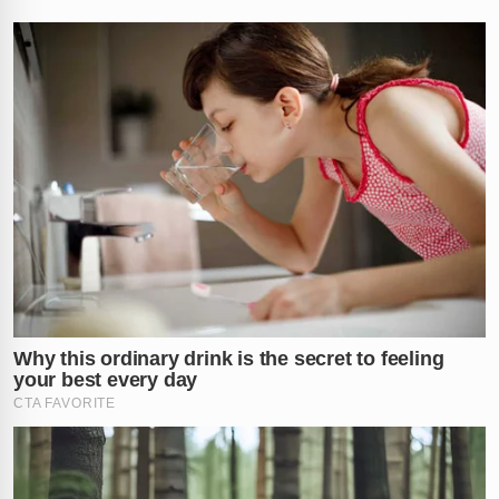
Durante o período de internação em
Salvador
, a
equipe médica realizou uma bateria rigorosa de exames
para identificar a origem exata do problema. Os
resultados apontaram alterações significativas
relacionadas ao
fígado
, o que acendeu um alerta
vermelho na saúde da artista.
Juliette
explicou aos
seus seguidores que já possui um histórico de
sensibilidade hepática, o que torna o caso atual ainda
mais preocupante.
Em meio às especulações dos fãs nas redes sociais, a
cantora fez questão de esclarecer um ponto crucial
sobre seu diagnóstico oficial. Ela afirmou
categoricamente que a situação atual não tem ligação
com a
hepatite medicamentosa
que enfrentou no
passado. Segundo a avaliação preliminar, trata-se de