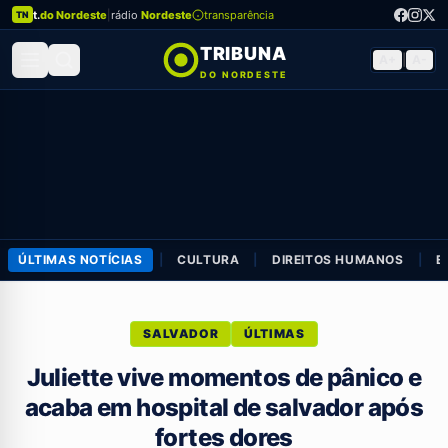
t.
do Nordeste
|
rádio
Nordeste
transparência
TN
TRIBUNA
A+
|
A-
DO NORDESTE
ÚLTIMAS NOTÍCIAS
|
CULTURA
|
DIREITOS HUMANOS
|
E
SALVADOR
ÚLTIMAS
Juliette vive momentos de pânico e
acaba em hospital de salvador após
fortes dores