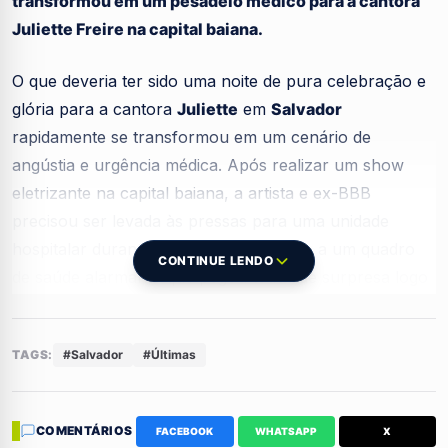
transformou em um pesadelo médico para a cantora
Juliette Freire na capital baiana.
O que deveria ter sido uma noite de pura celebração e
glória para a cantora
Juliette
em
Salvador
rapidamente se transformou em um cenário de
angústia e urgência médica. Após realizar um show
eletrizante na capital baiana, a artista e ex-BBB
precisou ser levada às pressas para uma unidade
hospitalar durante a
madrugada
devido a um quadro
CONTINUE LENDO
de saúde alarmante que pegou todos de surpresa logo
após a apresentação.
Conforme revelado pela própria estrela neste
TAGS:
#Salvador
#Últimas
domingo, dia 7 de julho
, o desconforto começou de
forma súbita logo após ela retornar para sua
COMENTÁRIOS
FACEBOOK
WHATSAPP
X
residência temporária após o evento. O que