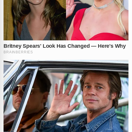
mas estou com o fígado inflamado. A dor pode ser
gastrite também. Vamos investigar e cuidar”. A
declaração gerou uma imensa onda de apoio e
preocupação entre os milhões de seguidores que
acompanham cada passo da trajetória da campeã do
BBB 21
.
Desejamos uma recuperação rápida para a nossa
Juliette! Deixe sua mensagem de apoio nos
comentários e compartilhe esta notícia para que todos
saibam o que aconteceu.