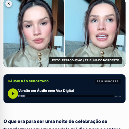
✕
FOTO: REPRODUÇÃO / TRIBUNA DO NORDESTE
ÁUDIO NÃO SUPORTADO
SEM SUPORTE
Versão em Áudio com Voz Digital
0:00
--:--
O que era para ser uma noite de celebração se