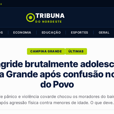
ia
TRIBUNA
DO NORDESTE
OS
|
ECONOMIA
|
EDUCAÇÃO
|
ESPORTES
|
GERAL
CAMPINA GRANDE
ÚLTIMAS
ride brutalmente adoles
 Grande após confusão n
do Povo
e pânico e violência covarde chocou os moradores do bair
após agressão física contra menores de idade. O que deve..