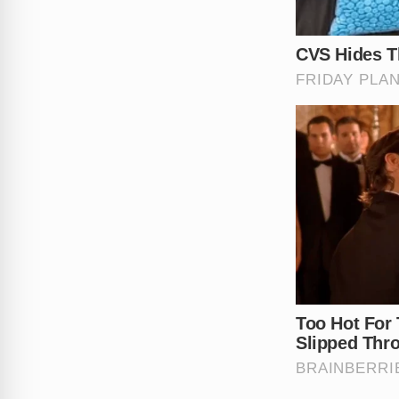
vídeos gravados por populares
A violência contra menores d
agir com mais rigor contra a