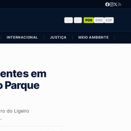
A+
|
A-
POR
ENG
ESP
|
INTERNACIONAL
|
JUSTIÇA
|
MEIO AMBIENTE
|
POLÍ
centes em
o Parque
ro do Ligeiro
.