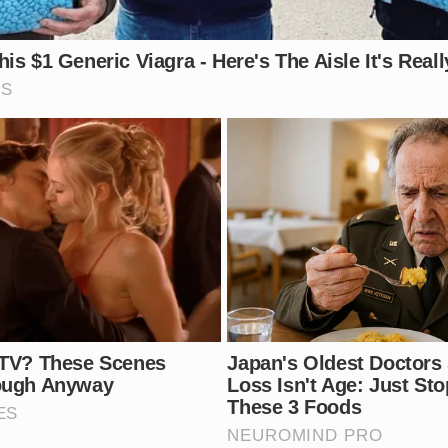
 para identificar formalmente o suspeito e prosseguir com 
e idade é um crime que gera profunda revolta. Você acred
gressores desse tipo?
Vídeo: