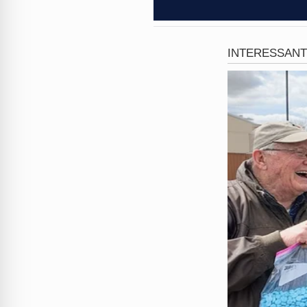
reagir diante da fúria do susp
Imagens chocantes que circul
tapa no rosto de uma
adoles
acabou
desmaiando
no local
jovem, agredindo-a também n
presenciavam a cena.
Testemunhas que presenciar
aumentou drasticamente o me
físico e psicológico, o hom
que a ação fosse registrada
Ligeiro
.
Na tarde desta
quinta-feira (
de Medicina Legal (IML)
para
constatar a gravidade das le