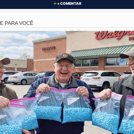
eito.
+ COMENTAR
am nas redes sociais mostram o exato instante em que o a
cente de 17 anos
. Devido à força do impacto, a jovem cai
. Não satisfeito com o estado da vítima, o homem ainda par
o rosto, enquanto proferia ameaças e causava correria e
am a covardia afirmaram que o agressor estava supostam
do e impediu qualquer intervenção imediata da população
em também
quebrou e destruiu o aparelho celular
de uma das
. O sentimento de insegurança tomou conta da comunidade 
19)
, a
adolescente de 17 anos
que perdeu a consciência 
 a realização do exame de corpo de delito. O procediment
sões corporais. A
Polícia Civil
deve receber as imagens do c