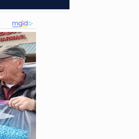
gressor desfere um forte
u imediatamente no chão e
tiu para cima de outra
ntre os moradores que
ente
armado
, o que
 presente. Além do dano
 vítimas, tentando evitar
logo após o ocorrido no
foi encaminhada ao
Instituto
o é fundamental para
ircuito de segurança e os