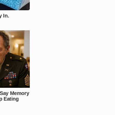
o inquérito policial.
ita que as autoridades devem