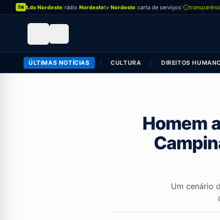
t.
do Nordeste
|
rádio
Nordeste
tv
Nordeste
|
carta de serviços
|
transparênc
TN
ÚLTIMAS NOTÍCIAS
|
CULTURA
|
DIREITOS HUMAN
Homem ag
Campina
Um cenário d