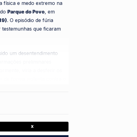
a física e medo extremo na
 do
Parque do Povo
, em
19)
. O episódio de fúria
or testemunhas que ficaram
a sido um desentendimento
formações preliminares
rmente, viria a desferir os
ir de forma violenta contra o
 nas proximidades do
l, demonstrando
desferindo golpes que
X
 terror e sem saber como