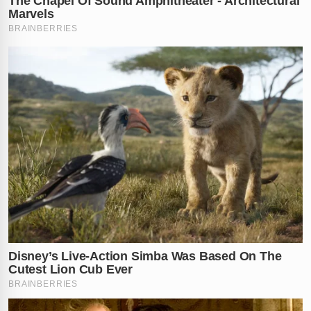
cabelo
para manter uma imagem de autoridade
respeitável, enquanto agia de forma predatória contra
um adolescente sob seu teto.
Um ponto crucial da investigação que garantiu a
condenação foi a descoberta de que a acusada utilizou
uma
pílula do dia seguinte
logo após o ato. A
promotoria apresentou provas de que o medicamento
foi adquirido via aplicativo, e um
entregador
confirmou
em depoimento oficial ter feito a entrega na casa de
Misty Roberts
. Essa evidência biológica e logística
destruiu qualquer tentativa de defesa, provando que
houve contato íntimo e a clara intenção da ré em
eliminar vestígios de uma possível gravidez decorrente
do abuso.