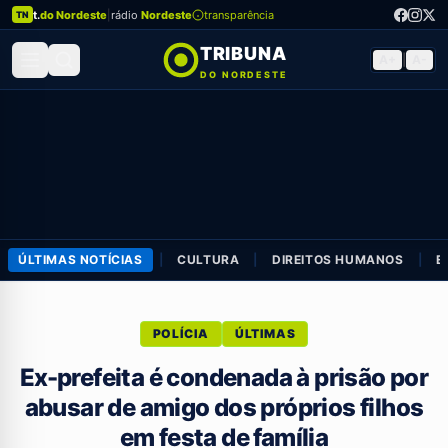
t.
do Nordeste
|
rádio
Nordeste
transparência
TN
TRIBUNA
A+
|
A-
DO NORDESTE
ÚLTIMAS NOTÍCIAS
|
CULTURA
|
DIREITOS HUMANOS
|
E
POLÍCIA
ÚLTIMAS
Ex-prefeita é condenada à prisão por
abusar de amigo dos próprios filhos
em festa de família