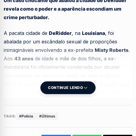
Um caso chocante que abalou a cidade de DeRidder
revela como o poder e a aparência escondiam um
crime perturbador.
A pacata cidade de
DeRidder
, na
Louisiana
, foi
abalada por um escândalo sexual de proporções
inimagináveis envolvendo a ex-prefeita
Misty Roberts
.
Aos
43 anos
de idade e mãe de dois filhos, a ex-
mandatária foi oficialmente condenada por abusar
sexualmente de um jovem amigo de seus próprios
filhos. O crime ocorreu no ano de
2024
, durante uma
CONTINUE LENDO
festa regada a
bebidas alcoólicas
, transformando o
que deveria ser uma celebração familiar em um cenário
de crime e desonra.
TAGS:
#Polícia
#Últimas
O impacto das acusações foi tão severo que
Misty
Roberts
renunciou ao seu cargo na administração