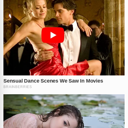
Antes da denúncia formal, a mãe da vítima chegou a
enviar uma mensagem questionando
Misty
sobre uma
possível gestação, ao que a então prefeita respondeu
friamente que utilizava métodos contraceptivos. A
frieza da ré e a tentativa de manipular a situação
geraram revolta na comunidade local. O caso agora
serve como um alerta sombrio sobre a quebra de
confiança e os abusos cometidos por figuras em
posições de poder absoluto, deixando marcas
profundas na vida da vítima e de sua família.
Diante de um caso tão revoltante envolvendo uma
autoridade pública, você acredita que a pena de 90
dias foi justa?