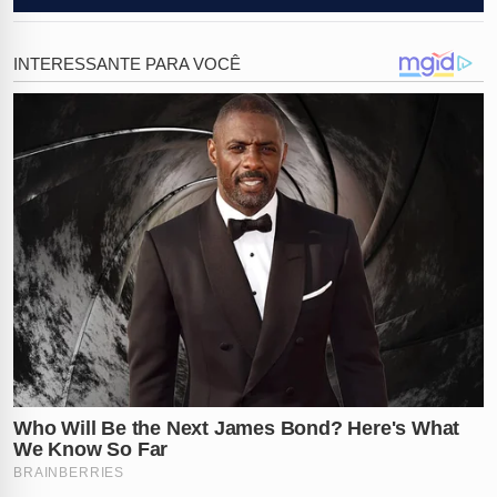
precisão tática. A operação foi conduzida com maestria
pelo
Comando Sul das Forças Armadas dos Estados
Unidos
, evidenciando uma cooperação de inteligência
surpreendente com as autoridades venezuelanas locais
para atingir o coração da organização criminosa.
Niño Guerrero
não era apenas um criminoso comum,
mas o arquiteto por trás da expansão internacional do
Tren de Aragua
, grupo que o governo norte-
americano classifica formalmente como uma perigosa
organização terrorista
. Sob seu comando implacável,
a facção espalhou o terror por diversos continentes,
controlando rotas internacionais de
tráfico de drogas
,
esquemas pesados de
extorsão
, sequestros violentos e
uma rede sofisticada de
lavagem de dinheiro
que
movimentava milhões.