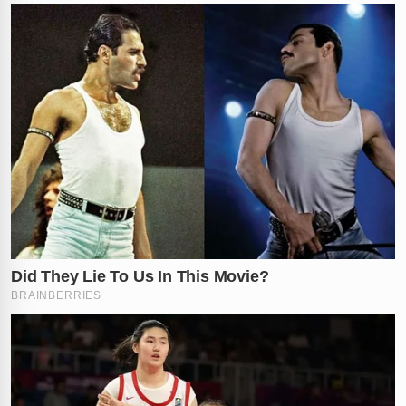
O governo da
Venezuela
também se manifestou
publicamente, confirmando que a morte do líder
ocorreu após um intenso e sangrento
confronto
armado
entre as forças de elite e integrantes da guarda
pessoal do criminoso. De acordo com os relatórios
oficiais, a troca de informações de inteligência entre os
dois países foi o fator determinante para localizar o
esconderijo secreto do alvo na capital do estado, a
cidade de
Ciudad Bolívar
.
A localização exata do evento gera um alerta vermelho
para as autoridades brasileiras, visto que
Ciudad
Bolívar
está situada a aproximadamente
715
quilômetros de Pacaraima
, município brasileiro
localizado na fronteira norte. Essa proximidade