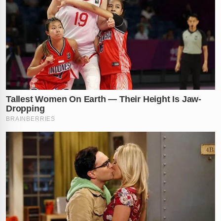
geográfica ressalta o perigo iminente que a facção
representava não apenas para a Venezuela, mas para
a segurança e estabilidade de toda a região amazônica
e das nações vizinhas que enfrentam os reflexos da
criminalidade transfronteiriça.
Com a queda definitiva de seu principal pilar, o
Tren de
Aragua
entra agora em um vácuo de poder que pode
desestabilizar suas operações globais. A facção
ganhou triste notoriedade internacional nos últimos
anos ao expandir seus tentáculos de forma agressiva
pela
América do Sul
,
América Central
e até mesmo
para o interior dos
Estados Unidos
, tornando-se o alvo
número um das operações de combate ao terrorismo
no hemisfério ocidental.
A morte de Niño Guerrero representa o fim da facção