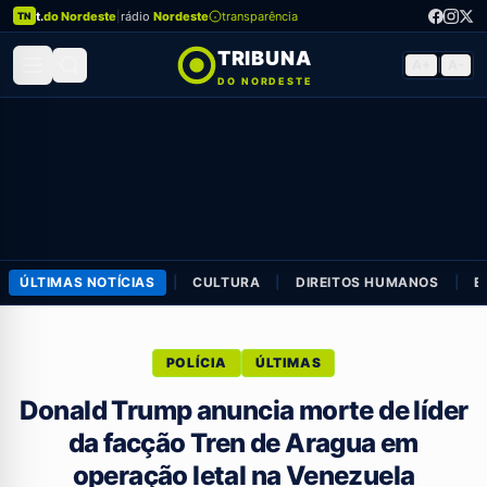
t.
do Nordeste
|
rádio
Nordeste
transparência
TN
TRIBUNA
A+
|
A-
DO NORDESTE
ÚLTIMAS NOTÍCIAS
|
CULTURA
|
DIREITOS HUMANOS
|
E
POLÍCIA
ÚLTIMAS
Donald Trump anuncia morte de líder
da facção Tren de Aragua em
operação letal na Venezuela