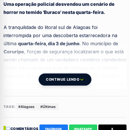
Uma operação policial desvendou um cenário de
horror no temido 'Buraco' nesta quarta-feira.
A tranquilidade do litoral sul de Alagoas foi
interrompida por uma descoberta estarrecedora na
última
quarta-feira, dia 3 de junho
. No município de
Coruripe
, forças de segurança localizaram o que está
sendo chamado de um verdadeiro cemitério clandestino
oculto em uma densa área de manguezal. O achado
levanta o véu sobre a violência imposta por facções
CONTINUE LENDO
criminosas que atuam na região e utilizam o terreno de
difícil acesso para ocultar seus rastros de sangue.
TAGS:
#Alagoas
#Últimas
O cenário do crime no coração do
mangue
COMENTÁRIOS
FACEBOOK
WHATSAPP
X