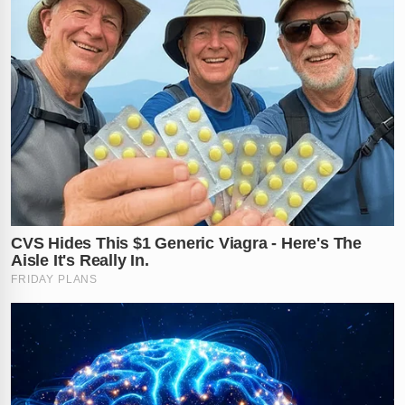
que um grupo envolvido diretamente com o
tráfico de
drogas
e crimes contra a vida estaria utilizando o
manguezal como local de descarte de suas vítimas.
"Foram localizados dois corpos até o momento. A
Polícia Científica
foi acionada imediatamente para
realizar a perícia técnica e dar início aos procedimentos
de identificação das vítimas", afirmou o delegado
Douglas Rocha durante a operação. O estado em que
os corpos foram encontrados exige exames detalhados
no Instituto de Medicina Legal (IML) para determinar a
causa exata das mortes e o tempo de sepultamento.
Mistério sobre a identidade das
vítimas e continuidade das buscas