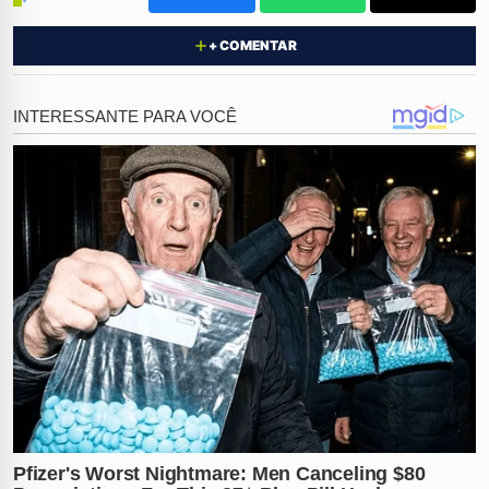
A operação, que mobilizou diversas frentes de
+ COMENTAR
segurança pública, concentrou-se em uma região
sinistra conhecida localmente como
"Buraco"
. Este
local, marcado por vegetação fechada e terreno
alagadiço, já vinha sendo monitorado pelas autoridades
após uma série de denúncias anônimas apontarem
para a prática cruel de ocultação de cadáveres.
Equipes da
Polícia Civil
, da
Polícia Militar
e do
Corpo
de Bombeiros
uniram forças para desbravar o
manguezal, enfrentando dificuldades extremas de
locomoção em solo pantanoso.
A descoberta dos
dois corpos
confirma as piores
suspeitas das investigações que cercam homicídios e
desaparecimentos recentes ocorridos na pacata cidade
de Coruripe. Para superar os obstáculos naturais, a