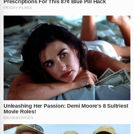
polícia precisou recorrer a recursos tecnológicos
avançados, incluindo o uso de
drones
, que
sobrevoaram a área para mapear pontos estratégicos
e identificar possíveis covas rasas que seriam invisíveis
ao nível do solo.
Tecnologia e faro canino na busca
pela verdade
Paralelamente ao uso de tecnologia, o trabalho
minucioso de
cães farejadores
foi decisivo para
localizar o paradeiro exato dos restos mortais
enterrados na lama. Segundo o
delegado Douglas
Rocha
, responsável pela condução do inquérito e
pelas apurações na região, as investigações apontam