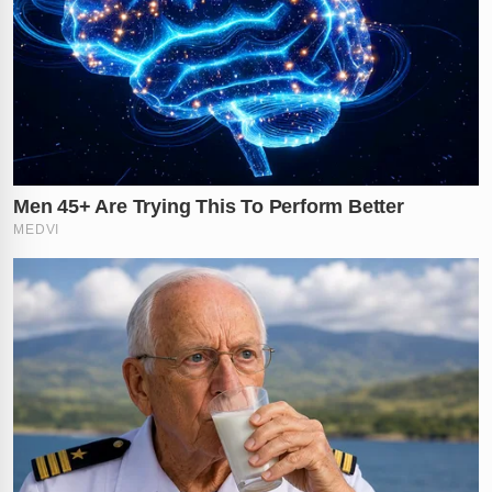
Até o fechamento desta matéria, as identidades dos
dois corpos não foram reveladas. A polícia trabalha
agora para cruzar dados de pessoas desaparecidas na
região nos últimos meses, na esperança de identificar
os mortos e trazer respostas para famílias angustiadas.
As autoridades não descartam a possibilidade de
existirem outras vítimas enterradas na mesma zona, o
que mantém as equipes em estado de alerta máximo.
As buscas devem continuar de forma intensiva nos
próximos dias, à medida que novas informações de
inteligência sejam processadas e novos pontos de
interesse no manguezal sejam explorados. O clima em
Coruripe
é de extrema tensão, enquanto a comunidade
aguarda o desfecho de um dos casos mais sombrios da