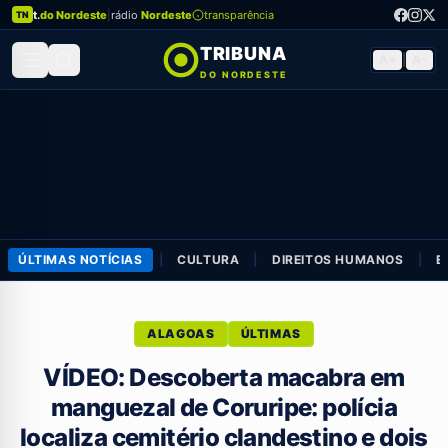
t.
do Nordeste
|
rádio
Nordeste
transparência
TN
TRIBUNA
A+
|
A-
DO NORDESTE
ÚLTIMAS NOTÍCIAS
|
CULTURA
|
DIREITOS HUMANOS
|
E
ALAGOAS
ÚLTIMAS
VÍDEO: Descoberta macabra em
manguezal de Coruripe: polícia
localiza cemitério clandestino e dois