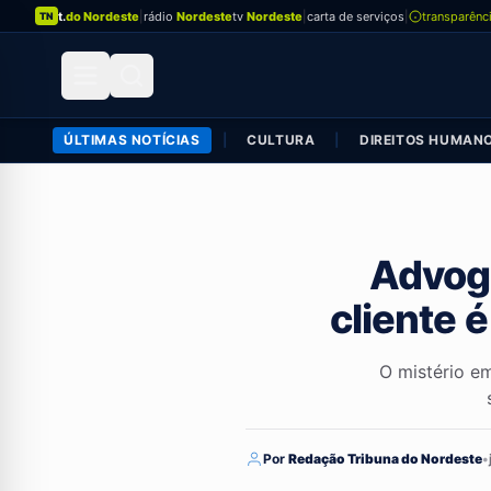
t.
do Nordeste
|
rádio
Nordeste
tv
Nordeste
|
carta de serviços
|
transparênc
TN
ÚLTIMAS NOTÍCIAS
|
CULTURA
|
DIREITOS HUMAN
Advoga
cliente 
O mistério e
Por
Redação Tribuna do Nordeste
•