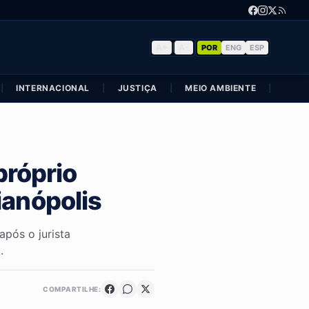
A+
|
A-
POR
ENG
ESP
|
INTERNACIONAL
|
JUSTIÇA
|
MEIO AMBIENTE
|
POLÍ
próprio
ianópolis
pós o jurista
.
COMPARTILHE: