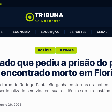
ia
TRIBUNA
DO NORDESTE
OS
|
ECONOMIA
|
EDUCAÇÃO
|
ESPORTES
|
GERAL
POLÍCIA
ÚLTIMAS
do que pediu a prisão do 
é encontrado morto em Flor
m torno de Rodrigo Pantaleão ganha contornos dramáticos a
ser localizado sem vida em sua residência sob circunstânc..
junho 26, 2026