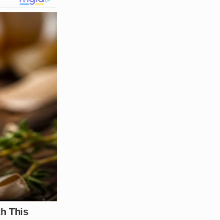
na Ranzolin
a tomar uma
dvogado e concedeu um prazo
debate intenso sobre a ética
SC)
, que passou a
cial atualizado sobre o
tavam contra ele. O clima na
são aguardam respostas
a apuração para esclarecer se
gado.
ão dos últimos acontecimentos