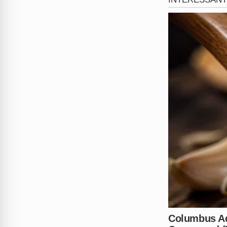
A atitude, considerada uma v
decisão drástica no ato. A 
de três dias para que o acus
na advocacia e mobilizou a
O
acompanhar o desenrolar das 
Até o fechamento desta rep
falecimento de seu membro, m
capital catarinense é de per
definitivas. A investigação s
existe qualquer ligação entre 
Um caso que desafia a ética 
pode ter influenciado este d