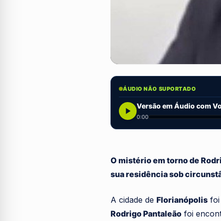
ÁUDIO NÃO SUPORTADO
Versão em Áudio com Voz
0:00
O mistério em torno de Rodr
sua residência sob circunstâ
A cidade de
Florianópolis
foi
Rodrigo Pantaleão
foi encont