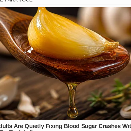
iolação gravíssima do dever de defesa, levou a juíza
Caroli
magistrada declarou o réu indefeso perante a postura do a
ado constituísse um novo defensor legal. O caso gerou um 
rdem dos Advogados do Brasil em Santa Catarina (OAB-
ações disciplinares contra o profissional.
ortagem, a
OAB-SC
não havia emitido um posicionamento ofi
antendo o silêncio sobre os processos internos que trami
plexidade, enquanto amigos, familiares e colegas de profis
egue em curso, e as autoridades policiais prometem rigor n
as polêmicas judiciais recentes e o fatídico destino do advo
jurídica e termina em tragédia. Você acredita que a press
esfecho?