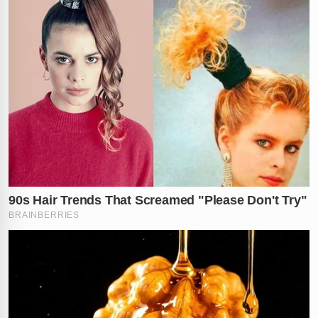
evitar
julgamentos alheios
. A necessidade de parecer
bem o tempo todo impede que a pessoa estabeleça
conexões genuínas. A brincadeira surge de forma
automática, antes mesmo que o sujeito perceba o
incômodo real que está sentindo, funcionando como
um reflexo condicionado de preservação de imagem.
Especialistas reforçam que o contexto é fundamental
para entender cada caso clínico. Não se trata de um
diagnóstico fechado, mas de um padrão de
comportamento que merece atenção redobrada. Se o
riso vem acompanhado de uma
dificuldade extrema
em falar sobre sentimentos
ou de um sofrimento
constante que nunca é verbalizado, é um indício claro
de que a saúde mental precisa de suporte especializado
urgente.