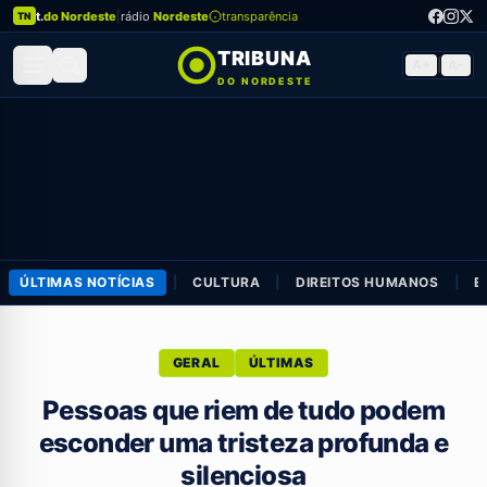
t.
do Nordeste
|
rádio
Nordeste
transparência
TN
TRIBUNA
A+
|
A-
DO NORDESTE
ÚLTIMAS NOTÍCIAS
|
CULTURA
|
DIREITOS HUMANOS
|
E
GERAL
ÚLTIMAS
Pessoas que riem de tudo podem
esconder uma tristeza profunda e
silenciosa