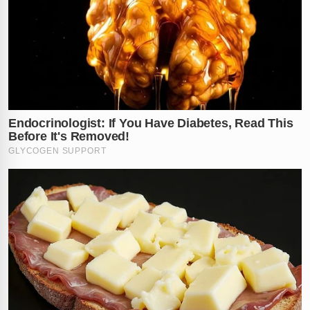
O segredo, de acordo com a psicologia, reside no
equilíbrio das emoções humanas. O riso que aproxima
e ajuda a enfrentar os desafios da vida é positivo e
necessário para a alma. No entanto, quando ele serve
apenas para
esconder emoções e dores reais
, ele
acaba bloqueando a possibilidade de acolhimento. Sem
vulnerabilidade, a pessoa se torna incapaz de pedir
ajuda ou de entender a profundidade do que realmente
habita em seu peito.
Você já sentiu que precisava rir para não chorar ou
conhece alguém que esconde a tristeza atrás de
piadas? Deixe seu comentário e compartilhe sua
experiência sobre esse escudo emocional.