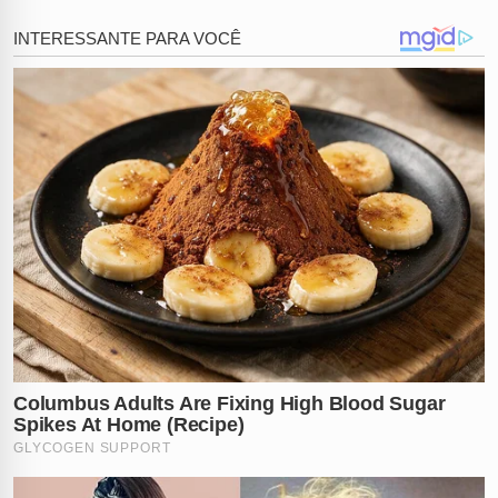
temporariamente, de sentimentos densos que ela ainda
não se sente preparada para processar ou encarar de
frente.
É crucial diferenciar o bom humor saudável da fuga
patológica que muitos apresentam no cotidiano.
Enquanto o humor pode ser uma estratégia válida para
aliviar tensões, o sinal de alerta acende quando a risada
se torna o único recurso disponível. Quando o
indivíduo usa a brincadeira para
fugir de conversas
sérias
ou para mascarar o próprio sofrimento interno,
o que era leveza se transforma em um isolamento
emocional profundo.
Muitas vezes, quem ri de tudo está tentando
desesperadamente não preocupar os familiares ou