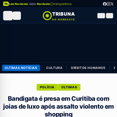
t.
do Nordeste
|
rádio
Nordeste
transparência
TN
TRIBUNA
A+
|
A-
DO NORDESTE
ÚLTIMAS NOTÍCIAS
|
CULTURA
|
DIREITOS HUMANOS
|
E
POLÍCIA
ÚLTIMAS
Bandigata é presa em Curitiba com
joias de luxo após assalto violento em
shopping