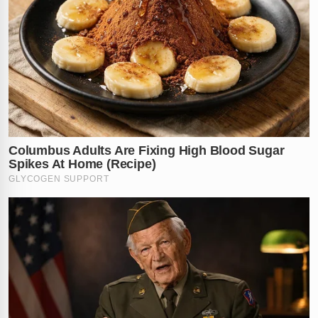
demonstrada pelos envolvidos no episódio que quase
terminou em uma tragédia ainda maior.
Até quando a segurança pública será testada por
crimes tão audaciosos em locais de lazer? Deixe sua
opinião nos comentários sobre este caso chocante e a
prisão da Bandigata.