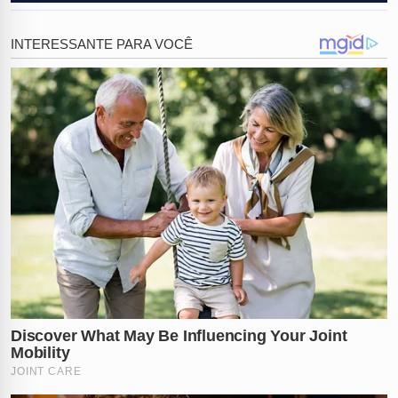
Durante a fuga desesperada dos bandidos no dia do
assalto, o cenário de lazer se transformou em um
campo de batalha perigoso. Uma
mulher foi feita
refém
sob a mira de armas pesadas, enquanto
disparos de arma de fogo
ecoavam pelos corredores
do centro comercial, espalhando pânico generalizado
entre as famílias e crianças que ali estavam no
momento da ação criminosa.
Com a prisão de
Alice Vitória
, as autoridades
conseguiram recuperar uma coleção impressionante
de itens de luxo que estavam escondidos em local
estratégico. Entre os objetos apreendidos estavam
brincos, anéis, correntes, colares, pingentes e
pulseiras
de alto valor comercial, todos identificados
como parte do estoque subtraído da joalheria na última