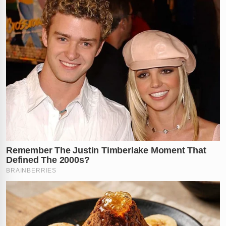
segunda-feira
.
A
Polícia Militar
ressaltou que a recuperação dessas
peças valiosas é um passo crucial para desmantelar a
quadrilha que agiu de forma coordenada. No entanto, a
investigação conduzida pela
Polícia Civil
segue em
ritmo acelerado, pois o objetivo agora é localizar e
identificar todos os comparsas da
"Bandigata"
que
participaram da execução direta do roubo armado.
A audácia dos criminosos e a figura midiática da
"Bandigata"
trouxeram os olhos de todo o estado para
o desfecho deste caso nas últimas horas. Enquanto as
joias recuperadas retornam para seus devidos lugares,
a segurança nos centros comerciais de
Curitiba
volta a
ser pauta prioritária, diante da violência extrema