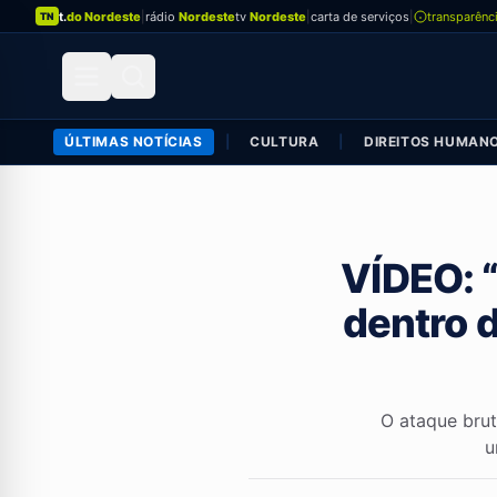
t.
do Nordeste
|
rádio
Nordeste
tv
Nordeste
|
carta de serviços
|
transparênc
TN
ÚLTIMAS NOTÍCIAS
|
CULTURA
|
DIREITOS HUMAN
VÍDEO: “
dentro d
O ataque brut
u