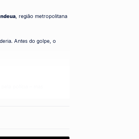
indeua
, região metropolitana
eria. Antes do golpe, o
pela polícia – mas
 hospital. O suspeito fugiu