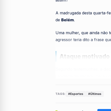
A madrugada desta quarta-fei
de
Belém
.
Uma mulher, que ainda não te
agressor teria dito a frase que
Ataque motivado 
Segundo testemunhas, a disc
rapidamente escalou para vio
A vítima chegou a ser socorr
TAGS:
#Esportes
#Últimas
logo após o ataque.