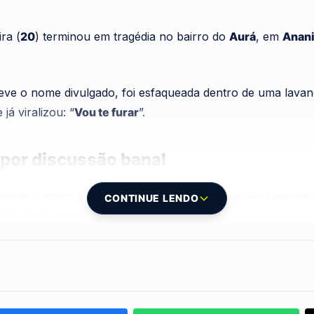
ra (
20
) terminou em tragédia no bairro do
Aurá
, em
Anan
ve o nome divulgado, foi esfaqueada dentro de uma lavand
 já viralizou: “
Vou te furar
”.
por discussão banal
ussão começou por um motivo banal – ainda não revelado 
CONTINUE LENDO
lência extrema.
ida, mas não resistiu aos ferimentos e morreu a caminho do