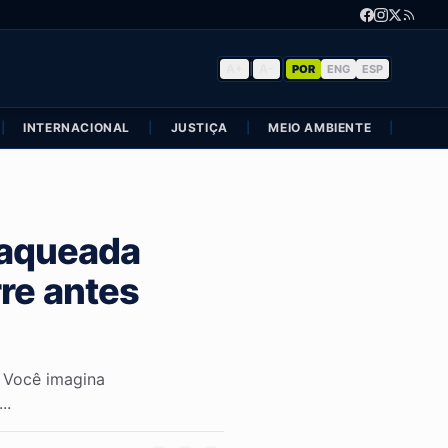
A+
|
A-
POR
ENG
ESP
|
INTERNACIONAL
|
JUSTIÇA
|
MEIO AMBIENTE
|
POLÍ
sfaqueada
rre antes
. Você imagina
..