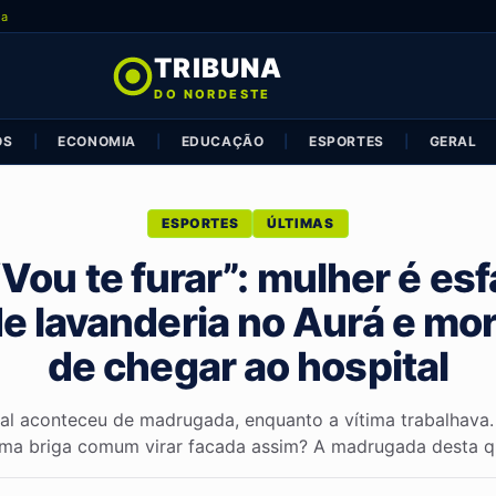
ia
TRIBUNA
DO NORDESTE
OS
|
ECONOMIA
|
EDUCAÇÃO
|
ESPORTES
|
GERAL
ESPORTES
ÚLTIMAS
Vou te furar”: mulher é e
e lavanderia no Aurá e mo
de chegar ao hospital
al aconteceu de madrugada, enquanto a vítima trabalhava
ma briga comum virar facada assim? A madrugada desta q.