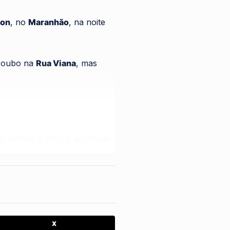
on
, no
Maranhão
, na noite
 roubo na
Rua Viana
, mas
m telhado e depois arrastada
, com várias lesões pelo
X