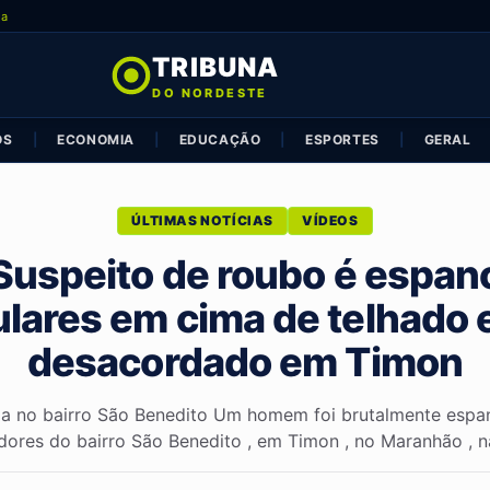
ia
TRIBUNA
DO NORDESTE
OS
|
ECONOMIA
|
EDUCAÇÃO
|
ESPORTES
|
GERAL
ÚLTIMAS NOTÍCIAS
VÍDEOS
Suspeito de roubo é espan
lares em cima de telhado e
desacordado em Timon
ia no bairro São Benedito Um homem foi brutalmente espa
ores do bairro São Benedito , em Timon , no Maranhão , na