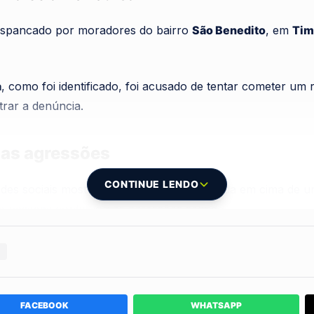
spancado por moradores do bairro
São Benedito
, em
Tim
a
, como foi identificado, foi acusado de tentar cometer um
rar a denúncia.
 as agressões
CONTINUE LENDO
edes sociais mostram a vítima sendo agredida em cima de u
e pessoas continuou as agressões sem dó.
Móvel de Urgência (Samu)
encontrou o homem desacordado
o às pressas para a
UPA
sob escolta policial.
FACEBOOK
WHATSAPP
eito