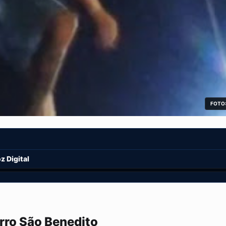
FOTO:
 Digital
rro São Benedito