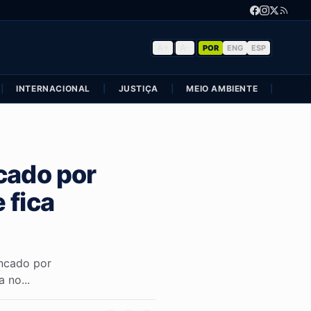
A+
|
A-
POR
ENG
ESP
|
INTERNACIONAL
|
JUSTIÇA
|
MEIO AMBIENTE
|
POLÍ
cado por
 fica
ncado por
 no...