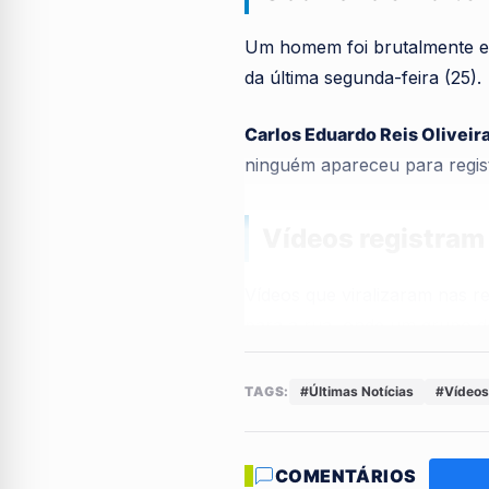
Um homem foi brutalmente e
da última segunda-feira (25).
Carlos Eduardo Reis Oliveir
ninguém apareceu para regist
Vídeos registram
Vídeos que viralizaram nas r
para a rua, onde um grupo d
O
Serviço de Atendimento 
TAGS:
#Últimas Notícias
#Vídeos
corpo, precisando ser levad
COMENTÁRIOS
Histórico do susp