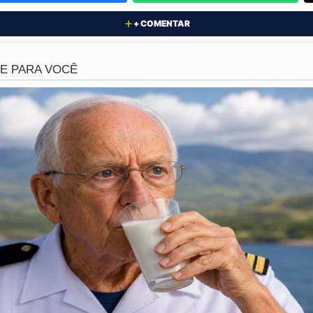
+ COMENTAR
 portava arma ou qualquer objeto ilícito no momento do at
oubo
e
porte ilegal de arma
.
de dos populares? Conta nos comentários!