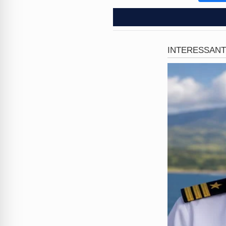
Curiosamente, o suspeito não
passagens pela polícia por
r
O que você acha dessa atitu