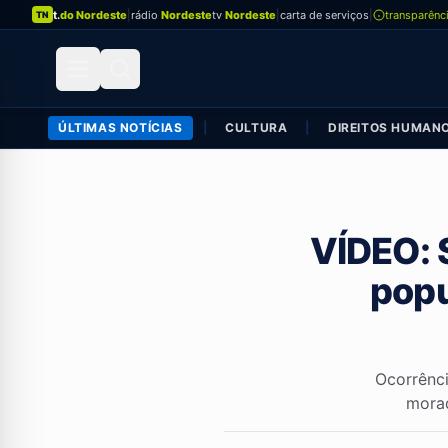
t.
do Nordeste
|
rádio
Nordeste
tv
Nordeste
|
carta de serviços
|
transparênc
TN
ÚLTIMAS NOTÍCIAS
|
CULTURA
|
DIREITOS HUMAN
VÍDEO: 
popu
Ocorrênc
morad