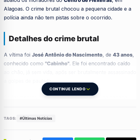
Alagoas. O crime brutal chocou a pequena cidade e a
polícia ainda não tem pistas sobre o ocorrido.
Detalhes do crime brutal
A vítima foi
José Antônio do Nascimento
, de
43 anos
,
conhecido como
"Cabinho"
. Ele foi encontrado caído
ao chão, já sem vida, após ser brutalmente assassinado
a golpes de paulada.
CONTINUE LENDO
Os ferimentos eram tão graves na região da cabeça
que a vítima não teve nenhuma chance de ser
socorrida. A violência impressionou até mesmo os
TAGS:
#Últimas Notícias
policiais militares
que atenderam à ocorrência no
local.