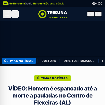
t.
do Nordeste
|
rádio
Nordeste
transparência
TN
TRIBUNA
A+
|
A-
DO NORDESTE
ÚLTIMAS NOTÍCIAS
|
CULTURA
|
DIREITOS HUMANOS
|
E
ÚLTIMAS NOTÍCIAS
VÍDEO: Homem é espancado até a
morte a pauladas no Centro de
Flexeiras (AL)