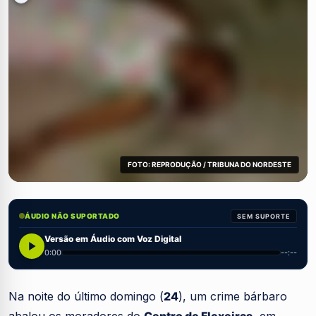
FOTO: REPRODUÇÃO / TRIBUNA DO NORDESTE
ÁUDIO NÃO SUPORTADO
SEM SUPORTE
Versão em Áudio com Voz Digital
0:00
--:--
Na noite do último domingo (
24
), um crime bárbaro
abalou os moradores do
Centro de Flexeiras
, em