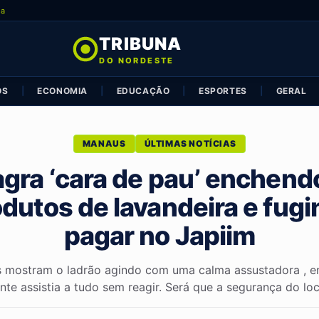
ia
TRIBUNA
DO NORDESTE
OS
|
ECONOMIA
|
EDUCAÇÃO
|
ESPORTES
|
GERAL
MANAUS
ÚLTIMAS NOTÍCIAS
agra ‘cara de pau’ enchend
dutos de lavandeira e fug
pagar no Japiim
 mostram o ladrão agindo com uma calma assustadora , 
ente assistia a tudo sem reagir. Será que a segurança do loca