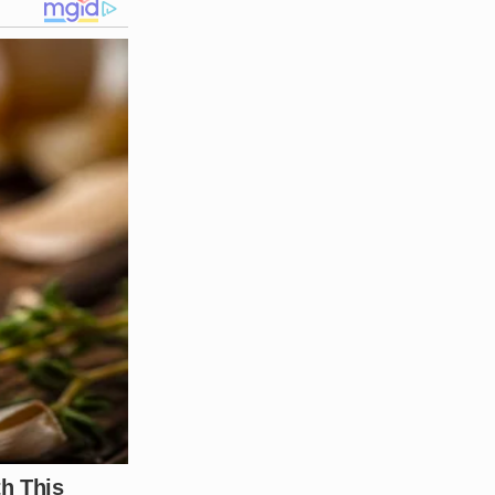
seu paradeiro. Também não
falta de segurança do local e