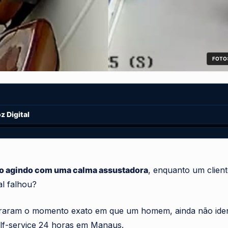
FOTO:
 Digital
o agindo com uma calma assustadora
, enquanto um cliente
l falhou?
raram o momento exato em que um homem, ainda não ident
elf-service 24 horas em Manaus.