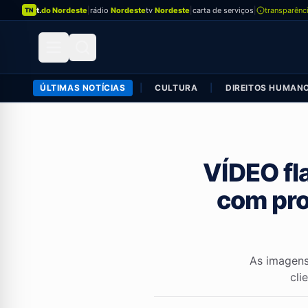
t.
do Nordeste
|
rádio
Nordeste
tv
Nordeste
|
carta de serviços
|
transparênc
TN
ÚLTIMAS NOTÍCIAS
|
CULTURA
|
DIREITOS HUMAN
VÍDEO fl
com pro
As imagens
cli