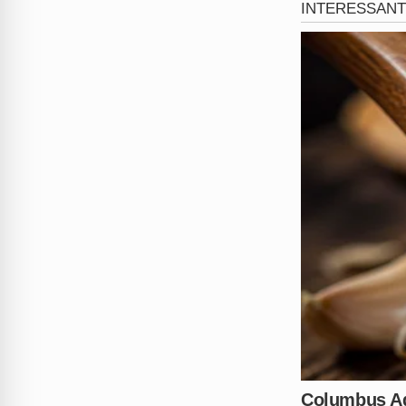
Repercussão e in
Até o momento, a
polícia nã
foi confirmado se o caso foi 
O caso ganhou enorme visibil
a passividade do cliente.
O que você acha disso? Cont