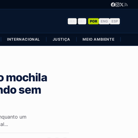
A+
|
A-
POR
ENG
ESP
|
INTERNACIONAL
|
JUSTIÇA
|
MEIO AMBIENTE
|
POLÍ
o mochila
indo sem
enquanto um
l...