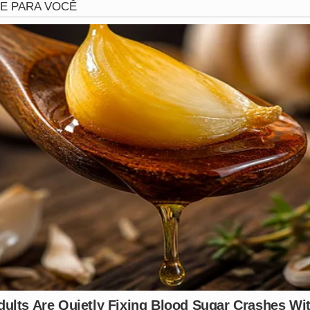
vestigações
o divulgou a identidade
do criminoso nem detalhes sobre 
oficialmente registrado na delegacia.
idade e muitos internautas se mostraram indignados com a 
a nos comentários!