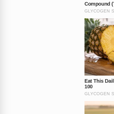
Ver es
Um post compartilhado p