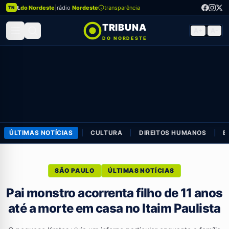
t.
do Nordeste
|
rádio
Nordeste
transparência
TN
TRIBUNA
A+
|
A-
DO NORDESTE
ÚLTIMAS NOTÍCIAS
|
CULTURA
|
DIREITOS HUMANOS
|
E
SÃO PAULO
ÚLTIMAS NOTÍCIAS
Pai monstro acorrenta filho de 11 anos
até a morte em casa no Itaim Paulista