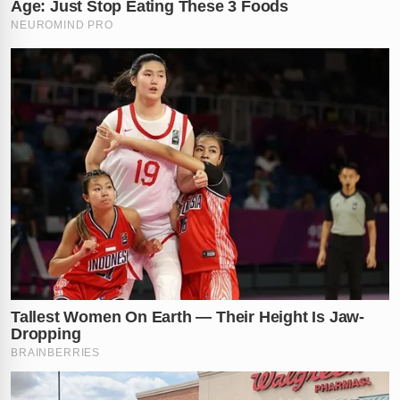
pernas. Além da violência física visível, o menino
apresentava um quadro grave de desnutrição que
denunciava meses de privação. De forma alarmante, as
investigações revelaram que a criança sequer estava
matriculada em uma escola.
A omissão cruel da madrasta e da
avó
O que torna o caso ainda mais revoltante é a
participação silenciosa de outros familiares residentes
na casa. A madrasta e a avó paterna do garoto
confessaram que sabiam que ele vivia acorrentado e
sofria maus-tratos. Mesmo presenciando o sofrimento
diário da criança, as duas nada fizeram para salvá-lo e