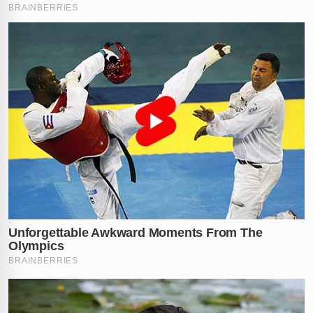
contaminado chegou a ser entregue a algum cliente
desavisado.
Até o momento, a gerência do restaurante não
divulgou detalhes sobre demissões ou punições
administrativas, mas o caso segue sob análise rigorosa.
O clima é de indignação total entre a comunidade local
que frequentava o estabelecimento.
O que você acha dessa atitude inacreditável? Conta
pra gente nos comentários!
Vídeo: