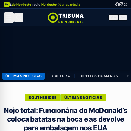
t.
do Nordeste
|
rádio
Nordeste
transparência
TN
TRIBUNA
A+
|
A-
DO NORDESTE
ÚLTIMAS NOTÍCIAS
|
CULTURA
|
DIREITOS HUMANOS
|
E
SOUTHBRIDGE
ÚLTIMAS NOTÍCIAS
Nojo total: Funcionária do McDonald’s
coloca batatas na boca e as devolve
para embalagem nos EUA