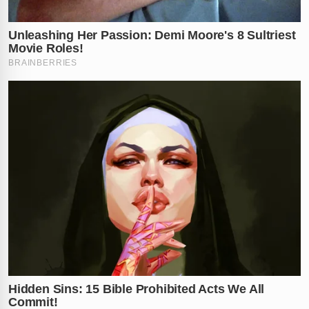
O registro foi feito originalmente para uma conta
privada, mas não demorou para ganhar as redes
sociais e gerar uma onda de fúria. Consumidores do
mundo inteiro agora exigem punições severas para os
envolvidos e questionam a segurança alimentar da
rede.
Polícia e órgãos de saúde entram
no caso
O Departamento de Polícia de Southbridge já
confirmou que está investigando o incidente em
conjunto com o Conselho de Saúde local. As
autoridades tentam descobrir agora se o alimento