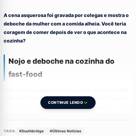
A cena asquerosa foi gravada por colegas e mostra o
deboche da mulher com a comida alheia. Você teria
coragem de comer depois de ver o que acontece na
cozinha?
Nojo e deboche na cozinha do
fast-food
Uma cena repugnante está causando revolta mundial
após uma funcionária de uma unidade do McDonald’s
CONTINUE LENDO
ser flagrada em um ato de total falta de higiene. O caso
aconteceu em Massachusetts, nos Estados Unidos, e
as imagens mostram o descaso absoluto com os
TAGS:
#Southbridge
#Últimas Notícias
clientes.