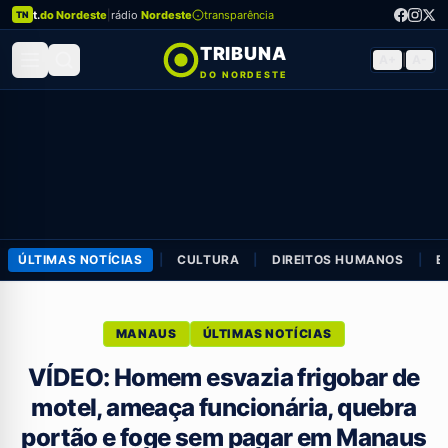
t.
do Nordeste
|
rádio
Nordeste
transparência
TN
TRIBUNA
A+
|
A-
DO NORDESTE
ÚLTIMAS NOTÍCIAS
|
CULTURA
|
DIREITOS HUMANOS
|
E
MANAUS
ÚLTIMAS NOTÍCIAS
VÍDEO: Homem esvazia frigobar de
motel, ameaça funcionária, quebra
portão e foge sem pagar em Manaus