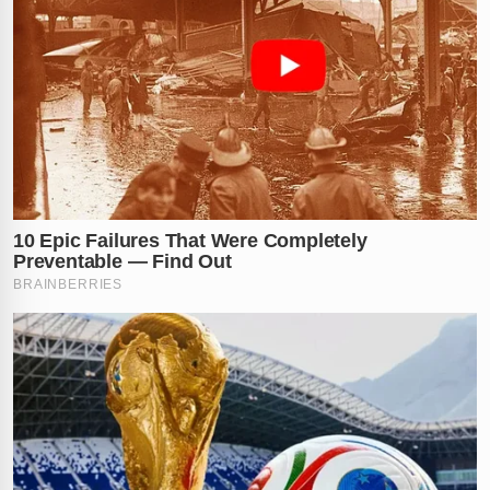
“Isso é crime e ponto final”, disparou um usuário. A
investigação segue em andamento, e o motel já
disponibilizou as imagens das câmeras para auxiliar os
trabalhos. A esperança é que a cara do suspeito seja
reconhecida e ele acabe atrás das grades.
O que você acha disso? Conta nos comentários! Marca
quem precisa saber dessa história!