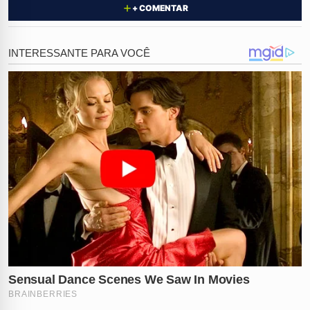
+ COMENTAR
Ameaças e destruição do
patrimônio
O suspeito se recusou a pagar, partiu para a
agressividade e ainda
ameaçou uma funcionária
que
só estava fazendo o seu trabalho. A funcionária, em
estado de choque, precisou se afastar para não ser
agredida.
Mas não parou por aí. Antes de fugir, o homem ainda
danificou a estrutura do motel e forçou a saída,
quebrando o portão
do estabelecimento.
As imagens mostram a violência com que ele arrastou
o equipamento, deixando rastro de destruição para