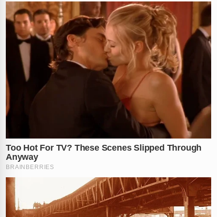
trás.
Investigação policial e
repercussão
A Polícia Militar foi acionada, mas quando chegou ao
local, o suspeito já tinha desaparecido. Até o momento,
ele não foi identificado, e a polícia corre contra o
tempo para encontrar o meliante antes que ele apronte
outra.
O caso ganhou enorme visibilidade nas redes sociais e
dividiu opiniões. Enquanto alguns internautas
ironizaram a falta de vergonha do cliente, outros
ficaram revoltados com a ameaça à funcionária.