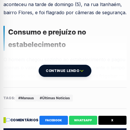
aconteceu na tarde de domingo (5), na rua Itanhaém,
bairro Flores, e foi flagrado por câmeras de segurança.
Consumo e prejuízo no
estabelecimento
O homem chegou sozinho ao estabelecimento e pagou
apenas o valor inicial da estadia. Mas, durante o tempo
CONTINUE LENDO
no quarto, ele
consumiu todos os itens do frigobar
—
de bebidas a snacks — sem nenhum pudor,
acumulando uma conta extra.
TAGS:
#Manaus
#Últimas Notícias
Os donos do motel ainda estão contando o prejuízo.
Quando os funcionários foram cobrar o consumo, a
COMENTÁRIOS
FACEBOOK
WHATSAPP
X
situação explodiu.