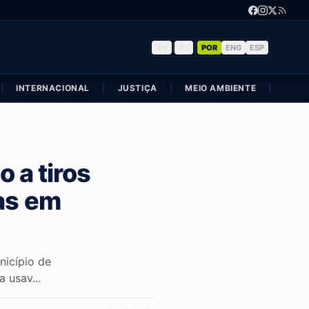
A+
|
A-
POR
ENG
ESP
|
INTERNACIONAL
|
JUSTIÇA
|
MEIO AMBIENTE
|
POLÍ
 a tiros
as em
icípio de
 usav...