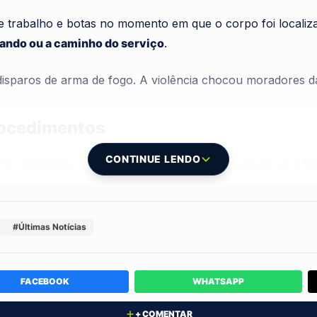
e trabalho e botas no momento em que o corpo foi localiza
hando ou a caminho do serviço
.
s disparos de arma de fogo. A violência chocou moradores d
rocedimentos
CONTINUE LENDO
al realizando os primeiros levantamentos periciais para te
bre a motivação do homicídio ou pistas sobre os suspeitos
#Últimas Notícias
s polícias Civil e Militar.
ncia? Conta nos comentários!
FACEBOOK
WHATSAPP
+ COMENTAR