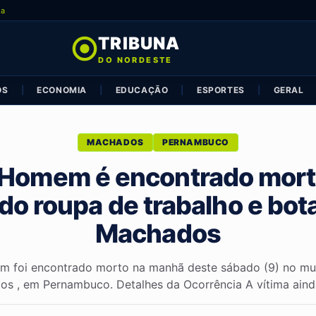
ia
TRIBUNA
DO NORDESTE
OS
|
ECONOMIA
|
EDUCAÇÃO
|
ESPORTES
|
GERAL
MACHADOS
PERNAMBUCO
Homem é encontrado morto
do roupa de trabalho e bot
Machados
 foi encontrado morto na manhã deste sábado (9) no mun
s , em Pernambuco. Detalhes da Ocorrência A vítima ainda