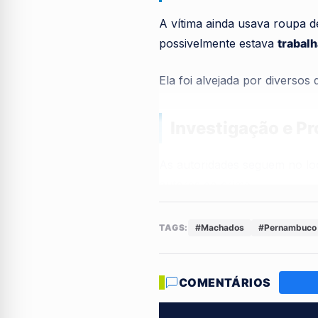
A vítima ainda usava roupa d
possivelmente estava
trabal
Ela foi alvejada por diverso
Investigação e P
As autoridades seguem no loc
autores do crime.
Ainda não há informações so
TAGS:
#Machados
#Pernambuco
divulgados ao longo do dia pela
O que você acha dessa violê
COMENTÁRIOS