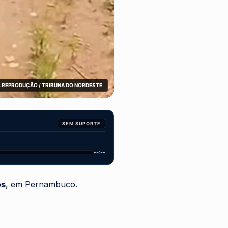
 REPRODUÇÃO / TRIBUNA DO NORDESTE
SEM SUPORTE
--:--
os
, em Pernambuco.