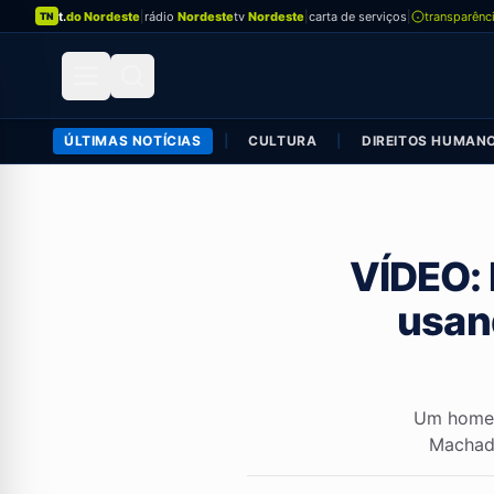
t.
do Nordeste
|
rádio
Nordeste
tv
Nordeste
|
carta de serviços
|
transparênc
TN
ÚLTIMAS NOTÍCIAS
|
CULTURA
|
DIREITOS HUMAN
VÍDEO: 
usan
Um homem
Machado