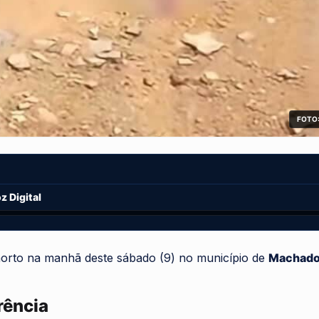
FOTO:
 Digital
rto na manhã deste sábado (9) no município de
Machad
rência