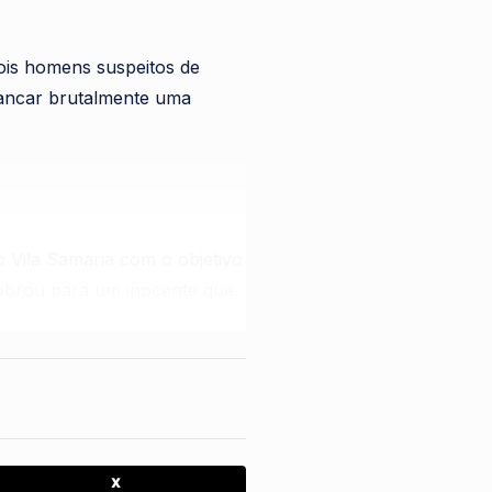
 dois homens suspeitos de
pancar brutalmente uma
 Vila Samaria com o objetivo
sobrou para um inocente que
is velho quando os
foi tamanha que a criança
ão de forma irreversível.
X