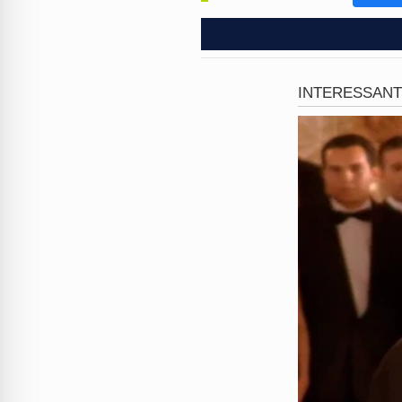
A Caçada aos Cr
Após o ataque covarde, a dup
conhecidos. Eles foram loca
policiais cercaram o local p
A operação foi fruto de uma 
Chaves. Os suspeitos agora 
violência brutal que chocou 
Luta Pela Vida em
Enquanto os agressores enfre
Florianópolis. Ele foi trans
intensivos, carregando marca