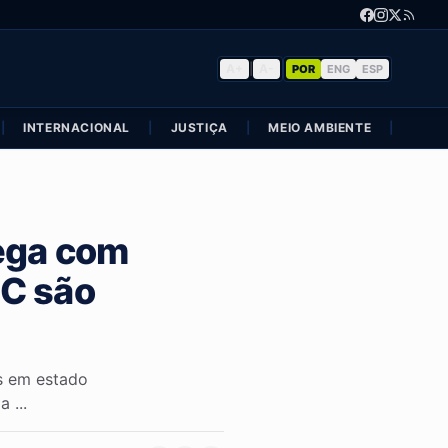
A+
|
A-
POR
ENG
ESP
|
INTERNACIONAL
|
JUSTIÇA
|
MEIO AMBIENTE
|
POLÍ
ega com
SC são
s em estado
 ...