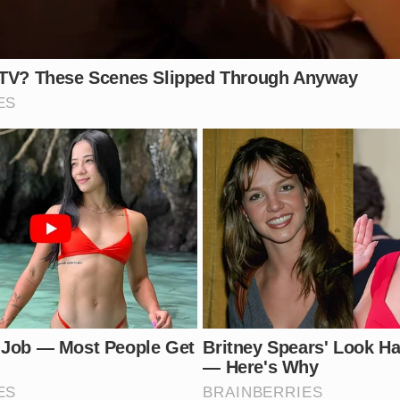
 feita nesse caso revoltante? Comente sua opinião abaixo!
Vídeo: