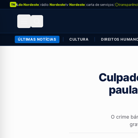
t.
do Nordeste
|
rádio
Nordeste
tv
Nordeste
|
carta de serviços
|
transparênc
TN
ÚLTIMAS NOTÍCIAS
|
CULTURA
|
DIREITOS HUMAN
Culpad
paula
O crime bá
gra