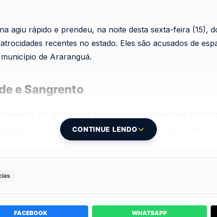
rina agiu rápido e prendeu, na noite desta sexta-feira (15),
trocidades recentes no estado. Eles são acusados de es
 município de Araranguá.
de e Sangrento
raiçoeira. Os agressores invadiram uma residência no beco
uposto furto de celular. No entanto, a fúria dos homens 
CONTINUE LENDO
confusão.
dormindo tranquilamente na mesma cama que seu irmão ma
cias
 violentos com um pedaço de madeira. A força do impacto 
egundo informações do delegado Jorge Giraldi, perdeu a vis
FACEBOOK
WHATSAPP