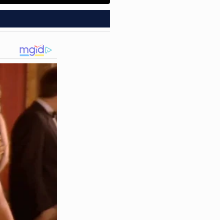
e esconder na casa de
esboçar reação quando os
ada pela delegada Eliane
, onde devem responder pela
ospital na capital,
e sob cuidados médicos