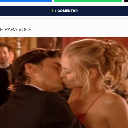
iminosos
+ COMENTAR
la fugiu para a cidade vizinha, Sombrio, onde tentaram s
lizados no bairro Boa Esperança e não tiveram tempo de 
ara cumprir o mandado de prisão preventiva.
união entre a Polícia Civil de Araranguá e a DPCAMI, lider
estão atrás das grades no Presídio Regional de Araranguá
a comunidade do Sul catarinense.
 Florianópolis
ntam a justiça, o pequeno guerreiro luta pela vida em um h
ferido às pressas devido à gravidade das lesões e permanec
s que levará para o resto da vida.