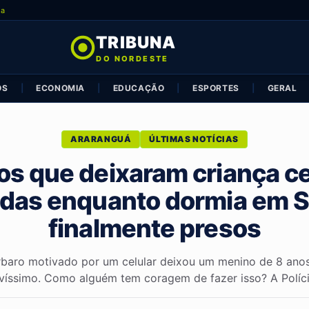
ia
TRIBUNA
DO NORDESTE
OS
|
ECONOMIA
|
EDUCAÇÃO
|
ESPORTES
|
GERAL
ARARANGUÁ
ÚLTIMAS NOTÍCIAS
os que deixaram criança c
das enquanto dormia em 
finalmente presos
rbaro motivado por um celular deixou um menino de 8 ano
víssimo. Como alguém tem coragem de fazer isso? A Polícia