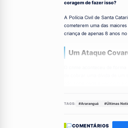
coragem de fazer isso?
A Polícia Civil de Santa Cata
cometerem uma das maiores a
criança de apenas 8 anos no
Um Ataque Covar
O crime aconteceu de forma t
de cobrar uma dívida de um s
não tinha nada a ver com a 
O menino de 8 anos estava 
TAGS:
#Araranguá
#Últimas Notí
criminosos desferiram golpes
teve o maxilar quebrado e, s
COMENTÁRIOS