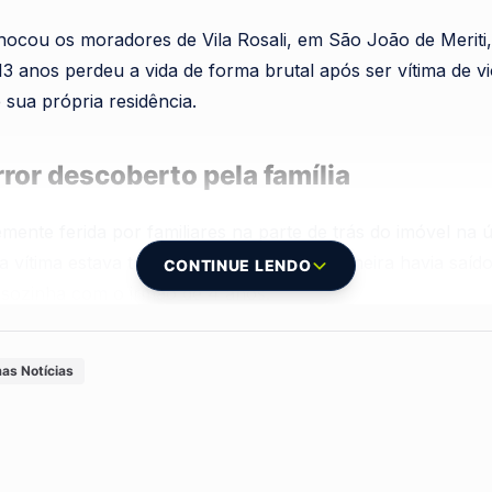
hocou os moradores de Vila Rosali, em São João de Meriti,
 anos perdeu a vida de forma brutal após ser vítima de vi
 sua própria residência.
ror descoberto pela família
ente ferida por familiares na parte de trás do imóvel na ú
 da vítima estava trabalhando e sua companheira havia saíd
CONTINUE LENDO
sozinha com o irmão de 4 anos.
rasta notou o silêncio perturbador e a ausência da adole
as Notícias
orpo da jovem foi localizado com marcas visíveis de espan
 de Meriti, mas já chegou sem vida.
ar do irmão caçula