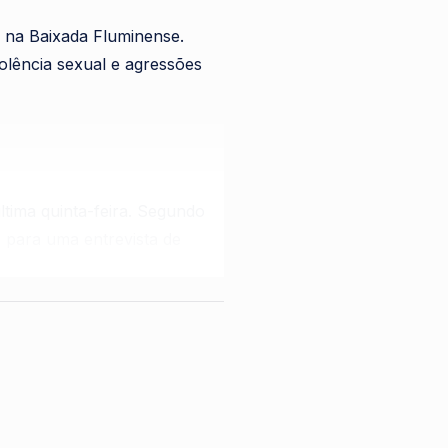
 na Baixada Fluminense.
olência sexual e agressões
ltima quinta-feira. Segundo
o para uma entrevista de
scente. Após buscas
camento. Ela foi levada às