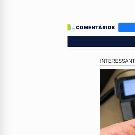
O detalhe mais chocante da 
relatou aos familiares que um
COMENTÁRIOS
ocorrido sem que ninguém pud
A confirmação da 
A prefeitura informou que a 
violência sexual foram conf
registrados recentemente na
Caça ao criminos
A Polícia Civil do Rio de Jan
buscam testemunhas e imagen