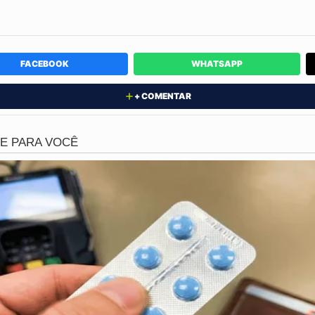
investigação vem do depoimento da criança de 4 anos que 
 "tio" teria entrado na residência e o obrigado a dormir, 
FACEBOOK
WHATSAPP
esse intervir.
+ COMENTAR
violência brutal
adolescente deu entrada na unidade hospitalar com múltiplo
irmados preliminarmente, transformando o caso em um dos 
 região do Morro Pau Branco.
o na Baixada Fluminense
eiro agora corre contra o tempo para identificar o autor de
s que possam levar ao paradeiro do suspeito mencionado