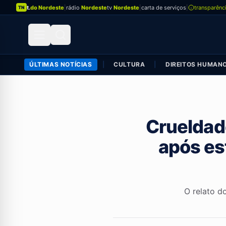
t.
do Nordeste
|
rádio
Nordeste
tv
Nordeste
|
carta de serviços
|
transparênc
TN
ÚLTIMAS NOTÍCIAS
|
CULTURA
|
DIREITOS HUMAN
Crueldad
após es
O relato d