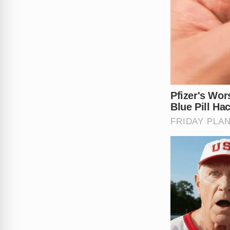
comunidade clama por justiça
O que você acha que deveri