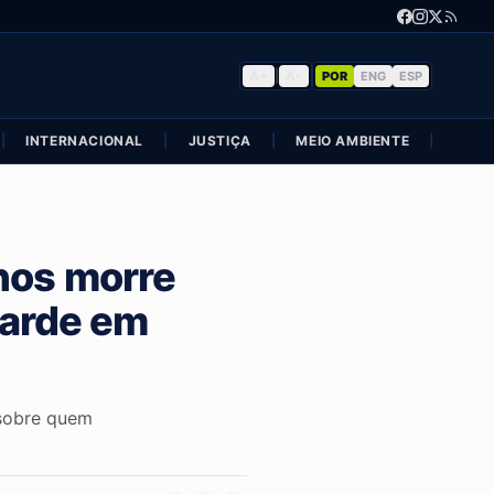
A+
|
A-
POR
ENG
ESP
|
INTERNACIONAL
|
JUSTIÇA
|
MEIO AMBIENTE
|
POLÍ
nos morre
varde em
 sobre quem