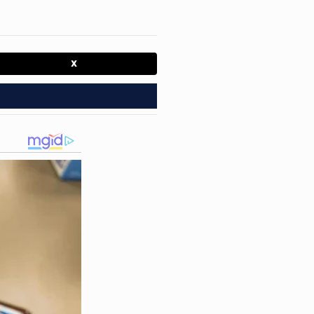
estava na casa. O menino
momento em que o crime teria
X
s traumas. Os indícios de
crimes mais revoltantes
ssa barbaridade. Agentes
 pela criança, enquanto a