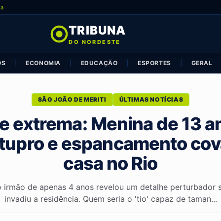
ia
TRIBUNA
DO NORDESTE
OS
|
ECONOMIA
|
EDUCAÇÃO
|
ESPORTES
|
GERAL
SÃO JOÃO DE MERITI
ÚLTIMAS NOTÍCIAS
e extrema: Menina de 13 a
tupro e espancamento co
casa no Rio
o irmão de apenas 4 anos revelou um detalhe perturbador
invadiu a residência. Quem seria o 'tio' capaz de taman...