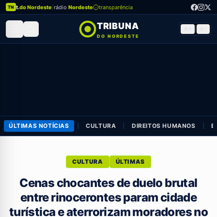
t.
do Nordeste
|
rádio
Nordeste
transparência
TN
TRIBUNA
A+
|
A-
DO NORDESTE
ÚLTIMAS NOTÍCIAS
|
CULTURA
|
DIREITOS HUMANOS
|
E
CULTURA
ÚLTIMAS
Cenas chocantes de duelo brutal
entre rinocerontes param cidade
turística e aterrorizam moradores no