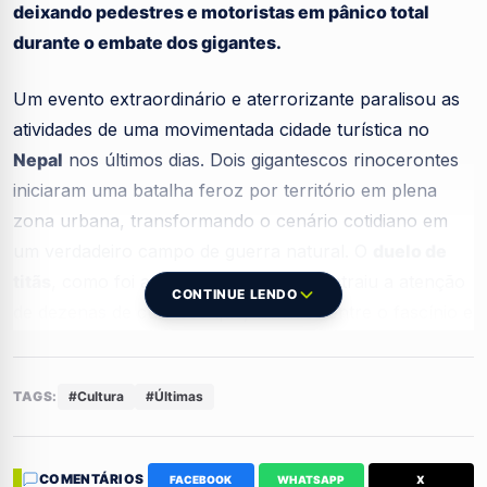
deixando pedestres e motoristas em pânico total
durante o embate dos gigantes.
Um evento extraordinário e aterrorizante paralisou as
atividades de uma movimentada cidade turística no
Nepal
nos últimos dias. Dois gigantescos rinocerontes
iniciaram uma batalha feroz por território em plena
zona urbana, transformando o cenário cotidiano em
um verdadeiro campo de guerra natural. O
duelo de
titãs
, como foi apelidado pelos locais, atraiu a atenção
CONTINUE LENDO
de dezenas de curiosos que, divididos entre o fascínio e
o medo, registraram as imagens impressionantes que
circulam globalmente nas redes sociais.
TAGS:
#Cultura
#Últimas
O confronto violento ocorreu em uma área
densamente frequentada, situada a poucos metros de
COMENTÁRIOS
FACEBOOK
WHATSAPP
X