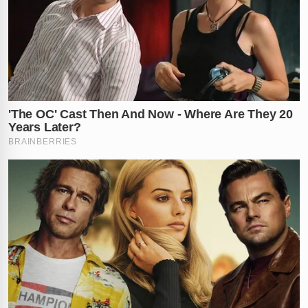
residenciais e turísticas do país, protegendo tanto a
vida humana quanto as espécies ameaçadas.
A natureza deu um show de força bruta no meio da
cidade. Você teria coragem de filmar ou sairia correndo
de perto desses gigantes? Comente sua reação!
Vídeo: