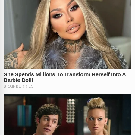
combate, decidiram cessar as hostilidades e retornar
para as áreas de
mata fechada
. A operação de retirada
foi acompanhada de perto por biólogos, que
confirmaram que os rinocerontes retornaram ao seu
habitat natural sem ferimentos letais aparentes,
permitindo que a rotina da cidade turística fosse
finalmente retomada com segurança total para os
moradores e visitantes.
Este incidente serve como um lembrete drástico sobre
os desafios da
coexistência entre humanos e animais
selvagens
em regiões de rápido crescimento urbano.
Enquanto os vídeos continuam a acumular milhões de
visualizações, a preocupação das autoridades cresce
quanto à necessidade de barreiras mais eficazes para
evitar que novos duelos ocorram no coração de áreas