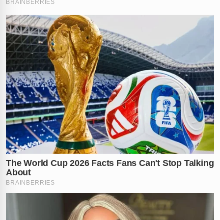
garantir que nenhum cidadão se aproximasse da zona
de perigo durante a intensa disputa de dominância.
Segundo
especialistas em fauna asiática
, esse tipo de
comportamento é comum entre machos adultos que
buscam estabelecer controle territorial ou demonstrar
força física. No entanto, o que torna o fato alarmante é
a frequência com que esses encontros ocorrem em
perímetros urbanos. O
Nepal
abriga uma das maiores
populações de rinocerontes asiáticos do planeta, e a
expansão das cidades para áreas limítrofes às florestas
tem encurtado perigosamente a distância entre a
civilização e a vida selvagem.
A situação só foi controlada após horas de tensão,
quando os animais, visivelmente exaustos pelo